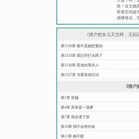
天道？呵！
惊！女主她
带着空间超
成继母后，
《猎户的女儿又怎样，王妃
第1536章 都不是她想要的
第1533章 我已经打头阵了
第1530章 昏迷的黑衣人
第1527章 与慕容靖比试
《猎户
第1章 穿越
第4章 原来是一场梦
第7章 我自请下堂
第10章 我不会再作妖
第13章 她不配