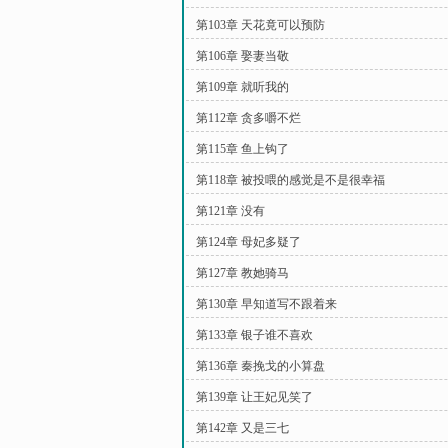
第103章 天花竟可以预防
第106章 娶妻当敬
第109章 就听我的
第112章 贪多嚼不烂
第115章 鱼上钩了
第118章 被投喂的感觉是不是很幸福
第121章 没有
第124章 母妃多疑了
第127章 教她骑马
第130章 早知道写不跟着来
第133章 银子谁不喜欢
第136章 秦挽戈的小算盘
第139章 让王妃见笑了
第142章 又是三七