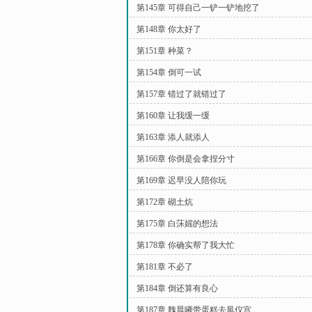
第145章 可得自己一铲一铲地挖了
第148章 你太好了
第151章 种菜？
第154章 倒可一试
第157章 错过了就错过了
第160章 让我缓一缓
第163章 添人就添人
第166章 你倒是会拿捏分寸
第169章 迟早没人陪你玩
第172章 砌土炕
第175章 白莯媱的想法
第178章 你确实帮了我大忙
第181章 不必了
第184章 倒还算有良心
第187章 魏晨曦带蛋糕去凤仪宫