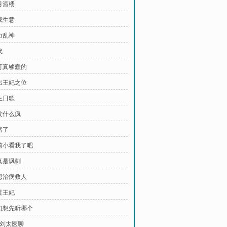
月酒楼
成生意
力乱神
代
你可真够蠢的
让出王妃之位
生日歌
你发什么疯
赌了
之前小看我了吧
还真是讽刺
不想治病救人
过王妃
你们想先听哪个
与刘太医聊