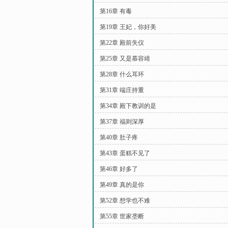
第16章 有毒
第19章 王妃，你好美
第22章 殿前失仪
第25章 又是慕容靖
第28章 什么耳环
第31章 端庄持重
第34章 殿下教训的是
第37章 福则深厚
第40章 肚子疼
第43章 蛋糕不见了
第46章 好多了
第49章 真的是你
第52章 想学也不难
第55章 世家垄断