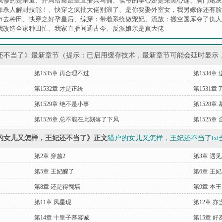
我修的是杀道
、
开局给秦始皇直播兵马俑
、
侯爷的掌心娇是朵黑心莲
、
满门炮灰
靠杀人解封技能！
、
快穿之疯批大佬别浪了
、
是你要娶外室女，我另嫁你还有脸
市去种田
、
快穿之好孕皇后
、
综穿：带着系统做宠妃
、
流放：搬空国库夺了仇人
我改造全家种田忙
、
我家直播间通古今
、
反派娘亲是真大佬
还不当了》最新章节（提示：已启用缓存技术，最新章节可能会延时显示
第1535章 再合理不过
第1534章
第1532章 才是正统
第1531章
第1529章 绝不是小事
第1528章
第1526章 总不能在此刻落了下风
第1525章 
的女儿又怎样，王妃还不当了》正文
猎户的女儿又怎样，王妃还不当了txt
第2章 穿越2
第3章 遇
第5章 王妃醒了
第6章 王
第8章 还是得翻墙
第9章 本
第11章 凤星现
第12章 亦
第14章 十皇子慕容诚
第15章 