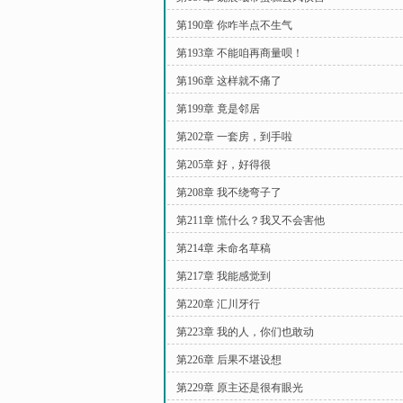
第190章 你咋半点不生气
第193章 不能咱再商量呗！
第196章 这样就不痛了
第199章 竟是邻居
第202章 一套房，到手啦
第205章 好，好得很
第208章 我不绕弯子了
第211章 慌什么？我又不会害他
第214章 未命名草稿
第217章 我能感觉到
第220章 汇川牙行
第223章 我的人，你们也敢动
第226章 后果不堪设想
第229章 原主还是很有眼光