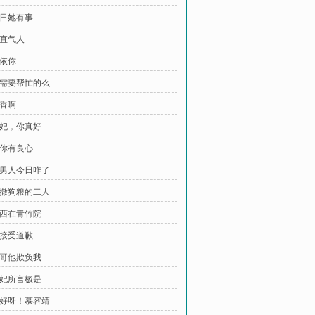
明日她有事
简直气人
都依你
 有需要帮忙的么
好香啊
王妃，你真好
算你有良心
 这男人今日咋了
 被撒狗粮的二人
东西在青竹院
不接受道歉
哥哥他欺负我
王妃所言极是
 你好呀！慕容靖