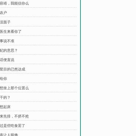
 慕容靖，我能信你么
见农户
多没面子
 余医生来看你了
这事说不准
爱妃的意思？
有话便直说
 横竖目的已然达成
都给你
 你想坐上那个位置么
你干的？
不想起床
 先来先排，不挤不抢
 不过是些吃食罢了
还真让人眼馋