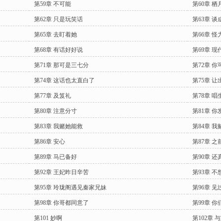
第59章 不可能
第60章 栖
第62章 只是玩笑话
第63章 谈
第65章 去盯着她
第66章 怪
第68章 有话好好说
第69章 现
第71章 那可是三七分
第72章 
第74章 这话也太直白了
第75章 
第77章 及笈礼
第78章 唱
第80章 注意分寸
第81章 
第83章 我赌她能救
第84章 我
第86章 安心
第87章 
第89章 马已备好
第90章 
第92章 王妃昨日辛苦
第93章 
第95章 玲珑阁遇见秦家兄妹
第96章 见
第98章 你哥都同意了
第99章 
第101 妙啊
第102章 