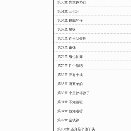
第58章 先拿你垫背
第61章 三七分
第64章 最靓的仔
第67章 鬼呀
第70章 你当我傻啊
第73章 赚钱
第76章 鬼也怕痛
第79章 许个愿吧
第82章 没有十成
第85章 听五弟的
第88章 小皇孙得救了
第91章 不知羞耻
第94章 他知道呀
第97章 金钱镖
第100章 还真是个傻丫头