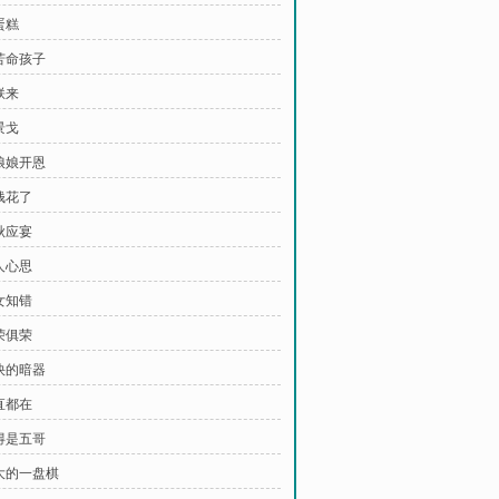
蛋糕
这苦命孩子
朕来
景戈
求娘娘开恩
钱花了
秋应宴
人心思
女知错
荣俱荣
好快的暗器
直都在
还得是五哥
好大的一盘棋