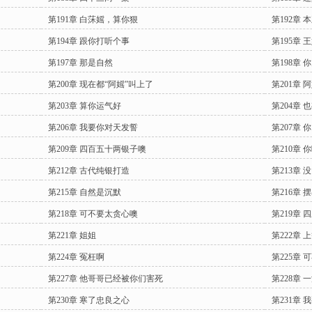
第191章 白莯媱，算你狠
第192章
第194章 跟你打听个事
第195章 
第197章 那是自然
第198章 
第200章 现在都“阿媱”叫上了
第201章
第203章 算你运气好
第204章
第206章 我要你对天发誓
第207章
第209章 四百五十两银子噢
第210章
第212章 古代纯银打造
第213章 
第215章 自然是沉默
第216章 
第218章 可不要太贪心噢
第219章 
第221章 姐姐
第222章 
第224章 冤枉啊
第225章 
第227章 他哥哥已经被你们害死
第228章 
第230章 寒了忠良之心
第231章