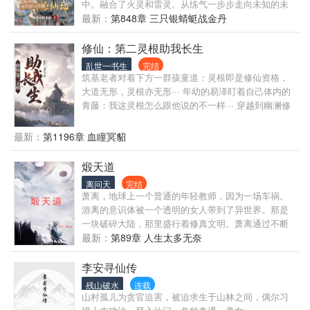
中。融合了火灵和雷灵。从练气一步步走向未知的未
来，争脱被夺舍的命运。 新作品出炉，欢迎大家前往
最新：
第848章 三只银蜻蜓战金丹
番茄小说阅读我的作品，希望大家能够喜欢，你们的
关注是我写作的动力，我会努力讲好每个故事！
修仙：第二灵根助我长生
乱世一书生
完结
筑基老者对着下方一群孩童道：灵根即是修仙资格，
大道无形，灵根亦无形··· 年幼的易泽盯着自己体内的
青藤：我这灵根怎么跟他说的不一样··· 穿越到幽澜修
仙界上天衍大陆的易泽，体内伴生着一株神秘的青
藤，成为了他的第二灵根，能辅助修炼，推演功法，
最新：
第1196章 血瞳冥貂
提纯灵药··· 500年后，在青藤的帮助下，易泽顺利成为
一位风烛残年的结丹修士。 鸟语花香的一片山谷内，
煅天道
年老的易泽与道侣在小湖边相互依偎，小声地说着
离问天
完结
话： “今天我给你变个戏法怎么样，来点久违的震
萧离，地球上一个普通的年轻教师，因为一场车祸。
撼？” “可以啊，是什么样的震撼？” “嗯，就来个朝入元
游离的意识体被一个透明的女人带到了异世界。那是
婴暮化神吧！”
一块破碎大陆，那里盛行着修真文明。萧离通过不断
的尝试和努力站到顶峰，从而改变这个异世界的格
最新：
第89章 人生太多无奈
局。当知道了这个异世界是是被强者打碎，萧离探究
其根源，最后得知这个宇宙最大的秘密。 一群暴戾嗜
李安寻仙传
血并且强大的生物在宇宙中横行，不断摧毁各种文
残山破水
连载
明。萧离历经磨难，他要成神、成圣、成帝，他要带
山村孤儿为贪官迫害，被迫求生于山林之间，偶尔习
领爱人、兄弟、仇人，各个族类阻止这场浩劫。 天外