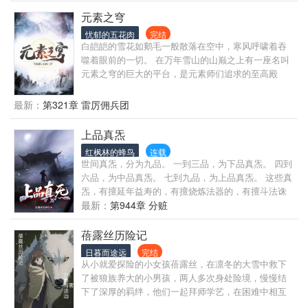
元素之穹
忧郁的五花肉
完结
白皑皑的雪花如鹅毛一般散落在空中，寒风呼啸着吞
噬着眼前的一切。 在万年雪山的山巅之上有一座名叫
元素之穹的巨大的平台，是元素师们追求的至高殿
堂。 “我听说你是烈阳帝国的‘最强元素师’？可你的表
现真是太让我失望了，人族已经堕落到如此地步了
最新：
第321章 雷厉佣兵团
吗？” 魔帝站在平台的台阶之上，满脸遗憾的看着台下
之人。 此时一名少年正瘫坐在魔帝对面，浑身遍体鳞
上品真炁
伤。 当他听到魔帝的话后，颤抖着举起一只手，指向
红枫林的蜂鸟
连载
魔帝： “我说你倒是打听清楚了再出手啊，你不知道‘最
世间真炁，分为九品。 一到三品，为下品真炁。 四到
强元素师’中的师是老师的意思吗？要打架你去找我徒
六品，为中品真炁。 七到九品，为上品真炁。 这些真
弟啊！打我做什么？” （每日更新2章，特殊情况加
炁，有擅延年益寿的，有擅烧炼法器的，有擅斗法诛
更。全书预计300万字左右完结。保证不烂尾，不太
妖的…… 穿越妖魔乱世，宋承安习得下品真炁，成了
最新：
第944章 分赃
监。）
长生路上的逐浪者。 但天下英雄如过江之鲫，苦读三
十年，连个秀才功名都考不上的宋承安又怎么敢奢望
蓓露丝历险记
那大道长生…… 好在意识之海中有古镜一枚，凝炼幻
日暮而途远
完结
身，参悟法术，推衍神通……天下万般术法，我宋承
从小就爱探险的小女孩蓓露丝，在凛冬的大雪中救下
安一看就会！ 自此，万法荡尽世间妖魔，一根伏魔棍
了被狼族养大的小男孩，两人多次身处险境，慢慢结
败尽天下英雄！
下了深厚的羁绊，他们一起拜师学艺，在困难中相互
帮扶，携手游历世界。