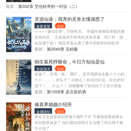
最新：
第302章 艾伦给琴的一封信（二）
灵源仙途：我养的灵兽太懂感恩了
春雾煮茶
完结
+++++ 修仙世界，万物有灵。 穿越而来顾安便能把握
灵兽的灵。 凡是他亲手饲养的灵兽灵禽，死亡时，便
会反哺于他！ 顾安歪着头看了看手里刚宰好的彩羽
鸡，陷入了沉思。 寿终正寝？ 统子，你这语文跟谁学
最新：
第2040章 见枯骸
的？
朝生暮死蜉蝣命，今日方知仙是仙
茶壶洞天
完结
穿越了，开局一条… 哦不， 是开局赠送老爹八十小妈
十八， …… 老头子！冷静点！有话好好说，你先把剑
放下！ … 什么？！ 我都赚够了钱买好了小女仆准备
混吃等死了， 你告诉我这是仙侠？！？！ …… （凡
最新：
第1028章 孟北宸的酒
人流，剧情展开较慢） … … 重生一次，杨诺觉得真
的是老天眷顾，更别提还是仙侠修真的世界，得以梦
修真界婚姻介绍所
寐以求的修真，简直是梦中都不敢想的事情， 虽然真
金属纽扣
完结
的开始了修真并不如幻想中的美好， 尔虞我诈艰难坎
单女主全是套路别带脑子随时下车 节奏慢想看就看会
坷，都挡不住他求道修真的心。 就是时不时的梦中的
但别熬夜就是了 他们都说我简介太丑陋了所以我干脆
绝望、遗憾，究竟是什么？ 还有前世… 诶？前世我是
不介绍了