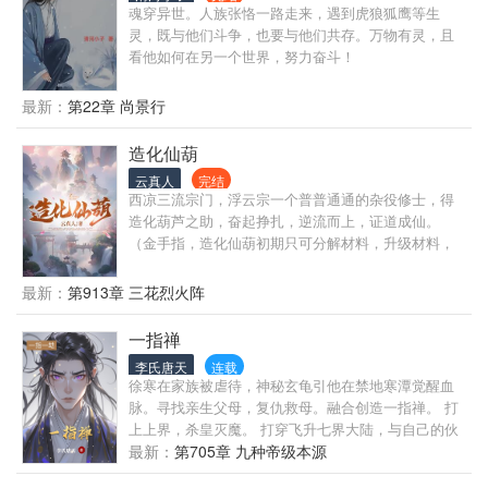
全。
魂穿异世。人族张恪一路走来，遇到虎狼狐鹰等生
灵，既与他们斗争，也要与他们共存。万物有灵，且
看他如何在另一个世界，努力奋斗！
最新：
第22章 尚景行
造化仙葫
云真人
完结
西凉三流宗门，浮云宗一个普普通通的杂役修士，得
造化葫芦之助，奋起挣扎，逆流而上，证道成仙。
（金手指，造化仙葫初期只可分解材料，升级材料，
而且速度较慢，后期随剧情增多功能，开僻新空间当
作药园，非无敌文，非苟文，介于两者之间，喜欢看
最新：
第913章 三花烈火阵
主角慢慢变强的进来阅读） 每天三更，有时间尽量争
取四更。
一指禅
李氏唐天
连载
徐寒在家族被虐待，神秘玄龟引他在禁地寒潭觉醒血
脉。寻找亲生父母，复仇救母。融合创造一指禅。 打
上上界，杀皇灭魔。 打穿飞升七界大陆，与自己的伙
伴共同成长。 问鼎修仙界。 一指灭魔，一指灭神，一
最新：
第705章 九种帝级本源
指灭仙。