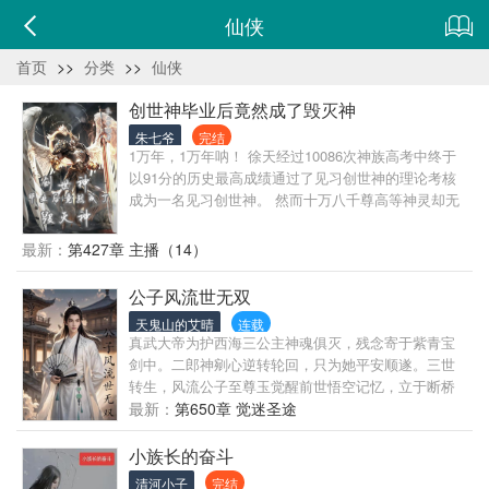
仙侠
首页
>>
分类
>>
仙侠
创世神毕业后竟然成了毁灭神
朱七爷
完结
1万年，1万年呐！ 徐天经过10086次神族高考中终于
以91分的历史最高成绩通过了见习创世神的理论考核
成为一名见习创世神。 然而十万八千尊高等神灵却无
一人愿意收他为徒！ 难道自己要成为神界历史上第一
个无法毕业的见习神灵？ 毁灭主神希希丝和哥哥创世
最新：
第427章 主播（14）
主神打了一个赌：只要希希丝能够收到徒弟，她就不
必辛苦工作，可以过让她所向往的咸鱼生活。 一个因
公子风流世无双
为成绩太差找不到师父，一个想要咸鱼迫切需要一个
天鬼山的艾晴
连载
徒弟。 当见习创世神遇到了毁灭主神，希希丝的愿望
真武大帝为护西海三公主神魂俱灭，残念寄于紫青宝
能否实现？ 希希丝：徐天，我昨天和你说的你都记住
剑中。二郎神剜心逆转轮回，只为她平安顺遂。三世
了吗？ 徐天： (? _ ?)，不记得了。 希希丝：这徒弟我
转生，风流公子至尊玉觉醒前世悟空记忆，立于断桥
不教了！反正打赌我赢了！ 创世主神：这怕是不行
烟雨下，誓守龙女一生无恙。倭鬼族入侵，婚宴变修
最新：
第650章 觉迷圣途
哦，工作就在那儿，要么教会徐天让他做！要么自己
罗场，兄弟反目，天道不容。至尊玉持定海神珍剑，
去做！你选吧。 希希丝：哥哥，你套路太深了！
以凡躯扛神劫，逆命而行。红绸化血幡，泪尽西湖
小族长的奋斗
水，杀神弑佛除倭亦不回头。这一世，换我护你周
清河小子
完结