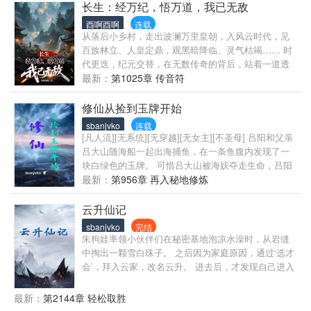
长生：经万纪，悟万道，我已无敌
酉啊酉啊
连载
从落后小乡村，走出波澜万里皇朝，入风云时代，见
百族林立、人皇定鼎，观黑暗降临、灵气枯竭…… 时
代更迭，纪元交替，在无数传奇的背后，站着一道透
明而恐怖的影子。 二十年老书虫姜瀚文穿越到修仙世
最新：
第1025章 传音符
界，以长生之资，布局万古，潜心悟道，花了“亿”点点
时间，走在万灵之上。 千年，皇朝更迭。 万年，魔族
修仙从捡到玉牌开始
入侵，颠倒逆转。 十万年，纪元轮替，灵气复苏。
sbanjvko
连载
…… 姜瀚文： “我向来不多管闲事，但要是有敌人，
[凡人流][无系统][无穿越][无女主][不圣母] 吕阳和父亲
我通常送他三个套餐，坟头蹦迪，斩草除根，遗臭万
吕大山随海船一起出海捕鱼，在一条鱼腹内发现了一
年。 不知诸位帝君，谁饿了？” 小人反水，魔族将要
块白绿色的玉牌。 可惜吕大山被海妖夺走生命，吕阳
灭种时，人皇拿出一只烂的掉牙的毛笔。 十二魔皇大
因此进入刘府当了一名门房。 之后有缘拜入修仙家族
最新：
第956章 再入秘地修炼
笑，就连人族高层也绝望闭眼。 “老师，我太累了，想
开启了一段非凡的修行之旅。
吃炸洋芋。” 下一秒，天地一暗，无数清风自天而下，
云升仙记
魔族惨叫声，编织成纪元最后挽歌。 大道真音响彻天
sbanjvko
完结
地。 “累了就回来，记得多带点花椒……”
朱狗娃率领小伙伴们在秘密基地泡凉水澡时，从岩缝
中掏出一颗雪白珠子。 之后因为家庭原因，通过‘选才
会’，拜入云家，改名云升。 进去后，才发现自己进入
了一个修仙家族。 无意间发现珠子秘密后，他就靠着
这颗珠子的帮助。 从一个中等资质的修士一步步跨入
最新：
第2144章 轻松取胜
仙人行列。