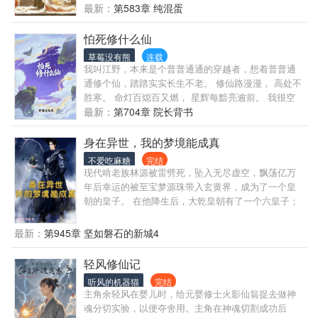
干嘛的来着？ 我脸上的猫爪印又是什么鬼？
最新：
第583章 纯混蛋
怕死修什么仙
草莓没有熊
连载
我叫江野，本来是个普普通通的穿越者，想着普普通
通修个仙，踏踏实实长生不老。 修仙路漫漫， 高处不
胜寒。 命灯百熄百又燃， 星辉每黯亮逾前。 我很空
虚，我很寂寞。 这一切都要从我年轻的时候，一时贪
最新：
第704章 院长背书
心收了个小师妹开始说起.......
身在异世，我的梦境能成真
不爱吃麻糖
完结
现代啃老族林源被雷劈死，坠入无尽虚空，飘荡亿万
年后幸运的被至宝梦源珠带入玄黄界，成为了一个皇
朝的皇子。 在他降生后，大乾皇朝有了一个六皇子；
玄黄界也多了一个林老六。 大乾太子：老六，咱可是
亲生兄弟，你可不能再骗我了！ 金刚宗主持：佛门重
最新：
第945章 坚如磐石的新城4
地岂可一而再再而三的打诳语！ 白莲教圣女：渣男，
林源就是一个渣男，活该被雷劈死！ ……
轻风修仙记
听风的机器猫
完结
主角余轻风在婴儿时，给元婴修士火影仙翁捉去做神
魂分切实验，以便夺舍用。主角在神魂切割成功后