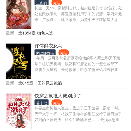
妇？ 那傻子还有病，已经接连打死三任娘子。 苏夏表
上官韵
完结
示：婚姻大事，父母之命媒妁之言，下去找我爹商量
长生，无cp，穿越到古代，被封建逼的寸步难行，处
吧！ 她毫不客气卷走苏家为数不多的财产，独自一人
处被氏族限制，苏玉直接利用手中的资源，学习朱元
踏上逃荒路。 逃荒路上，干旱、蝗灾、地震、瘟疫等
璋，广收孤儿，建立家族，为整个天下狂输送人才，
灾难不断，苏夏只为寻找一个世外桃源。
我活的不自在，你们也别想躺平 注：此书灵感来源于
易阴阳
最新：
第1854章 物色人选
许你鲜衣怒马
勐巴娜西猫
完结
5年后，云可依带着萧慕寒给他的黑衣死士和天下第一
杀手组织天机阁，以及将军府之前的一些忠诚部下，
逆袭杀入皇宫。云可依亲手斩杀了萧天佑和云轻舞，
扶持新帝十二皇子（10岁）登基，云可依为将军府翻
案，沉冤得雪。云可依成为了玄武国第一位女摄政
最新：
第845章 H国的风云诡谲
王。
快穿之疯批大佬别浪了
暮十七
完结
神界生命树被人盗走，丢进了三千世界，轰动一时。
天帝大手一挥，将找回生命树的重任交给了整日游手
好闲的上神云浅，让众仙唏嘘不已…… 云浅本想拒
绝，却意外绑定了一只不太聪明的蠢统子…… “宿主大