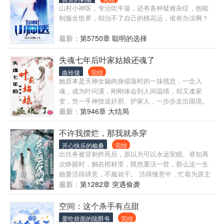
随便一本书籍便一家人一年的嚼用。 正因如此，更坚
山村小神医，专治吹牛逼，还有各种疑难杂症，他能
定了张泽要科举的决心，路漫漫，其修远兮，吾将上
制服全世界，却治不了自己的桃花运，谁有办法啊？
下而求索。十年如一日的寒窗苦读，一步一个脚印，
打开一条通天的路。
最新：
第5750章 聪明的选择
失魂七年后叶家姑娘还魂了
曲玲珑
完结
她原本是天神女娲肉身殒落时的一抹残息，一念入
魂，成为叶问溪，刚刚体会到人间温情，却又逢家
变，凭一手神技逞奸邪、护家人，一步步走出困境。
最新：
第946章 大结局
不许我摆烂，那我就杀穿
开心快乐的榆桑
完结
出任务被背刺炸死后，原以为可以永远安眠。谁知再
次睁眼时，躺在棺材里，既然重活一世，那么这一生
她要活得肆意，不服就干。 活得惬意中，忙着为原主
报仇，忙着带大小屁孩，忙着忙着居然把凡尘界和灵
最新：
第1282章 突遇偷袭
界翻了个天。
空间：这个杀手有点甜
爱吃焙面的陆爵爷
完结