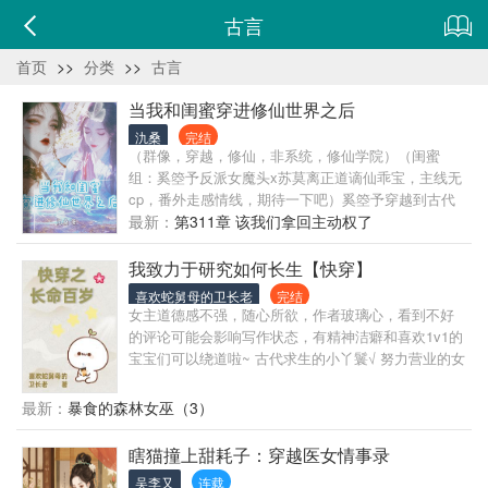
古言
首页
>>
分类
>>
古言
当我和闺蜜穿进修仙世界之后
氿桑
完结
（群像，穿越，修仙，非系统，修仙学院）（闺蜜
组：奚箜予反派女魔头x苏莫离正道谪仙乖宝，主线无
cp，番外走感情线，期待一下吧）奚箜予穿越到古代
成了烧火做饭的丫鬟翠莲，没想到白家三小姐身边的
最新：
第311章 该我们拿回主动权了
小丫鬟，苏栗子，竟然患难送真情，还跟她在现代认
识的姐妹有很多相同之处。 苏莫离，苦逼的熬过了忙
我致力于研究如何长生【快穿】
成狗的大一，终于放假在家，原以为可以在家好好休
喜欢蛇舅母的卫长老
完结
息，一觉睡醒，成了古代世家的小丫鬟，苏栗子。 该
女主道德感不强，随心所欲，作者玻璃心，看到不好
死的宅斗文，摧残花季少女。 结果-- 谁能告诉她们，
的评论可能会影响写作状态，有精神洁癖和喜欢1v1的
本来发展好好的宅斗文，为什么变成了修仙文！ 出逃
宝宝们可以绕道啦~ 古代求生的小丫鬟√ 努力营业的女
路上，奚箜予和苏莫离被觉深宗郁离颂所救，一脚踏
团爱豆√ 想转化成血族的月赐少女√ 和小白花做同事的
入了修仙的路途。 比起修仙得到更强的修为，奚箜予
苦逼打工人√ 有丁丁的女alpha（进行中） …… 预计
最新：
暴食的森林女巫（3）
最想的是和闺蜜一起游遍山河百川，品更多的美食，
90-100万字，大概还有八九个世界完结，8月底前可宰
穿更美的衣服。 但是这也不能说她没有事业心，毕
~无脑小短篇，作者努力码字ing，争取让大家看到越
瞎猫撞上甜耗子：穿越医女情事录
竟，闺蜜大过天，谁来欺负她们，就等着被捅破天
来越精彩的故事（比心） 兰芷是一个普普通通的打工
吧！ 进文指南:加更会有的！ 1.本文主要是闺蜜在修仙
吴李又
连载