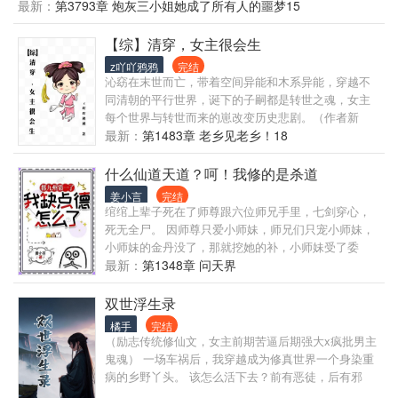
大，别浪了！位面又要被你搞崩了！” 云浅：“慌什
最新：
第3793章 炮灰三小姐她成了所有人的噩梦15
么，本上神自有分寸。”说着，将天道拎出来揍了一
顿…… “那个是男主！不能杀！” “慌什么，本上神自有
【综】清穿，女主很会生
分寸。”话音未落，男主已经凉凉了……
z吖吖鸦鸦
完结
沁窈在末世而亡，带着空间异能和木系异能，穿越不
同清朝的平行世界，诞下的子嗣都是转世之魂，女主
每个世界与转世而来的崽改变历史悲剧。（作者新
人，前两卷若不喜欢可以跳着看的。） 不谈情爱，不
最新：
第1483章 老乡见老乡！18
双洁。 世界一：崽是二凤李世民、杨坚转世 世界二：
崽是卫青、霍去病、吕雉、萧太后转世 世界三：崽是
什么仙道天道？呵！我修的是杀道
诸葛孔明、曹操、李治转世（世界三崽们不是同一个
姜小言
完结
爹哦，介意的可以跳过） 世界四：崽是扶苏、刘据、
绾绾上辈子死在了师尊跟六位师兄手里，七剑穿心，
李承乾、朱标转世（这个世界崽们不会出生就带着记
死无全尸。 因师尊只爱小师妹，师兄们只宠小师妹，
忆，有聊天群） 世界五：崽们是：始皇帝嬴政、蒙
小师妹的金丹没了，那就挖她的补，小师妹受了委
恬、蒙毅转世 （会简短的写点转世崽崽们的番外）
屈，那就叶绾绾来受。 重来一世。 还这样？ 行。 这
最新：
第1348章 问天界
（本文纯属虚构，如有雷同，纯属巧合。）
个宗门，她，不要了！ 玄冰崖上，决绝一跳，死不认
错。 自此，爱咋滴咋滴。 修真大典，宗门大比，叶绾
双世浮生录
绾一举成名，成为修仙界新宠，无数英杰恭贺，无上
橘手
完结
宗认出这是死遁的七师妹，一个个后悔了。 哭着追上
（励志传统修仙文，女主前期苦逼后期强大x疯批男主
去。 可叶绾绾已经入了天一宗，成了他人的小师妹。
鬼魂） 一场车祸后，我穿越成为修真世界一个身染重
只见五人护在她身前，一脸冷漠地看向了他们。 而在
病的乡野丫头。 该怎么活下去？前有恶徒，后有邪
叶绾绾身后，还有天下第一炼器师，化神期就暴打渡
修。所以只能只能猥琐发育，完全浪不起来！ 终于我