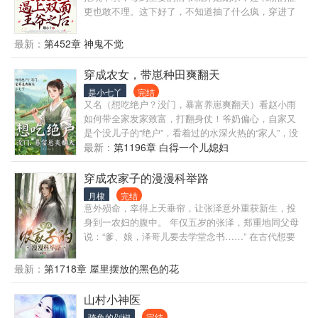
更也敢不理。这下好了，不知道抽了什么疯，穿进了
自己写的坑文里，穿成了一个已经死掉的人不说，还
被卷进了一桩桩离奇诡案里。 再说了，坑人至少也得
最新：
第452章 神鬼不觉
给指条明路吧，光有个名满天下的破名声有什么卵
用，能当饭吃吗！ 等会——！ 连个系统都不给，鬼知
穿成农女，带崽种田爽翻天
道剧情怎么走啊！！！ 别人穿书又是系统又是金手指
是小七丫
完结
的，怎么自己就剩一头铁啊！ 又名：青烟行 注意：没
又名（想吃绝户？没门，暴富养崽爽翻天）看赵小雨
有系统！没有金手指！
如何带全家发家致富，打翻身仗！爷奶偏心，自家又
是个没儿子的“绝户”，看着过的水深火热的“家人”，没
关系，咱有金手指，满大山的金山银山，还不能发财
最新：
第1196章 白得一个儿媳妇
致富？狠心爷奶，先收了你家鸡，再吃了你家猪。分
家后，还想跑来“打秋风”，做梦吧！喂狗都不便宜黑心
穿成农家子的漫漫科举路
眼子的势利鬼！
月棣
完结
意外殒命，幸得上天垂帘，让张泽意外重获新生，投
身到一农妇的腹中。 年仅五岁的张泽，郑重地同父母
说：“爹、娘，泽哥儿要去学堂念书……” 在古代想要
好好的生活下去，何其艰难，小小的风寒就可要了人
命，更别提还有繁重的赋税、徭役。 张泽比所有人都
最新：
第1718章 屋里摆放的黑色的花
明白，只有自己拥有一个功名，哪怕只是秀才功名，
都可以让家里的亲人们过上更好的日子，免除徭役之
山村小神医
苦。 科举之路艰辛，对于农家子而言更是难如登天，
骑鱼的剁椒
完结