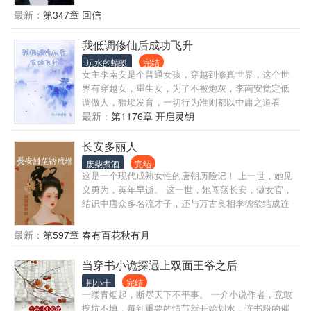
劫期的道尊裴玄。 男子居高临下，淡声问道：“各位，
经历一切险阻，治好自己身上的毒咒！而我身边也有
最新：
第347章 回信
找我弟子有事？” 众人面如死灰。 …… 重生一世进了
了师父，好友与小姐妹！ 修士之途，不在乎前路艰难
天一宗的叶绾绾发现。 这不就是上一辈子被灭门的邪
险阻，扞卫本心，才将守得大道天成！ 而我的道，便
我低调修仙后成功飞升
修之派吗？ 因屠城被五马分尸的大师兄。 被爱侣挖心
是身边之人，一个都不能少！ 我的剑，也是扞卫苍生
挖肺掏出灵根，死无丧身之地的二师姐。 为护山门毒
玩水的蜻蜓
完结
之剑！
女主李南安是个普通女孩，穿越到修真世界，这个世
到八座宗门被打碎经脉，砍下头颅的三师兄。 而小师
界有穿越女，重生女，为了不被炮灰，李南安觉定低
弟，更有些眼熟。 上辈子与她一起带领魔族大军，灭
调做人，猥琐发育，一切行为准则都以中庸之道看
了所有宗门的天渊魔尊，跟他长了一张一模一样的
齐，最后成功飞升成仙的故事。
最新：
第1176章 开启灵钥
脸。 沈南舟：“……小师妹，我们上辈子是不是见
过？” 叶绾绾：很好，她找到组织了。
长安多丽人
废柴煮酒
完结
这是一个现代成熟女性的唐朝历险记！ 上一世，她见
义勇为，英年早逝。 这一世，她闯荡长安，做女官，
结识中唐众多名流才子，还与万古良相李德欲结成连
理，相扶相携，共渡一生！ 一个是小官之女，一个是
望族公子。 尽管，门第悬殊，社会动荡，却共同谱写
最新：
第597章 春有百花秋有月
了一曲珠联璧合又心怀天下的浪漫恋歌！
当穿书小诡探遇上双面王爷之后
荆小十
完结
一缕青烟起，断尽天下不平事。 一介小说作者，竟敢
挖坑不填，每到重要的情节就开始划水，连书粉的催