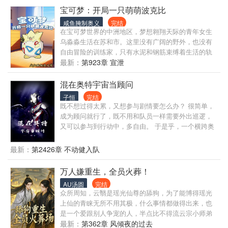
母，为了他我愿意免费为火箭队打球！ 詹姆斯：天
宝可梦：开局一只萌萌波克比
呐！你们敢相信？火箭队的球员们在背靠背的第四节
咸鱼腌制奥义
完结
还能这么的生龙活虎？ 库里：蔡就是我的神！ 杜兰
在宝可梦世界的中洲地区，梦想翱翔天际的青年女生
特：我狠那个神一样的男人，但是如果有可能，我愿
乌淼淼生活在苏和市。这里没有广阔的野外，也没有
意为他打球！ 哈登：没有蔡，就没有我的今天，我愿
自由冒险的训练家，只有水泥和钢筋束缚着生活的轨
意为他倾尽所有！
迹。她的人生看似早已被规划：毕业、工作、平凡如
最新：
第923章 宣泄
水的一生。 但命运总会在不经意间掀起波澜。一个契
机让从小到大从没接触过宝可梦对战的乌淼淼踏上了
混在奥特宇宙当顾问
一场不曾想象的旅途，与志同道合的伙伴们一同对抗
子恒
完结
困境，挑战未知，追逐那片她从小仰望的苍穹之蓝。
既不想过得太累，又想参与剧情要怎么办？ 很简单，
从一个莽撞懵懂的普通女孩，到站在巅峰对战舞台上
成为顾问就行了，既不用和队员一样需要外出巡逻，
的顶级训练家，苍穹之巅，谁能阻挡她的飞翔？
又可以参与到行动中，多自由。 于是乎，一个横跨奥
特宇宙的超级顾问便就此诞生。 不想出动，在指挥室
喝喝咖啡，透漏点怪兽的弱点，就能坐享胜利的果
最新：
第2426章 不动健入队
实。 想出动了，便成为可靠的队友，并在关键时刻变
身成神秘的巨人赢得万众瞩目。 直到有一天，奥特之
万人嫌重生，全员火葬！
父对顾沉说：“顾沉，不如来奥特警备队当个顾问吧，
AU汤圆
完结
待遇等同奥特兄弟，如何？”
众所周知，云翳是瑶光仙尊的舔狗，为了能博得瑶光
上仙的青睐无所不用其极，什么事情都做得出来，也
是一个爱跟别人争宠的人，半点比不得流云宗小师弟
的一根指头 所有人都说他因为早年救了仙尊一命，于
最新：
第362章 风倾夜的过去