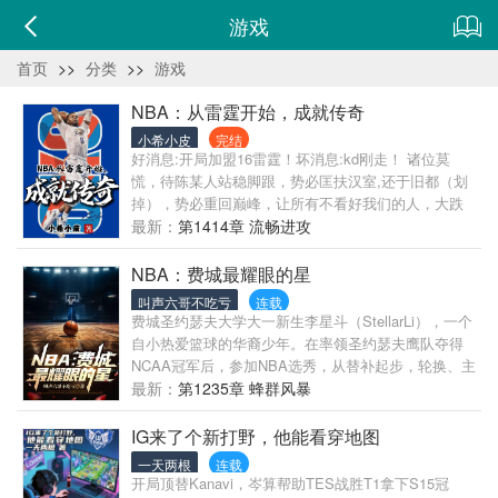
游戏
首页
>>
分类
>>
游戏
NBA：从雷霆开始，成就传奇
小希小皮
完结
好消息:开局加盟16雷霆！坏消息:kd刚走！ 诸位莫
慌，待陈某人站稳脚跟，势必匡扶汉室,还于旧都（划
掉），势必重回巅峰，让所有不看好我们的人，大跌
眼镜！ 简介无力，进来看看吧
最新：
第1414章 流畅进攻
NBA：费城最耀眼的星
叫声六哥不吃亏
连载
费城圣约瑟夫大学大一新生李星斗（StellarLi），一个
自小热爱篮球的华裔少年。在率领圣约瑟夫鹰队夺得
NCAA冠军后，参加NBA选秀，从替补起步，轮换、主
力、核心......且看少年从一个NBA新人菜鸟，到艾弗
最新：
第1235章 蜂群风暴
森圆梦总冠军时身边的完美辅助，再到以领袖身份建
立王朝，成就一人一城的球队传奇！ 若干年后，NBA
IG来了个新打野，他能看穿地图
名人堂典礼上，李星斗的引荐人，76人传奇球星阿伦·
一天两根
连载
艾弗森（AllenIverson）幽默地引用了里基·戴维斯
开局顶替Kanavi，岑算帮助TES战胜T1拿下S15冠