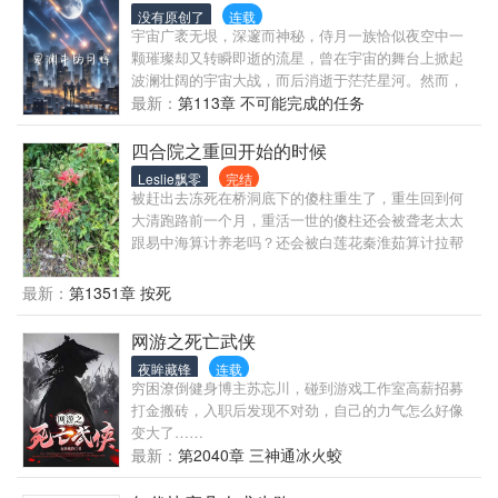
没有原创了
连载
宇宙广袤无垠，深邃而神秘，侍月一族恰似夜空中一
颗璀璨却又转瞬即逝的流星，曾在宇宙的舞台上掀起
波澜壮阔的宇宙大战，而后消逝于茫茫星河。然而，
命运的齿轮悄然转动，这个传奇的种族于祖地重生，
最新：
第113章 不可能完成的任务
就此，一段全新的征途拉开了帷幕。
四合院之重回开始的时候
Leslie飘零
完结
被赶出去冻死在桥洞底下的傻柱重生了，重生回到何
大清跑路前一个月，重活一世的傻柱还会被聋老太太
跟易中海算计养老吗？还会被白莲花秦淮茹算计拉帮
套吗？
最新：
第1351章 按死
网游之死亡武侠
夜眸藏锋
连载
穷困潦倒健身博主苏忘川，碰到游戏工作室高薪招募
打金搬砖，入职后发现不对劲，自己的力气怎么好像
变大了……
最新：
第2040章 三神通冰火蛟