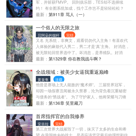
（RickyDavis）的名言：“当初球队选Stellar，我以为
军，并斩获FMVP。 回到俱乐部，TES却不选择续
是来辅助我的......” “哈哈......哈哈......”艾弗森恰到好处
约！ 有全图系统加成，找个工作岂不是轻轻松松？
地停顿，现场笑声一片！！！ “谁知，他却成了费城最
RNG发来邀约，递上一份顶薪合同。 岑算签字，却发
最新：
第911章 骂人（一）
耀眼的星！” 全场掌声雷动！ 李星斗看着台上耍宝的
现被卡合同。 绝望之际，JackeyLove来帮忙。 还清
艾弗森：“哎，老大......低调！”
违约费，介绍岑算去IG。 邀请Uzi复出，叫上昔日好友
一个俗人的无限之旅
辅助，和TheShy、Rookie组成新全神班。 敌方打
贝阿朵的烟杆
完结
野：“上路等我，我两级抓上，抓爆TheShy。” 岑
又名 无系统，非爽文，观看切勿代入主角！有喜欢代
算：“对方要抓上了！Shy哥赶紧跑。” TheShy：“哦！
入体验的麻烦代入男二，男二才是‘真’主角。 好消息，
尼在嗦森魔？” FirstBlood...... 敌方打野：“下路等我，
被无限轮回世界选中了。坏消息，是养殖队。好消
我马上来。” 岑算：“乌兹小心，别人来抓你了。”
息，队友都很给力，坏消息，自己菜的抠脚。为了活
最新：
第1329章 你在教我战斗啊？
Uzi：“辅助别跑，打他们三个！” DoubleKil......
下去，墙头草，二五仔，骑墙派，怎么都行。主打一
个‘既然不能死的轰轰烈烈那就活的窝窝囊囊’ 不同于其
全战领域：被美少女逼我重返巅峰
他主角，本作主角主是‘真小人，假君子’，俗不可耐，
黄泉隼
连载
专业狗腿，为赢不择手段，狐假虎威，精致利己主
他曾是赛场上无人能敌的“魔术师”。 三届世界冠军，
义，说一套做一套，道德，底线，节操，均可以商
却因一场假赛丑闻被永久禁赛，沦为背负着沉重秘密
量。
与债务的“禁战者”。 为了守护家人，他将荣耀与刀锋
一同尘封。 在破败的改装店里对生活低头，用金钱和
最新：
第136章 笑里藏刀
冷漠筑起高墙。 直到一天，一位固执而天真的少女闯
入他的世界，她像一团不会熄灭的火，用最直接的方
首席指挥官的自我修养
式挑战着他最现实的防线。 “和我比一场！” 当昔日的
安吉拉
完结
战刃被重新拍在柜台，当被遗忘的热血试图再次沸
第三次世界大战摧毁了一切，抹灭了太多的生命和希
腾，这位堕落的天才，这一次是为生存而战，还是为
望 在异国他乡的战士，是否应该坚守最后的理想和信