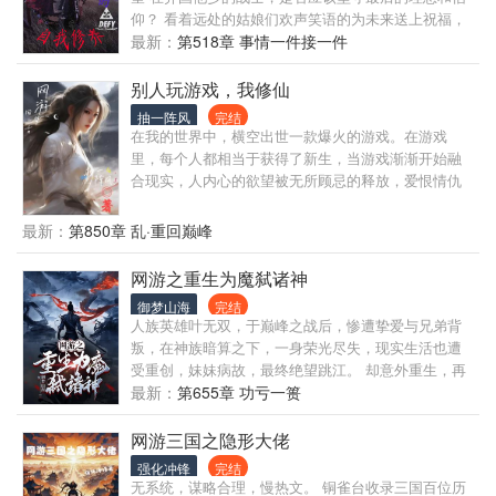
那被埋葬的真相与荣光而战？
仰？ 看着远处的姑娘们欢声笑语的为未来送上祝福，
战士心底里的一丝犹豫被彻底的抛开 或许死亡永远无
最新：
第518章 事情一件接一件
法避免，但心中的希望和信仰，绝不应该抹灭 （少钱
老玩家非常不爽二代的东西，直接愤然提笔）
别人玩游戏，我修仙
抽一阵风
完结
在我的世界中，横空出世一款爆火的游戏。在游戏
里，每个人都相当于获得了新生，当游戏渐渐开始融
合现实，人内心的欲望被无所顾忌的释放，爱恨情仇
的交织，人的坚持与信仰，守候与背叛，像一场梦一
样，但究竟是庄周梦蝶？还是蝶梦庄周？ 我不知道别
最新：
第850章 乱·重回巅峰
人在玩什么，我就知道再不拦住我，我就飞升啦！ 我
主沉浮，纵横捭阖！
网游之重生为魔弑诸神
御梦山海
完结
人族英雄叶无双，于巅峰之战后，惨遭挚爱与兄弟背
叛，在神族暗算之下，一身荣光尽失，现实生活也遭
受重创，妹妹病故，最终绝望跳江。 却意外重生，再
入游戏，命运逆转，成为魔族！ 这一世，他将以魔血
最新：
第655章 功亏一篑
染红苍穹，让所有背叛者付出代价！
网游三国之隐形大佬
强化冲锋
完结
无系统，谋略合理，慢热文。 铜雀台收录三国百位历