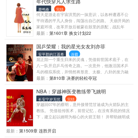
年代快穿凡人求生路
鹿鸣春
完结
何天是游走在宇宙洪荒的一抹意识，以各种遭遇不公
平待遇的平凡人身份，闯荡出自己的路。 天崩开局的
家庭环境，改革开放后被蒙在鼓里的原配，战乱年
代，遭遇土匪的孤女，被送进精神病院的独生女等
最新：
第1601章 换女计划22
等，李念像是无限流开放的任意门，谁也不知道下一
扇门打开后，她是以什么身份，为了生存，蹚出一条
国乒荣耀：我的星光女友刘亦菲
路。
安平郡的江遥希
连载
屈正阳一个重生归来的灵魂，凭借前世国术底子，在
八一队开启乒乓传奇之路。一次意外，他激活国术乒
乓的模拟系统，并悄然将形意、太极、八卦的发力融
入球技，开创了无敌之路。 飞往国际赛场的航班上，
最新：
第810章 决赛的轻松夺冠
他与国民女神刘亦菲邻座。一次颠簸，一场邂逅，两
颗孤独的灵魂找到了依靠，万米高空牵起一生情缘。
NBA：穿越神医变教练带飞姚明
从此，他是赛场上为国争光的“太极刺客”，也是娱乐圈
长安宁岁无忧
完结
惊艳众人的跨界奇才。炒股、投资，他悄然构建商业
穿越回07年的蔡明，意外接替范甘迪成为火箭队的主
帝国，成为她最坚实的后盾。 当他在奥运庆功宴上为
教练。 凭借祖传医术，前世记忆，在没有系统的情况
她深情献唱，当网友惊呼“国家队屈正阳还有什么是不
下，建立起以姚明为核心的火箭王朝！ 并帮助姚明成
会的吗？”——这段体育与娱乐交织的璀璨人生，早已
为了NBA前无古人后无来者的第一中锋！ 科比：为了
无双。
能延续职业生涯，你们必须把蔡请到湖人队来，不然
最新：
第1509章 连胜开启
我就加入火箭队！ 艾弗森：神奇的蔡就是我的再生父