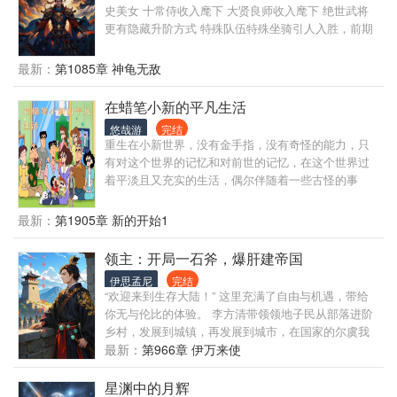
史美女 十常侍收入麾下 大贤良师收入麾下 绝世武将
更有隐藏升阶方式 特殊队伍特殊坐骑引人入胜，前期
无神器神兽等打破平衡的东西
最新：
第1085章 神龟无敌
在蜡笔小新的平凡生活
悠哉游
完结
重生在小新世界，没有金手指，没有奇怪的能力，只
有对这个世界的记忆和对前世的记忆，在这个世界过
着平淡且又充实的生活，偶尔伴随着一些古怪的事
情，在这个世界过着温馨的生活。其实大家都可以是
自己的主角噢。??·??·??*?? ??
最新：
第1905章 新的开始1
领主：开局一石斧，爆肝建帝国
伊思孟尼
完结
“欢迎来到生存大陆！” 这里充满了自由与机遇，带给
你无与伦比的体验。 李方清带领领地子民从部落进阶
乡村，发展到城镇，再发展到城市，在国家的尔虞我
诈中，一次次蜕变，最后征服整个大陆，登上高阶，
最新：
第966章 伊万来使
成为皇帝。 你可以在这里建立自己的国度，在领地中
建设繁荣。 当然都是要靠自己探索，祝你好运！
星渊中的月辉