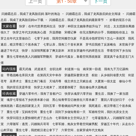
上一页
第1 - 50章
下一页
-
-
闪婚霸总后，我成了龙凤胎后妈 落叶的海边
闪婚霸总后，我成了龙凤胎后妈全文阅读
闪婚霸
-
-
总后，我成了龙凤胎后妈txt下载
闪婚霸总后，我成了龙凤胎后妈最新章节
好看的现言小说
大家在看
快穿：在年代世界悠闲生活
快穿：种田女主她靠养娃升仙了
封总，太太想跟你离婚
很久了
快穿之年代文的炮灰心愿
升温诱吻
宋檀记事
你无法预料的分手，我都能给你送上
快
穿之在年代文里做自己
七零下乡前，我用空间搬空仇家
不是高冷指挥官吗？怎么一亲就哭
我死
遁后，糙汉带着三个崽杀疯了
七零认亲，我有三个首长舅舅
穿书后我抢了反派雌虫
末世疯子穿
越进了年代文
快穿：当深情男配拿了爽文剧本
末世女穿越年代的肆意生活
带着空间下乡当知
青
重生七零绝色美人闪婚随军野翻天
穿成年代孤女，靠着空间系统致富
团宠真千金竟是玄门大
佬
站内强推
霸天武魂
武道凌天
全职法师
剑道第一仙
南宋第一卧底
我有九千万亿舔狗
金
带着战略仓库回大唐
在第四天灾中幸存
穿越星际妻荣夫贵
权欲：从乡镇到省委大院
剑逆
苍穹
巫界术士
重生之将门毒后
天域丹尊
领主求生之天赋合成
大夏第一假太监
修仙小书
生
我的背后灵是帝皇
快穿之大佬来了，渣渣要倒霉了
我在修仙界大器晚成
经典收藏
穿越六零年代：我有了首都户口
快穿从魂穿六零开始
重生后，我换了一家当团
宠
魂穿七零报名下乡的资本家小姐
黑心知青带百亿物资在六零杀麻了
重回八零过好日子
小女
佣揣崽跑！霸总抱回家宠上天
回到五零：带着俩娃闷声发大财
我死遁后，糙汉带着三个崽杀疯
了
重生七零：宝妈有空间
重生七零：回到下乡做知青前一天
军婚有空间，我扒光原女主光
环
快穿问宿主太爱扮猪吃虎了怎么办
七零我将女主空间认主了
七零凝脂美人，闪婚随军当团
宠
六零随军：逃荒，闪婚骑兵哥哥
七零军婚，炮灰女带着空间嫁男配
穿越五十年代：从走出小
山村开始
重生七零，我把糙汉老公拿下了
六零空间，全家穿成年代文炮灰