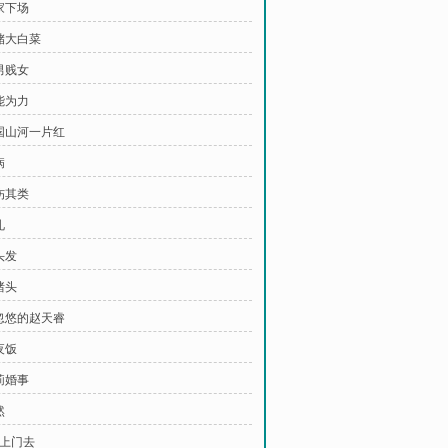
家下场
冬储大白菜
男贱女
能为力
全国山河一片红
病
伤其类
礼
头发
猪头
被忽悠的赵天睿
夜饭
莉婚事
然
找上门去