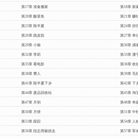
第17章 准备搬家
第18章 新
第20章 酸菜鱼
第21章 赚
第23章 陈半夏
第24章 担
第26章 跳皮筋
第27章 单
第29章 小偷
第30章 感
第32章 李莉
第33章 潘
第35章 看电影
第36章 收
第38章 费人
第39章 毛
第41章 陈半夏下乡
第42章 下
第44章 废品回收站
第45章 淘
第47章 月初
第48章 奇
第50章 月饼
第51章 中
第53章 跟踪
第54章 人
第56章 段志用被抓走
第57章 军