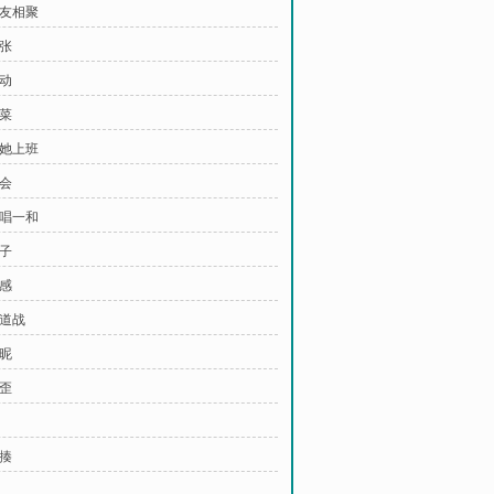
朋友相聚
紧张
心动
夹菜
送她上班
约会
一唱一和
傻子
敏感
地道战
亲昵
腻歪
挨揍