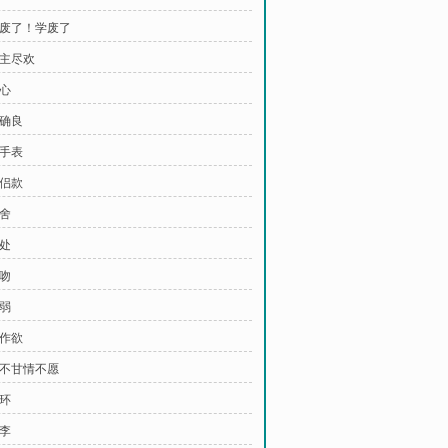
 学废了！学废了
宾主尽欢
放心
的确良
买手表
情侣款
不舍
独处
亲吻
脆弱
创作欲
心不甘情不愿
闭环
行李