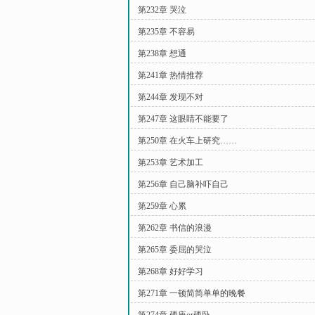
第232章 哭泣
第235章 不容易
第238章 想通
第241章 热情推荐
第244章 发现不对
第247章 这眼睛不能要了
第250章 在火车上研究……
第253章 艺术加工
第256章 自己脑补吓自己
第259章 心累
第262章 书信的浪漫
第265章 委屈的哭泣
第268章 好好学习
第271章 一顿简简单单的晚餐