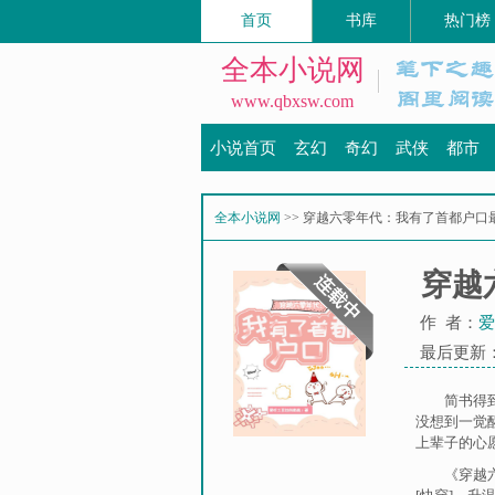
首页
书库
热门榜
全本小说网
www.qbxsw.com
小说首页
玄幻
奇幻
武侠
都市
全本小说网
>> 穿越六零年代：我有了首都户口
穿越
作 者：
爱
最后更新：20
简书得
没想到一觉
上辈子的心愿！
《穿越