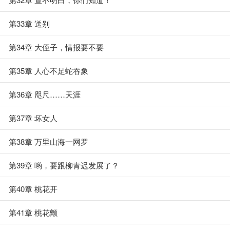
第33章 送别
第34章 大侄子，情报要不要
第35章 人心不足蛇吞象
第36章 咫尺……天涯
第37章 坏女人
第38章 万里山海一网罗
第39章 哟，要跟柳青迟发展了？
第40章 桃花开
第41章 桃花颤