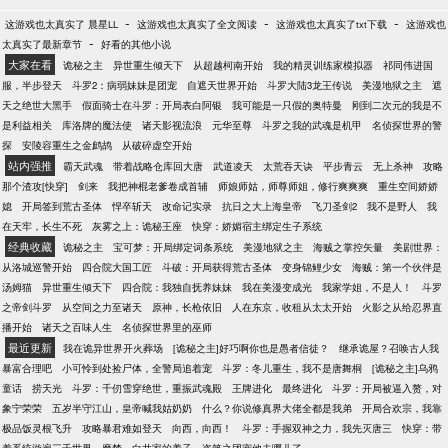
-
-
-
这游戏也太真实了 晨星LL
这游戏也太真实了全文阅读
这游戏也太真实了txt下载
这游戏也
-
太真实了最新章节
好看的其他小说
大家在看
诡秘之主
异世重生倾天下
从超越柯南开始
我的精灵训练家模拟器
祁同伟进国
服，半步登天
斗罗2：病弱妹妹是团宠
自遮天世界开始
斗罗大陆3龙王传说
美漫地狱之主
遮
天之绝世大黑手
假面骑士在斗罗：开局表白阿银
我可能是一只假的奥特曼
刚到二次元的我是不
是利益相关
库洛牌的魔法使
诸天影视流浪
元华至尊
斗罗之我的武魂是机甲
名侦探世界的警
探
安陵容重生之金鹧鸪
从破碎虚空开始
站内强推
霸天武魂
带着战略仓库回大唐
武道凌天
太荒吞天诀
平步青云
无上杀神
攻略
那个渣攻[快穿]
剑来
我把神棍老爹卷成首辅
师娘师姑，师尊师姐，修行爽爽爽
重生空间娇娇
媳
开局签到荒古圣体
悍卒斩天
改命记实录
抗日之大上海皇帝
飞刀圣剑2
我不是野人
我
在天牢，长生不死
灰雾之上：诡秘王座
快穿：娇媚宿主绑定生子系统
经典收藏
诡秘之主
宝可梦：开局绑定词条系统
美漫地狱之主
海贼之掌控矢量
美剧世界：
从洛城巡警开始
四合院大国工匠
斗破：开局获得荒古圣体
变身锦鲤少女
海贼：第一个伙伴是
汤姆猫
异世重生倾天下
四合院：我独自抚养妹妹
我在美漫变成光
我家学姐，不是人！
斗罗
之帝剑斗罗
从空间之力至诸天
原神，长枪依旧
人在东京，收租从太太开始
火影之从给忍界直
播开始
诸天之百味人生
名侦探世界里的巫师
最近更新
我在诡异世界开火葬场
[诡秘之主]好巧啊你也是愚者信徒？
继承诡屋？召唤古人我
暴富合理吧
小可怜到处捡尸体，全警局追着宠
斗罗：冬儿重生，我不是唐舞桐
[诡秘之主]乌鸦
童话
捞天光
斗罗：千仞雪穿绝世，重振武魂殿
王牌进化
最终进化
斗罗：开局被逼入赘，对
象宁荣荣
五岁半守江山，皇帝喊我姑奶奶
什么？你说修真界大佬全都是我弟
开局合欢宗，我靠
极品饭灵根飞升
攻略暴君难如登天
向西，向西！
斗罗：手握双神之力，我先灭唐三
快穿：带