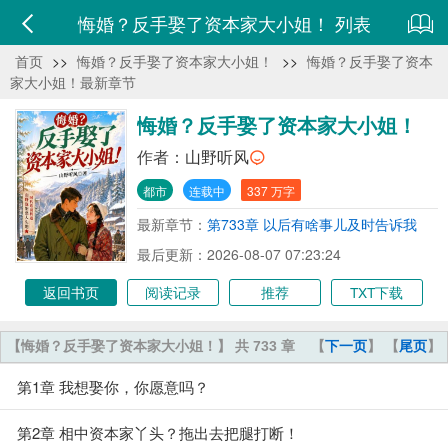
悔婚？反手娶了资本家大小姐！ 列表
首页
>>
悔婚？反手娶了资本家大小姐！
>>
悔婚？反手娶了资本
家大小姐！最新章节
悔婚？反手娶了资本家大小姐！
作者：
山野听风
都市
连载中
337 万字
最新章节：
第733章 以后有啥事儿及时告诉我
最后更新：2026-08-07 07:23:24
返回书页
阅读记录
推荐
TXT下载
【悔婚？反手娶了资本家大小姐！】 共 733 章
【
下一页
】 【
尾页
】
第1章 我想娶你，你愿意吗？
第2章 相中资本家丫头？拖出去把腿打断！