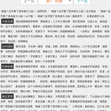
上一页
第1 - 50章
下一页
-
-
悔婚？反手娶了资本家大小姐！ 山野听风
悔婚？反手娶了资本家大小姐！全文阅读
悔婚？反
-
-
手娶了资本家大小姐！txt下载
悔婚？反手娶了资本家大小姐！最新章节
好看的都市小说
大家在看
我在精神病院学斩神
西南风云：三十年江湖往事
我不是戏神
仕途人生
参加恋
综，这个小鲜肉过分接地气
重返84：从收破烂开始致富
权欲：从乡镇到省委大院
官道：从殡仪
馆平步青云
从前有座镇妖关
官家天下
年代1960：穿越南锣鼓巷，
一步青云
诸神愚戏
夜夜
生香
重返1987
我有九千万亿舔狗金
重生96：权力之巅
四合院：咸鱼的美好生活
官场之绝对
权力
四合院：杀神降临
站内强推
霸天武魂
万古第一废材
灵墟，剑棺，瞎剑客
西南风云：三十年江湖往事
烟雨
楼
全职法师
带着战略仓库回大唐
诡秘之主
我有九千万亿舔狗金
九剑杀神
长夜余火
重生
之将门毒后
老祖别苟了，宇宙要没了
大奉打更人
庆余年
全职法师
我的天赋超脱了SSS
巫
界术士
我在修仙界大器晚成
捡到一个末世世界
经典收藏
我在精神病院学斩神
权欲：从乡镇到省委大院
重返84：从收破烂开始致富
官场：
分手后，我转身考上省组部
穿越四合院之开局落户四合院
娱乐：国内大花小花全拿下
官道：从
殡仪馆平步青云
西南风云：三十年江湖往事
院士重生：回到1975当知青
官家天下
透视仙王在
都市
年代1960：穿越南锣鼓巷，
四合院：咸鱼的美好生活
重生：我爸是煤老板
娱乐：我怎么
就上恋综了
参加恋综，这个小鲜肉过分接地气
校花学姐从无绯闻，直到我上大学
重生58：有系
统谁还娶俏寡妇
重生1960，带着亿万食品仓库
官路之谁与争锋
最近更新
重生之娱乐圈教父
我的大小魔女
大明星爱上我
孽徒你无敌了，下山找你七个师姐
去吧
快穿：短命炮灰不死了
美女总裁，请上车
五十年代：带着随身空间进城奔小康
甩我是
吧？那就捡个校花回家当老婆
悔婚？反手娶了资本家大小姐！
八零赶海：鱼虾成山，九个女儿吃