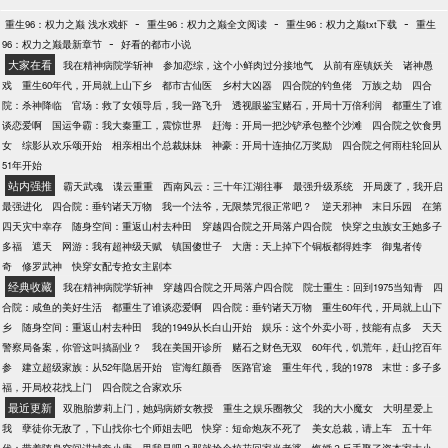
-
-
-
重生96：权力之巅 浅水戏虾
重生96：权力之巅全文阅读
重生96：权力之巅txt下载
重生
-
96：权力之巅最新章节
好看的都市小说
大家在看
我在精神病院学斩神
参加恋综，这个小鲜肉过分接地气
从前有座镇妖关
诸神愚
戏
重生60年代，开局就上山下乡
都市古仙医
乡村大凶器
四合院的钓鱼佬
万族之劫
四合
院：杀神降临
官场：救了女领导后，我一路飞升
透视眼鉴宝赌石，开局十万倍利润
都重生了谁
谈恋爱啊
国运争霸：我大秦重工，震惊世界
赶海：开局一把沙铲承包整个沙滩
四合院之饮食男
女
综影从欢乐颂开始
相亲相出个总裁妹妹
神豪：开局十连抽亿万奖励
四合院之何雨柱轮回从
51年开始
站内强推
霸天武魂
谍云重重
西南风云：三十年江湖往事
最强升级系统
开局废了，我开启
最强进化
四合院：垂钓诸天万物
我一个法爷，无限禁咒很正常吧？
逆天邪神
末日乐园
在第
四天灾中幸存
随身空间：重返山村去种田
穿越四合院之开局落户四合院
快穿之虫族女王她多子
多福
遮天
网游：我有超神级天赋
镇国傻世子
大唐：天上掉下个铜板都得姓李
御鬼者传
奇
修罗武神
快穿女配专抢女主剧本
经典收藏
我在精神病院学斩神
穿越四合院之开局落户四合院
院士重生：回到1975当知青
四
合院：咸鱼的美好生活
都重生了谁谈恋爱啊
四合院：垂钓诸天万物
重生60年代，开局就上山下
乡
随身空间：重返山村去种田
我的1949从长白山开始
娱乐：这个外卖小哥，技能有点多
天天
警察局备案，你管这叫搞副业？
我在美国开诊所
赌石之财色无双
60年代，饥荒年，赶山挖百年
参
建立超级家族：从52年隐居开始
宦海红颜香
医路官途
重生年代，我的1978
末世：多子多
福，开局校花找上门
四合院之合家欢乐
最近更新
双胞胎萝莉上门，她妈病娇女教授
重生之娱乐圈教父
我的大小魔女
大明星爱上
我
孽徒你无敌了，下山找你七个师姐去吧
快穿：短命炮灰不死了
美女总裁，请上车
五十年