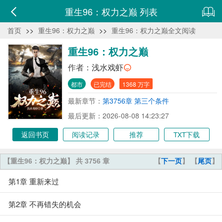
重生96：权力之巅 列表
首页
>>
重生96：权力之巅
>>
重生96：权力之巅全文阅读
重生96：权力之巅
作者：
浅水戏虾
都市
已完结
1368 万字
最新章节：
第3756章 第三个条件
最后更新：2026-08-08 14:23:27
返回书页
阅读记录
推荐
TXT下载
【重生96：权力之巅】 共 3756 章
【
下一页
】 【
尾页
】
第1章 重新来过
第2章 不再错失的机会