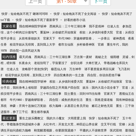
上一页
第1 - 50章
下一页
-
-
快穿：短命炮灰不死了 啾咪珂珂咩
快穿：短命炮灰不死了全文阅读
快穿：短命炮灰不死了
-
-
txt下载
快穿：短命炮灰不死了最新章节
好看的都市小说
大家在看
我在精神病院学斩神
西南风云：三十年江湖往事
我不是戏神
仕途人生
参加恋
综，这个小鲜肉过分接地气
重返84：从收破烂开始致富
权欲：从乡镇到省委大院
官道：从殡仪
馆平步青云
从前有座镇妖关
官家天下
年代1960：穿越南锣鼓巷，
一步青云
诸神愚戏
夜夜
生香
校花学姐从无绯闻，直到我上大学
都市古仙医
乡村偷香神医
官婿
重生年代，我的
1978
四合院一品良民赵大海
站内强推
霸天武魂
西南风云：三十年江湖往事
万古第一废材
诡秘之主
烟雨楼
灵墟，剑
棺，瞎剑客
长夜余火
老祖别苟了，宇宙要没了
全职法师
大奉打更人
带着战略仓库回大
唐
仕途人生
攻略那个渣攻[快穿]
极恶仙人传
万古神帝
请不要质疑多周目玩家
飞刀圣剑
2
校花学姐从无绯闻，直到我上大学
四合院禽兽的一生之敌
四合院，你说你惹他干嘛
经典收藏
我在精神病院学斩神
权欲：从乡镇到省委大院
重返84：从收破烂开始致富
官场：
分手后，我转身考上省组部
穿越四合院之开局落户四合院
娱乐：国内大花小花全拿下
官道：从
殡仪馆平步青云
西南风云：三十年江湖往事
院士重生：回到1975当知青
官家天下
透视仙王在
都市
年代1960：穿越南锣鼓巷，
四合院：咸鱼的美好生活
重生：我爸是煤老板
我有神级收益
系统
神豪：开局十连抽亿万奖励
权力巅峰：从基层公务员开始
赌石之财色无双
重生：三千块
进股市，挣了三千亿
重生都市修真
最近更新
重生之娱乐圈教父
我的大小魔女
大明星爱上我
快穿：短命炮灰不死了
五十年
代：带着随身空间进城奔小康
火红年代：开发北大荒，种田赶山养全家
交叉平行线
官梯：从选
调生开始问鼎权力巅峰
刚觉醒透视眼，你要跟我退婚？
平庸的人不拯救世界
医武双绝
最强战