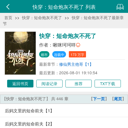
快穿：短命炮灰不死了 列表
首页
>>
快穿：短命炮灰不死了
>>
快穿：短命炮灰不死了最新章
节
快穿：短命炮灰不死了
作者：
啾咪珂珂咩
都市
连载中
173 万字
最新章节：
修仙男主他哥【1】
最后更新：2026-08-01 19:10:54
返回书页
阅读记录
推荐
TXT下载
【快穿：短命炮灰不死了】 共 446 章
【
下一页
】 【
尾页
】
后妈文里的短命前夫【1】
后妈文里的短命前夫【2】