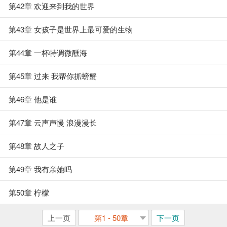
第42章 欢迎来到我的世界
第43章 女孩子是世界上最可爱的生物
第44章 一杯特调微醺海
第45章 过来 我帮你抓螃蟹
第46章 他是谁
第47章 云声声慢 浪漫漫长
第48章 故人之子
第49章 我有亲她吗
第50章 柠檬
上一页
第1 - 50章
下一页