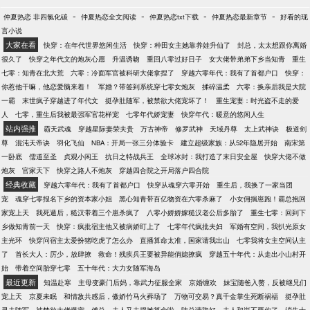
-
-
-
-
仲夏热恋 非四氯化碳
仲夏热恋全文阅读
仲夏热恋txt下载
仲夏热恋最新章节
好看的现
言小说
大家在看
快穿：在年代世界悠闲生活
快穿：种田女主她靠养娃升仙了
封总，太太想跟你离婚
很久了
快穿之年代文的炮灰心愿
升温诱吻
重回八零过好日子
女大佬带弟弟下乡当知青
重生
七零：知青在北大荒
六零：冷面军官被科研大佬拿捏了
穿越六零年代：我有了首都户口
快穿：
你惹他干嘛，他恋爱脑来着！
军婚？带签到系统穿七零女炮灰
揉碎温柔
六零：换亲后我是大院
一霸
末世疯子穿越进了年代文
挺孕肚随军，被禁欲大佬宠坏了！
重生宠妻：时光盗不走的爱
人
七零，重生后我被最强军官花样宠
七零年代娇宠妻
快穿年代：暖意的悠闲人生
站内强推
霸天武魂
穿越星际妻荣夫贵
万古神帝
修罗武神
天域丹尊
太上武神诀
极道剑
尊
混沌天帝诀
羽化飞仙
NBA：开局一张三分体验卡
建立超级家族：从52年隐居开始
南宋第
一卧底
儒道至圣
贞观小闲王
抗日之特战兵王
全球冰封：我打造了末日安全屋
快穿大佬不做
炮灰
官家天下
快穿之路人不炮灰
穿越四合院之开局落户四合院
经典收藏
穿越六零年代：我有了首都户口
快穿从魂穿六零开始
重生后，我换了一家当团
宠
魂穿七零报名下乡的资本家小姐
黑心知青带百亿物资在六零杀麻了
小女佣揣崽跑！霸总抱回
家宠上天
我死遁后，糙汉带着三个崽杀疯了
八零小娇娇嫁糙汉老公后多胎了
重生七零：回到下
乡做知青前一天
快穿：疯批宿主他又被病娇盯上了
七零年代疯批夫妇
军婚有空间，我扒光原女
主光环
快穿问宿主太爱扮猪吃虎了怎么办
直播算命太准，国家请我出山
七零我将女主空间认主
了
首长大人：厉少，放肆撩
救命！残疾兵王要被异能俏媳撩疯
穿越五十年代：从走出小山村开
始
带着空间胎穿七零
五十年代：大力女随军海岛
最近更新
知温赴寒
主母变豪门后妈，靠武力征服全家
京婚缠欢
妹宝随爸入赘，反被继兄们
宠上天
京夏未眠
和情敌共感后，傲娇竹马火葬场了
万物可交易？真千金掌生死断祸福
挺孕肚