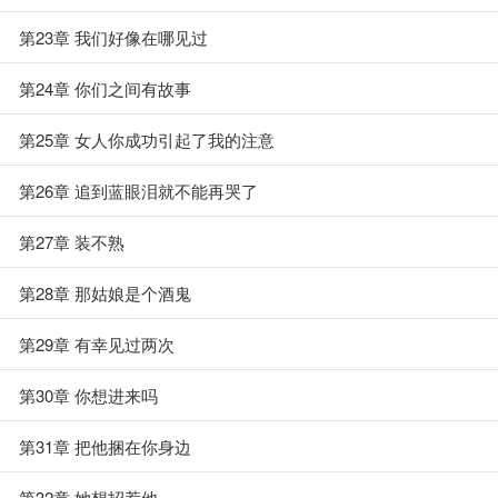
第23章 我们好像在哪见过
第24章 你们之间有故事
第25章 女人你成功引起了我的注意
第26章 追到蓝眼泪就不能再哭了
第27章 装不熟
第28章 那姑娘是个酒鬼
第29章 有幸见过两次
第30章 你想进来吗
第31章 把他捆在你身边
第32章 她想招惹他