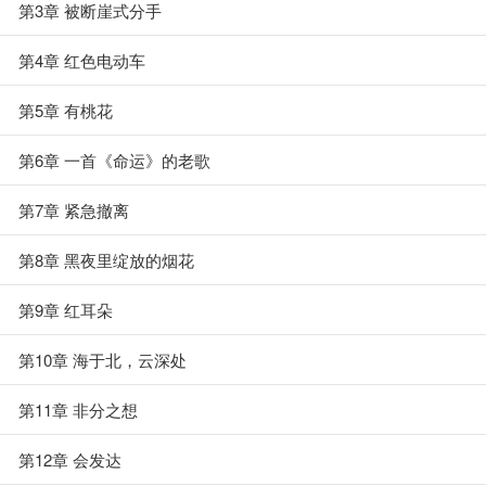
第3章 被断崖式分手
第4章 红色电动车
第5章 有桃花
第6章 一首《命运》的老歌
第7章 紧急撤离
第8章 黑夜里绽放的烟花
第9章 红耳朵
第10章 海于北，云深处
第11章 非分之想
第12章 会发达