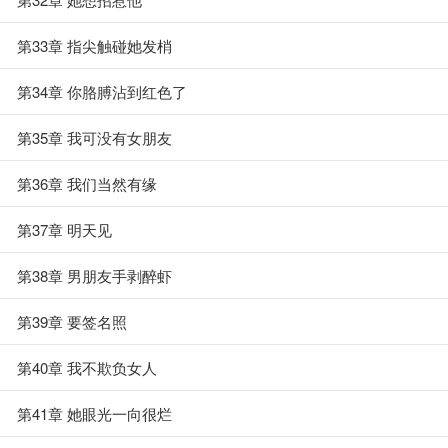
第33章 指尖触碰她发梢
第34章 你胳膊沾到红色了
第35章 我可没有女朋友
第36章 我们当然有缘
第37章 明天见
第38章 男朋友手剥醉虾
第39章 要签名照
第40章 我不欺负女人
第41章 她眼光一向很烂