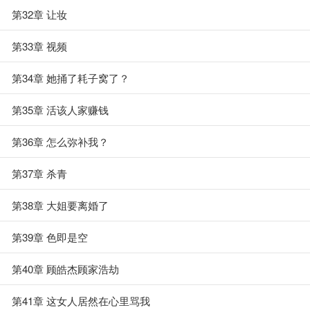
第32章 让妆
第33章 视频
第34章 她捅了耗子窝了？
第35章 活该人家赚钱
第36章 怎么弥补我？
第37章 杀青
第38章 大姐要离婚了
第39章 色即是空
第40章 顾皓杰顾家浩劫
第41章 这女人居然在心里骂我