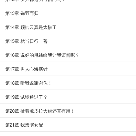
第13章 铩羽而归
第14章 顾皓云真是太惨了
第15章 就当日行一善
第16章 说好的甩钱给我让我滚蛋呢？
第17章 男人心海底针
第18章 听我说谢谢你！
第19章 试镜通过了？
第20章 扯着虎皮拉大旗还真有用！
第21章 我想演女配