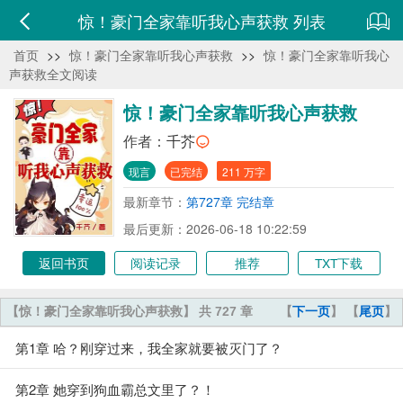
惊！豪门全家靠听我心声获救 列表
首页
>>
惊！豪门全家靠听我心声获救
>>
惊！豪门全家靠听我心
声获救全文阅读
惊！豪门全家靠听我心声获救
作者：
千芥
现言
已完结
211 万字
最新章节：
第727章 完结章
最后更新：2026-06-18 10:22:59
返回书页
阅读记录
推荐
TXT下载
【惊！豪门全家靠听我心声获救】 共 727 章
【
下一页
】 【
尾页
】
第1章 哈？刚穿过来，我全家就要被灭门了？
第2章 她穿到狗血霸总文里了？！