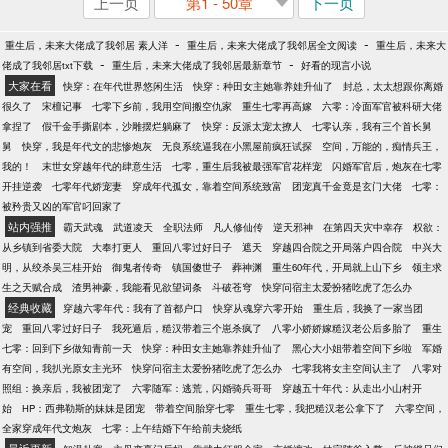
上一页
第1 - 50章
下一页
-
-
重生后，未来大佬成了我邻居 素人洋
重生后，未来大佬成了我邻居全文阅读
重生后，未来大
-
-
佬成了我邻居txt下载
重生后，未来大佬成了我邻居最新章节
好看的现言小说
大家在看
快穿：在年代世界悠闲生活
快穿：种田女主她靠养娃升仙了
封总，太太想跟你离婚
很久了
宋檀记事
七零下乡前，我用空间搬空仇家
重生七零再高嫁
六零：冷面军官被科研大佬
拿捏了
假千金手撕剧本，沙雕摆烂躺麻了
快穿：反派太宠太撩人
七零认亲，我有三个首长舅
舅
快穿，我是年代文的悲惨炮灰
无良系统逼我在小黑屋前疯狂试探
空间，万能的，痴情兵王，
我的！
末世女穿越年代的肆意生活
七零，重生后我被最强军官花样宠
闪婚军官后，炮灰在七零
开挂逆袭
七零年代娇宠妻
穿成年代孤女，靠着空间系统致富
团宠真千金竟是玄门大佬
七零：
被矜贵又凶的军官叼回家了
站内强推
霸天武魂
武道凌天
全职法师
凡人修仙传
逆天邪神
在第四天灾中幸存
权欲：
从乡镇到省委大院
大奉打更人
重回八零过好日子
遮天
穿越四合院之开局落户四合院
中兴大
明，从绞杀吴三桂开始
御鬼者传奇
镇国傻世子
葬神渊
重生60年代，开局就上山下乡
领主求
生之天赋合成
渣男神豪，我能看见欲望词条
斗破苍穹
快穿问宿主太爱扮猪吃虎了怎么办
经典收藏
穿越六零年代：我有了首都户口
快穿从魂穿六零开始
重生后，我换了一家当团
宠
重回八零过好日子
我死遁后，糙汉带着三个崽杀疯了
八零小娇娇嫁糙汉老公后多胎了
重生
七零：回到下乡做知青前一天
快穿：种田女主她靠养娃升仙了
黑心大小姐带着空间下乡啦
军婚
有空间，我扒光原女主光环
快穿问宿主太爱扮猪吃虎了怎么办
七零我将女主空间认主了
八零对
照组：换亲后，我被团宠了
六零随军：逃荒，闪婚骑兵哥哥
穿越五十年代：从走出小山村开
始
HP：西弗勒斯的妹妹是团宠
带着空间胎穿七零
重生七零，我把糙汉老公拿下了
六零空间，
全家穿成年代文炮灰
七零：上午结婚下午给前夫烧纸