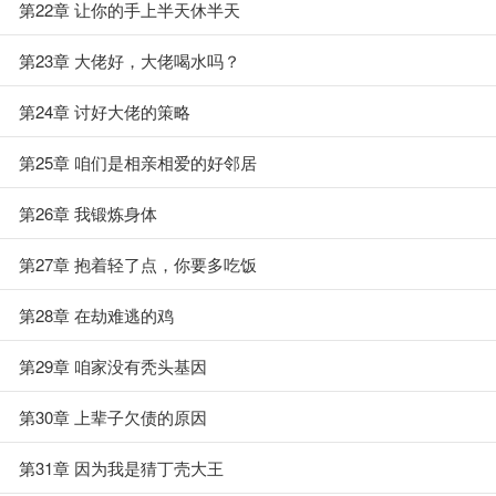
第22章 让你的手上半天休半天
第23章 大佬好，大佬喝水吗？
第24章 讨好大佬的策略
第25章 咱们是相亲相爱的好邻居
第26章 我锻炼身体
第27章 抱着轻了点，你要多吃饭
第28章 在劫难逃的鸡
第29章 咱家没有秃头基因
第30章 上辈子欠债的原因
第31章 因为我是猜丁壳大王