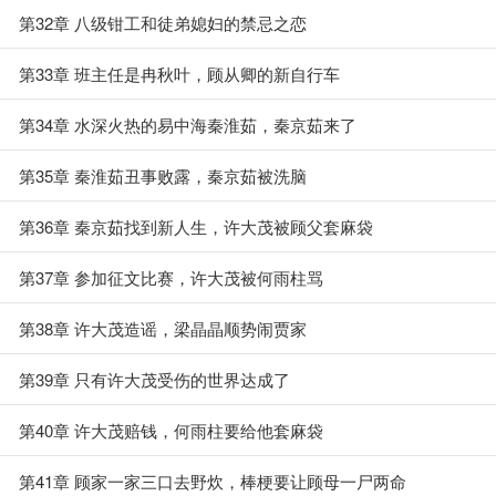
第32章 八级钳工和徒弟媳妇的禁忌之恋
第33章 班主任是冉秋叶，顾从卿的新自行车
第34章 水深火热的易中海秦淮茹，秦京茹来了
第35章 秦淮茹丑事败露，秦京茹被洗脑
第36章 秦京茹找到新人生，许大茂被顾父套麻袋
第37章 参加征文比赛，许大茂被何雨柱骂
第38章 许大茂造谣，梁晶晶顺势闹贾家
第39章 只有许大茂受伤的世界达成了
第40章 许大茂赔钱，何雨柱要给他套麻袋
第41章 顾家一家三口去野炊，棒梗要让顾母一尸两命