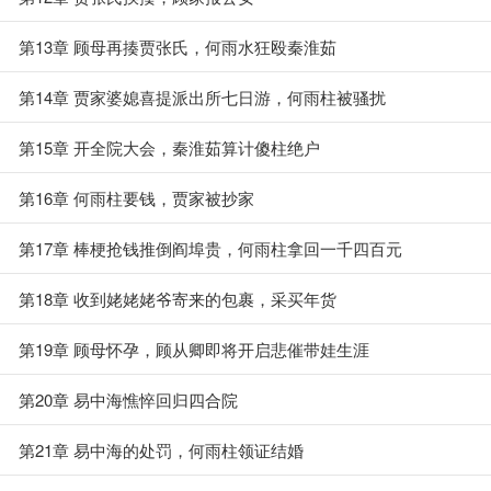
第13章 顾母再揍贾张氏，何雨水狂殴秦淮茹
第14章 贾家婆媳喜提派出所七日游，何雨柱被骚扰
第15章 开全院大会，秦淮茹算计傻柱绝户
第16章 何雨柱要钱，贾家被抄家
第17章 棒梗抢钱推倒阎埠贵，何雨柱拿回一千四百元
第18章 收到姥姥姥爷寄来的包裹，采买年货
第19章 顾母怀孕，顾从卿即将开启悲催带娃生涯
第20章 易中海憔悴回归四合院
第21章 易中海的处罚，何雨柱领证结婚