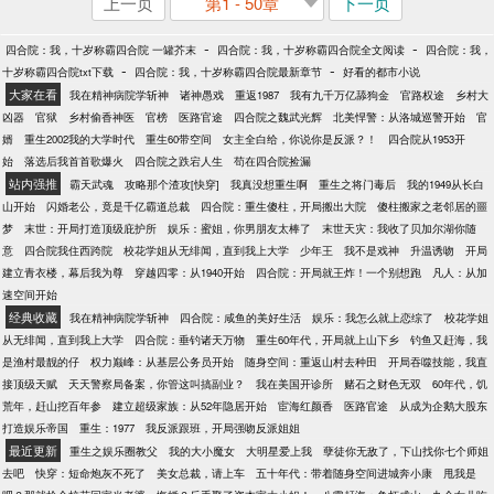
上一页
第1 - 50章
下一页
-
-
四合院：我，十岁称霸四合院 一罐芥末
四合院：我，十岁称霸四合院全文阅读
四合院：我，
-
-
十岁称霸四合院txt下载
四合院：我，十岁称霸四合院最新章节
好看的都市小说
大家在看
我在精神病院学斩神
诸神愚戏
重返1987
我有九千万亿舔狗金
官路权途
乡村大
凶器
官狱
乡村偷香神医
官榜
医路官途
四合院之魏武光辉
北美悍警：从洛城巡警开始
官
婿
重生2002我的大学时代
重生60带空间
女主全白给，你说你是反派？！
四合院从1953开
始
落选后我首首歌爆火
四合院之跌宕人生
苟在四合院捡漏
站内强推
霸天武魂
攻略那个渣攻[快穿]
我真没想重生啊
重生之将门毒后
我的1949从长白
山开始
闪婚老公，竟是千亿霸道总裁
四合院：重生傻柱，开局搬出大院
傻柱搬家之老邻居的噩
梦
末世：开局打造顶级庇护所
娱乐：蜜姐，你男朋友太棒了
末世天灾：我收了贝加尔湖你随
意
四合院我住西跨院
校花学姐从无绯闻，直到我上大学
少年王
我不是戏神
升温诱吻
开局
建立青衣楼，幕后我为尊
穿越四零：从1940开始
四合院：开局就王炸！一个别想跑
凡人：从加
速空间开始
经典收藏
我在精神病院学斩神
四合院：咸鱼的美好生活
娱乐：我怎么就上恋综了
校花学姐
从无绯闻，直到我上大学
四合院：垂钓诸天万物
重生60年代，开局就上山下乡
钓鱼又赶海，我
是渔村最靓的仔
权力巅峰：从基层公务员开始
随身空间：重返山村去种田
开局吞噬技能，我直
接顶级天赋
天天警察局备案，你管这叫搞副业？
我在美国开诊所
赌石之财色无双
60年代，饥
荒年，赶山挖百年参
建立超级家族：从52年隐居开始
宦海红颜香
医路官途
从成为企鹅大股东
打造娱乐帝国
重生：1977
我反派跟班，开局强吻反派姐姐
最近更新
重生之娱乐圈教父
我的大小魔女
大明星爱上我
孽徒你无敌了，下山找你七个师姐
去吧
快穿：短命炮灰不死了
美女总裁，请上车
五十年代：带着随身空间进城奔小康
甩我是