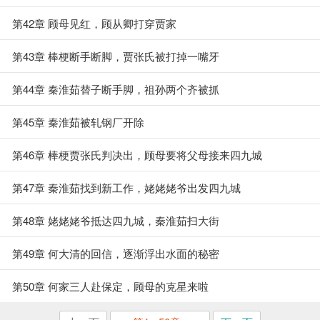
第42章 顾母见红，顾从卿打穿贾家
第43章 棒梗断手断脚，贾张氏被打掉一嘴牙
第44章 秦淮茹替子断手脚，祖孙两个齐被抓
第45章 秦淮茹被轧钢厂开除
第46章 棒梗贾张氏判决出，顾母要将父母接来四九城
第47章 秦淮茹找到新工作，姥姥姥爷出发四九城
第48章 姥姥姥爷抵达四九城，秦淮茹扫大街
第49章 何大清的回信，逐渐浮出水面的秘密
第50章 何家三人赴保定，顾母的克星来啦