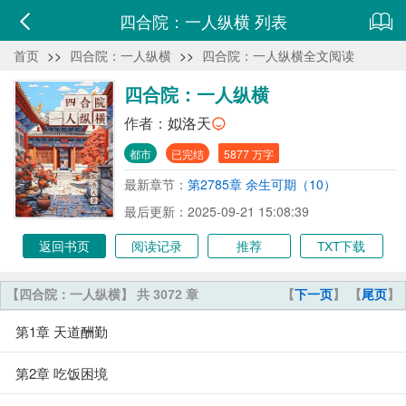
四合院：一人纵横 列表
首页
>>
四合院：一人纵横
>>
四合院：一人纵横全文阅读
四合院：一人纵横
作者：
姒洛天
都市
已完结
5877 万字
最新章节：
第2785章 余生可期（10）
最后更新：2025-09-21 15:08:39
返回书页
阅读记录
推荐
TXT下载
【四合院：一人纵横】 共 3072 章
【
下一页
】 【
尾页
】
第1章 天道酬勤
第2章 吃饭困境