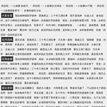
-
-
-
四合院：一人纵横 姒洛天
四合院：一人纵横全文阅读
四合院：一人纵横txt下载
四合院：
-
一人纵横最新章节
好看的都市小说
大家在看
我在精神病院学斩神
西南风云：三十年江湖往事
我不是戏神
仕途人生
参加恋
综，这个小鲜肉过分接地气
重返84：从收破烂开始致富
权欲：从乡镇到省委大院
官道：从殡仪
馆平步青云
从前有座镇妖关
官家天下
年代1960：穿越南锣鼓巷，
一步青云
诸神愚戏
夜夜
生香
重返1987
重生96：权力之巅
校花学姐从无绯闻，直到我上大学
乡村偷香神医
官婿
四
合院一品良民赵大海
站内强推
霸天武魂
西南风云：三十年江湖往事
万古第一废材
诡秘之主
烟雨楼
灵墟，剑
棺，瞎剑客
长夜余火
老祖别苟了，宇宙要没了
全职法师
带着战略仓库回大唐
大奉打更
人
仕途人生
攻略那个渣攻[快穿]
极恶仙人传
我真没想重生啊
重生之将门毒后
万古神
帝
傻柱搬家之老邻居的噩梦
校花学姐从无绯闻，直到我上大学
开局建立青衣楼，幕后我为尊
经典收藏
我在精神病院学斩神
权欲：从乡镇到省委大院
重返84：从收破烂开始致富
官场：
分手后，我转身考上省组部
穿越四合院之开局落户四合院
娱乐：国内大花小花全拿下
官道：从
殡仪馆平步青云
西南风云：三十年江湖往事
院士重生：回到1975当知青
官家天下
透视仙王在
都市
年代1960：穿越南锣鼓巷，
四合院：咸鱼的美好生活
重生：我爸是煤老板
娱乐：我怎么
就上恋综了
参加恋综，这个小鲜肉过分接地气
我有神级收益系统
权力巅峰：从基层公务员开
始
赌石之财色无双
重生都市修真
最近更新
重生之娱乐圈教父
我的大小魔女
大明星爱上我
孽徒你无敌了，下山找你七个师姐
去吧
快穿：短命炮灰不死了
美女总裁，请上车
五十年代：带着随身空间进城奔小康
甩我是
吧？那就捡个校花回家当老婆
悔婚？反手娶了资本家大小姐！
八零赶海：鱼虾成山，九个女儿吃
香喝辣
重生在好莱坞
权力巅峰：从省府秘书开始
重回1982：从小舢板到远洋巨轮
开局穷光