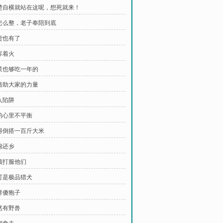
我楚自横就站在这呢，想死就来！
想怎么整，老子奉陪到底
年货也有了
库着火
种菜也够吃一年的
要借助大家的力量
入陷阱
谁的心里不平衡
还得倒搭一百斤大米
锦还乡
必须打服他们
那可是极品猎犬
一群傻狍子
居然有野兽