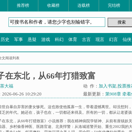
推荐榜
收藏榜
连载榜
完结榜
历史
军事
悬疑
游戏
科幻
体育
古言
现言
幻言
仙侠
富全文阅读列表
子在东北，从66年打猎致富
茶大福
动 作：
加入书架
,
投票推
26-06-26 10:29:20
最新更新：
第908章 牵
前世自暴自弃害的妻女惨死。这也致使他孤寡一生，带着遗憾离世。却没想到，
匮乏的年代。她还在，孩子也在，一切都还来得及。所有的一切，都从让老婆孩子
子在东北，从66年打猎致富》小说推荐：
我在精神病院学斩神
、
从前有座镇妖
凶器
、
乡村偷香神医
、
医路官途
、
北美悍警：从洛城巡警开始
、
重生2002我的