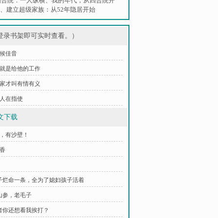
四合院：一人纵横
、
我的年代，从四合院开
、
建立超级家族：从52年隐居开始
登录书架即可实时查看。）
静候佳音
 这就是给他的工作
 人家才叫有情有义
有人在指使
文下载
玛，有沙壁！
子香
老子烂命一条，全为了媳妇孩子活着
老山参，老毛子
或者你还想看我挨打？