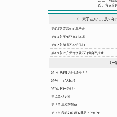
之王
、
四合
始
、
青云官
《一家子在东北，从66
第908章 牵着他的鼻子走
第905章 图纸还有副本吗
第902章 就是不卖给你们
第899章 吃几天饱饭就不知道自己姓啥
《一
第1章 说得比唱得还好听！
第4章 一张大团结
第7章 这还是他吗
第10章 供销社
第13章 幸福很简单
第16章 我媳妇值得这世界上所有的好