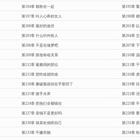
第194章 都拴在一起
第195章 
第197章 叫人心疼的女人
第198章 
第200章 最好的途径
第201章
第203章 什么叫外姓人
第204章
第206章 不是在做梦吧
第207章 
第209章 跟他有啥关系
第210章 
第212章 最脆弱的部位
第213章 
第215章 想吃啥就吃啥
第216章 
第218章 撕破脸就别在乎那些了
第219章 
第221章 接手水库
第222章 
第224章 把他们全都镇住
第225章
第227章 卖钱不是更好吗
第228章 
第230章 就喜欢他哄自己
第231章 
第233章 不嫌弃她
第234章