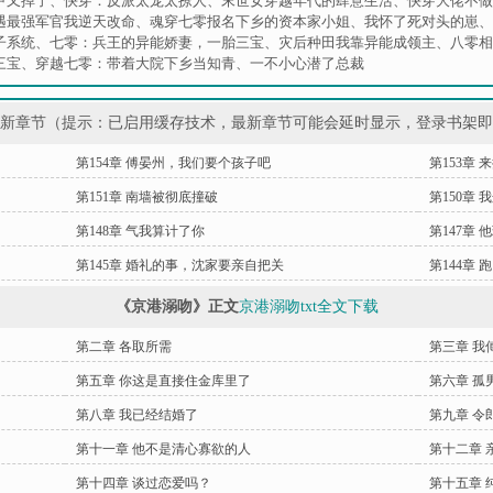
甲又掉了
、
快穿：反派太宠太撩人
、
末世女穿越年代的肆意生活
、
快穿大佬不做
遇最强军官我逆天改命
、
魂穿七零报名下乡的资本家小姐
、
我怀了死对头的崽
、
子系统
、
七零：兵王的异能娇妻，一胎三宝
、
灾后种田我靠异能成领主
、
八零相
三宝
、
穿越七零：带着大院下乡当知青
、
一不小心潜了总裁
最新章节（提示：已启用缓存技术，最新章节可能会延时显示，登录书架
第154章 傅晏州，我们要个孩子吧
第153章 
第151章 南墙被彻底撞破
第150章
第148章 气我算计了你
第147章
第145章 婚礼的事，沈家要亲自把关
第144章
《京港溺吻》正文
京港溺吻txt全文下载
第二章 各取所需
第三章 我
第五章 你这是直接住金库里了
第六章 孤
第八章 我已经结婚了
第九章 令
第十一章 他不是清心寡欲的人
第十二章 
第十四章 谈过恋爱吗？
第十五章 