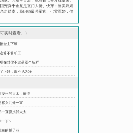
炮灰
、
闪婚军官后，炮灰在七零开挂逆袭
、
团宠真千金竟是玄门大佬
、
快穿：当美媚娇
亲走错桌，我闪婚最强军官
、
七零军婚，俏
即可实时查看。）
来接金主下班
 我这算不算旷工
 他现在对你不过是图个新鲜
 跑了正好，眼不见为净
傅晏州的太太，值得
男寡女共处一室
郎一直骚扰我太太
亲一下？
纯白的栀子花