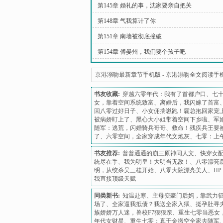
第145章 婚礼的事，沈家要亲自把关
第148章 气我算计了你
第151章 南墙被彻底撞破
第154章 傅晏州，我们要个孩子吧
京港溺吻最新章节手机版
-
京港溺吻全文阅读手
书友收藏:
穿越六零年代：我有了首都户口
、
七
女，靠着空间系统致富
、
离婚后，我闪嫁了首富
回八零过好日子
、
小女佣揣崽跑！霸总抱回家宠
被病娇盯上了
、
黑心大小姐带着空间下乡啦
、
军
随军：逃荒，闪婚骑兵哥哥
、
救命！残疾兵王要
了
、
六零空间，全家穿成年代文炮灰
、
七零：上
书友推荐:
普普通通的崩三原神同人文
、
快穿女
统尽在手
、
我为明皇！大明当无敌！
、
八零漂亮
明，从绞杀吴三桂开始
、
八零大院漂亮美人
、
H
我直接顶级天赋
同类新书:
知温赴寒
、
主母变豪门后妈，靠武力
场了
、
全家逼我抵债？我送全家入狱
、
挺孕肚寻
族娇娇万人迷，兽校F7狠狠亲
、
重生七零当恶女
年代女财星
、
重生七零：真千金搬空全家去随军