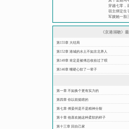
真千金她马
穿越七零，
宿主绑定生
军嫂她一胎
《京港溺吻》
第155章 大结局
第152章 港城的水土不如京北养人
第149章 肯定是被傅总收拾过了呗
第146章 嘴硬心软了一辈子
第一章 不如换个更有实力的
第四章 你以前挺瞎的
第七章 傅晏州是不是精神分裂
第十章 他喜欢她这种柔软的样子
第十三章 回自己家