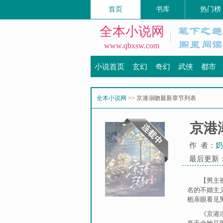
首页
书库
热门榜
全本小说网
www.qbxsw.com
小说首页
玄幻
奇幻
武侠
都市
全本小说网
>> 京港溺吻最新章节列表
京港
作 者：
奶
最后更新：20
【男主
名的不婚主
栀亲眼看见
《京港