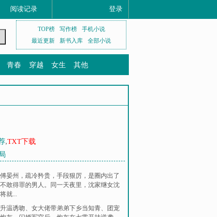
阅读记录
登录
TOP榜
写作榜
手机小说
最近更新
新书入库
全部小说
青春
穿越
女生
其他
荐
,
TXT下载
结局
傅晏州，疏冷矜贵，手段狠厉，是圈内出了
不敢得罪的男人。同一天夜里，沈家继女沈
...
升温诱吻
、
女大佬带弟弟下乡当知青
、
团宠