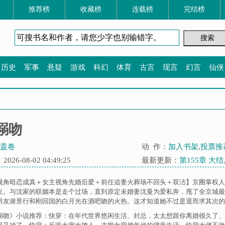
推荐榜
收藏榜
连载榜
完结榜
历史
军事
悬疑
游戏
科幻
体育
古言
现言
幻言
仙侠
溺吻
盖卷
动 作：
加入书架
,
投票推
26-08-02 04:49:25
最新更新：
第155章 大
视角暗恋成真＋女主视角先婚后爱＋前任追妻火葬场不回头＋双洁】京圈掌权人
义。与沈家的联姻本是走个过场，直到原定未婚妻沈曼为爱私奔，甩了全京城最
男友谢景行和刚回国的白月光在酒吧吻的火热。这才知道她不过是退而求其次的将就
溺吻》小说推荐：
快穿：在年代世界悠闲生活
、
封总，太太想跟你离婚很久了
、