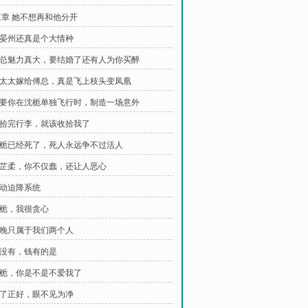
章 她不想再和他分开
 傅晏州还真是个大情种
 傅总魅力真大，要结婚了还有人为你买醉
 傅太太嫁给傅总，真是飞上枝头变凤凰
 我要你在沈栀单独飞行时，制造一场意外
 收拾完行李，就该收拾我了
 沈栀已经死了，死人永远争不过活人
 姜芷柔，你不仅蠢，还让人恶心
启动迫降系统
 栀栀，我很贪心
 今晚只属于我们两个人
 病没有，钱有的是
 栀栀，你是不是不爱我了
 跑了正好，眼不见为净