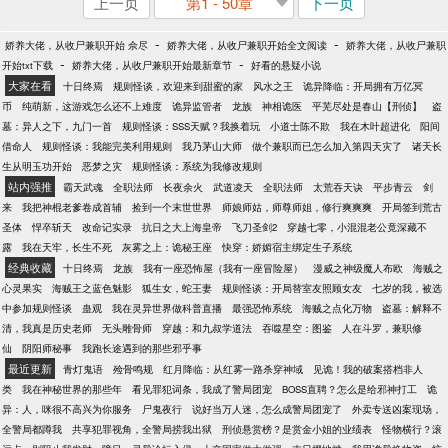
上一页
第1 - 50章
下一页
-
-
娇养大佬，从收尸兼职开始 佘尽
娇养大佬，从收尸兼职开始全文阅读
娇养大佬，从收尸兼职
-
-
开始txt下载
娇养大佬，从收尸兼职开始最新章节
好看的悬疑小说
大家在看
十日终焉
规则怪谈，欢迎来到甜蜜的家
风水之王
诡异降临：开局拥有万亿冥
币
纯萌新，这游戏怎么还不上难度
诡异监管者
龙族
神相诡医
平芜尽处是春山【刑侦】
盗
墓：异人之下，九门一首
规则怪谈：SSS天赋？我换着玩
小道士陈不欺
我在木叶超进化
阳间
借命人
规则怪谈：我能完美利用规则
我乃茅山大师
做个兼职而已怎么加入第四天灾了
诸天长
生从明玉功开始
恶梦之灾
规则怪谈：系统为我修改规则
站内强推
霸天武魂
全职法师
长夜余火
武道凌天
全职法师
太荒吞天诀
平步青云
剑
来
我把神棍老爹卷成首辅
捡到一个末世世界
师娘师姑，师尊师姐，修行爽爽爽
开局签到荒古
圣体
悍卒斩天
改命记实录
抗日之大上海皇帝
飞刀圣剑2
穿越七零，小混混老公竟深藏不
露
我在天牢，长生不死
灰雾之上：诡秘王座
快穿：娇媚宿主绑定生子系统
经典收藏
十日终焉
龙族
我有一座恐怖屋（我有一座冒险屋）
漫威之神级魔人布欧
海贼之
心灵果实
海贼王之蓝色魅影
狐生女，蛇王妻
规则怪谈：开局替室友照顾女友
七岁的我，被选
中参加规则怪谈
蛊观
我在灵异世界做科普直播
最强恐怖系统
海贼之点化万物
盗墓：解释不
清，我真是历史老师
无头雕骨师
穿越：和九叔学道法
吞噬星空：图鉴
人在斗罗，兼职修
仙
阴阳师秘事
我跑长途遇到的那些邪乎事
最近更新
青灯鬼语
殓骨鸣规
红月降临：从红雾一路杀穿神域
见诡！我的破案搭档非人
类
我在神秘世界的那些年
看见罪犯词条，我成了警局团宠
BOSS直聘？怎么是给邪神打工
诡
异：人，咪很不高兴为你服务
尸鬼夜行
说好当万人迷，怎么成警局团宠了
外卖专送凶案现场，
全警局都蹲我
共享犯罪视角，全警局捞我出狱
刑侦悬赏榜？是赏金小姐的业绩表
怪物横行？滚