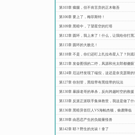
第103章 瘸腿，但不肯言弃的正木敬吾
第106章 要上了，梅菲斯特！
第109章 黑暗中，了望星空的灯塔
第112章 圆环，我上来了！什么，让我给你打
能
第115章 圆环的大败北！
第118章 不是，你们还盯上扎拉布星人了？到
啊
第121章 发奋图强的二纾，凤源和光太郎都傻眼
第124章 厄运纾发现了端倪，这还是奈克瑟斯
第127章 你别管，黑纽带有黑纽带的玩法
第130章 暴躁老哥的单杀，反向跨越时空的救援
第133章 反派正派联手集体救世，我这是做了
第136章 黑暗异首巨人VS海帕杰顿，偷袭降临
第139章 由思恋产生的负能量怪兽
第142章 耶？野生的光诶！拿了