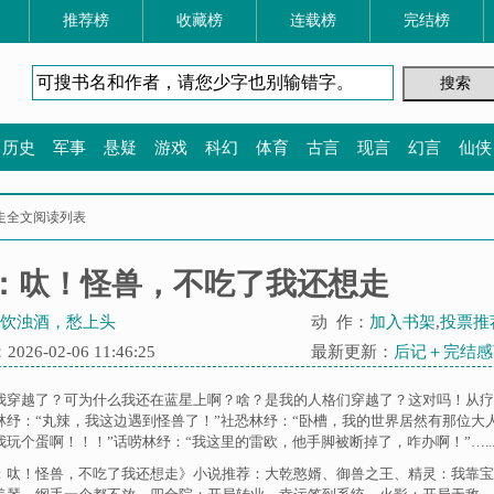
推荐榜
收藏榜
连载榜
完结榜
历史
军事
悬疑
游戏
科幻
体育
古言
现言
幻言
仙侠
走全文阅读列表
：呔！怪兽，不吃了我还想走
饮浊酒，愁上头
动 作：
加入书架
,
投票推
26-02-06 11:46:25
最新更新：
后记＋完结感
我穿越了？可为什么我还在蓝星上啊？啥？是我的人格们穿越了？这对吗！从疗
林纾：“丸辣，我这边遇到怪兽了！”社恐林纾：“卧槽，我的世界居然有那位大
玩个蛋啊！！！”话唠林纾：“我这里的雷欧，他手脚被断掉了，咋办啊！”…..
：呔！怪兽，不吃了我还想走》小说推荐：
大乾憨婿
、
御兽之王
、
精灵：我靠宝