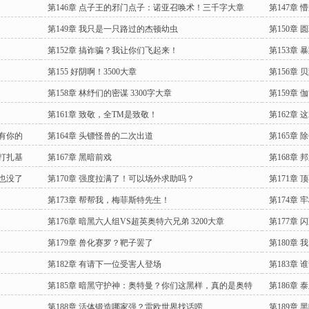
第146章 点子王的邪门点子：诺亚召唤术！三千字大章
第147章
第149章 我只是一只路过的杰顿幼虫
第150章
第152章 搞诈骗？我让你们飞起来！
第153章
第155 好阴啊！3500大章
第156章 
第158章 林纾们的密谋 3300字大章
第159章
第161章 致敬，全TM是致敬！
第162章 
真有你的
第164章 头镖怪兽的二次出道
第165章
要打扎基
第167章 黑暗前戏
第168章
，也没了
第170章 强度拉满了！可以场外求助吗？
第171章
第173章 帮帮我，梅菲斯特先生！
第174章
第176章 暗黑六人组VS超英奥特六兄弟 3200大章
第177章
第179章 兽化赛罗？靶子罢了
第180章
第182章 有请下一位受害人登场
第183章
第185章 暗黑守护神：奥特曼？你们这黑样，真的是奥特
第186章
曼？
第188章 活体锻造哪家强？雷欧世界找话唠
第189章