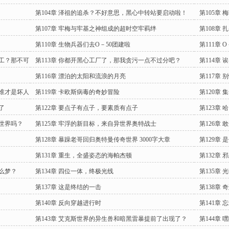
第104章 泽祖的追杀？不好意思，黑心中转站要启动啦！
第105章
第107章 牢梅与牢基之神组成的超时空牢羁绊
第108章
第110章 生物兵器们去O－50团建啦
第111章
黑工？那不可
第113章 你都开黑心工厂了，那我贪污一点不过分吧？
第114章
第116章 漂泊的太阳和流浪的月亮
第117章
底谁才是坏人
第119章 卡欧斯病毒的奇妙冒险
第120章
呢？
了
第122章 要点子有点子，要素质有点子
第123章
的世界吗？
第125章 牢浮的新目标，来自异世界奥特战士
第126章
第128章 暴躁老哥回归奥特曼传奇世界 3000字大章
第129章
第131章 重生，全盛姿态的海帕杰顿
第132章
什么梦？
第134章 四位一体，终极光线
第135章 
第137章 这是终结的一击
第138章
第140章 反向穿越进行时
第141章
第143章 艾克斯世界的异生兽和暗黑雷暴提前了出现了？
第144章