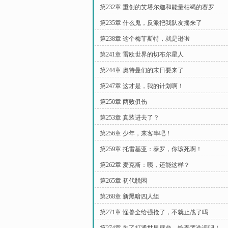
第232章 重创的艾塔尔迦和能量枯竭的赛罗
第235章 什么鬼，反派把我队友摇来了
第238章 这个梅菲斯特，就是逊啦
第241章 雷欧世界的切布尔星人
第244章 奥特曼们的末日要来了
第247章 这才是，我的计划啊！
第250章 两败俱伤
第253章 真装进去了？
第256章 少年，来客串吧！
第259章 托雷基亚：泰罗，你该死啊！
第262章 麦克斯：咦，还能这样？
第265章 初代脱困
第268章 新黑暗四人组
第271章 怪兽全给强抢了，不就止战了吗