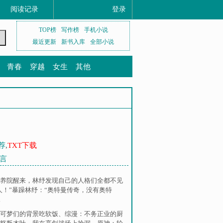
阅读记录
登录
TOP榜
写作榜
手机小说
最近更新
新书入库
全部小说
青春
穿越
女生
其他
荐
,
TXT下载
言
养院醒来，林纾发现自己的人格们全都不见
人！”暴躁林纾：“奥特曼传奇，没有奥特
.
可梦们的背景吃软饭
、
综漫：不务正业的厨