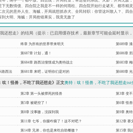
美琴，纲手一个都不放
、
四合院：开局转业，幸运签到系统
、
火影：开局无敌，
惹下无数情债
、
四合院之我是不一样的何雨柱
、
四合院开始行走诸天
、
都市精灵
二次元的意外人生
、
海贼，开局就想抓赤犬
、
全民转职：你管这叫散人？
、
四合
库到大明
、
海贼：开局抢错果实，我竟无敌了
了我还想走》的结局（提示：已启用缓存技术，最新章节可能会延时显示
终章 为所有的世界带来明天
第689章
第687章 计划，通！
第686章
第684章 路西法憧憬成为奥特战士
第683章
S路西法
第681章 来吧，证明你们是对的
第680章
：呔！怪兽，不吃了我还想走》正文
奥特：呔！怪兽，不吃了我还想走txt
第2章 第一头被撑死的怪兽
第3章 变
第5章 被硬控了！
第6章 怪
第8章 没事嗷，没踩到我
第9章 奥
第11章 七爷，你腿咋瘸了！这不对吧？
第12章 
第14章 兄弟，你也是来吃自助餐嗷？
第15章 