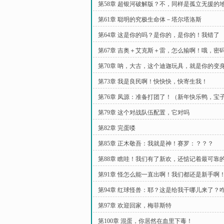
第58章 超银河破解版？不，同样是孤立无援的
第61章 聪明的究极生命体－塔尔塔洛斯
第64章 这是你的吗？是你的，是你的！我错了
第67章 吉奥＋艾克斯＋雷，怎么输啊！哦，密
的是吧
第70章 呐，大古，这个迪迦玩具，就是你的变
第73章 我是良民啊！快快快，快寄生我！
第76章 凤源：准备打团了！（新年快乐鸭，宝
第79章 这个对战队伍配置，它对吗
第82章 完蛋喽
第85章 正木敬吾：我就是神！赛罗：？？？
第88章 瞧哇！我们有了新欢，还惦记着最可靠
第91章 怪怎么能一直出啊！我们都还是新手啊
第94章 红球怪兽：耶？这是给我干哪儿来了？
兽
第97章 欢迎回家，梅菲斯特
第100章 混蛋，你居然在血里下毒！