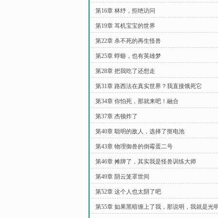
第16章 林纾，拒绝访问
第19章 耳机宝宝的世界
第22章 杀不死的再生怪兽
第25章 蜉蝣，也有英雄梦
第28章 把我吃了还想走
第31章 路西法在真实世界？我直接饿死它
第34章 你怕死，那就来吧！融合
第37章 杰顿炸了
第40章 聪明的敌人，选择了抠电池
第43章 物理御兽的倒霉蛋二号
第46章 摊牌了，其实我是怪兽训练大师
第49章 阴云笼罩世间
第52章 这个人也太阴了吧
第55章 如果黑暗缠上了我，那说明，我就是光