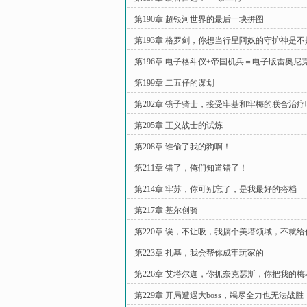
第190章 超银河世界的最后一块拼图
第193章 格罗剑，你想当行星阿奴的守护神是不
第196章 电子格斗仪+帝国机兵＝电子版雷奥尼
第199章 二五仔的谋划
第202章 镜子骑士，接受牢基和牢梅的联合治疗
第205章 正义战士的试炼
第208章 谁偷了我的狗啊！
第211章 错了，俺们知道错了！
第214章 牢苏，你可别忘了，是我最好的搭档
第217章 基尔创骑
第220章 诶，不让吸，我搞个美塔领域，不就
吗？
第223章 扎基，我会帮你成牢玩家的
第226章 艾塔尔迦，你抓奈克瑟斯，你把我的
了？
第229章 开局遭遇大boss，竭尽全力也无法战胜