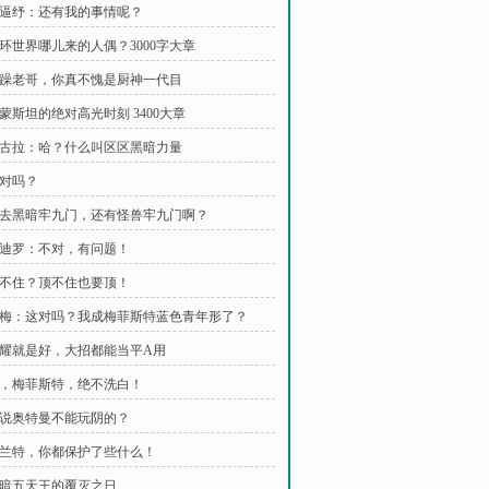
 懵逼纾：还有我的事情呢？
 圆环世界哪儿来的人偶？3000字大章
 暴躁老哥，你真不愧是厨神一代目
贝蒙斯坦的绝对高光时刻 3400大章
 伽古拉：哈？什么叫区区黑暗力量
这对吗？
 除去黑暗牢九门，还有怪兽牢九门啊？
 邦迪罗：不对，有问题！
 顶不住？顶不住也要顶！
 牢梅：这对吗？我成梅菲斯特蓝色青年形了？
 闪耀就是好，大招都能当平A用
 我，梅菲斯特，绝不洗白！
 谁说奥特曼不能玩阴的？
 泰兰特，你都保护了些什么！
 黑暗五天王的覆灭之日