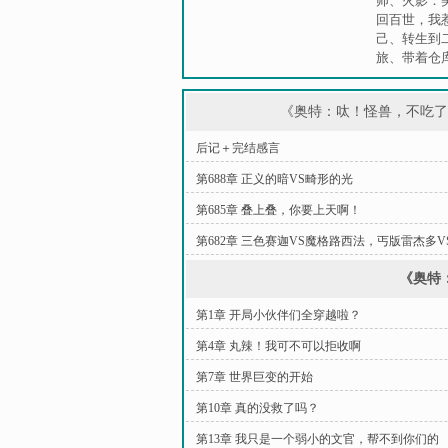
师
、
火影：
回百世，我
己
、
转生到
旅
、
带着仓
《奥特：呔！怪兽，不吃
后记＋完结感言
第688章 正义的暗VS畸形的光
第685章 叠上叠，你要上天啊！
第682章 三色赛迦VS魔格路西法，丐版雷杰多V
《奥特
第1章 开局小伙伴们全穿越啦？
第4章 丸辣！我可不可以拒收啊
第7章 世界巨变的开始
第10章 真的没救了吗？
第13章 我只是一个弱小的文官，帮不到你们的