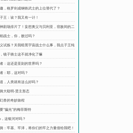
 谢邀，格罗剑成钢铁武士的上位替代了？
 点子王：诶？我又有一计！
 厨神剧场排片了！妄想奥父与贝利亚，宿敌间的二
 火焰战士，你，败过吗？
 正义试炼？关我暗黑宇宙战士什么事，我点子王纯
 瞧，镜子骑士这不就净化了嘛
 贤者：这还是亚刻的世界吗？
 贤者：耶，这对吗？
 难道，人类就有这么好吗？
 创骑大聪明-贤主形态
 梦幻兽的奇妙旅程
想要“骗光”的梅菲斯特
bro，这银河对吗？
 创骑：牢基、牢泽，将你们的牢之力量借给我吧！