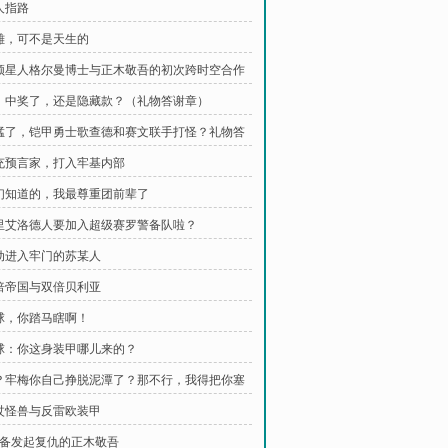
人指路
英雄，可不是天生的
梵顿星人格尔曼博士与正木敬吾的初次跨时空合作
哟，中奖了，还是隐藏款？（礼物答谢章）
起猛了，铠甲勇士歌查德和赛文联手打怪？礼物答
冒充预言家，打入牢基内部
你们知道的，我最尊重团前辈了
基里艾洛德人要加入超级赛罗警备队啦？
主动进入牢门的苏某人
双倍帝国与双倍贝利亚
红球，你踏马瞎啊！
红球：你这身装甲哪儿来的？
咦？牢梅你自己挣脱泥潭了？那不行，我得把你塞
拐杖怪兽与反雷欧装甲
 准备发起复仇的正木敬吾