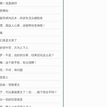
 滚啊！混蛋林纾
土匪啊你
 技能导师沟吕木，特训专员头镖怪兽
 嘿嘿，我这人心善，还能帮你变身呢！
分离
 我们真是太笨了
 吃的苦中苦，方为人下人
 泰罗：不是，说好的分家，结果还玩这么花？
 捞梅：这个新手怪，有点强啊！
 牢托：不对，有问题
外卖星人
 新目标：营救赛文
 终于，可以暴揍赛文了！但……能下得去手吗？
 明白一切的托雷基亚