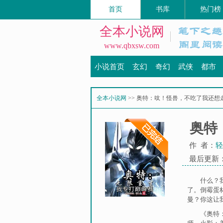
首页
书库
热门榜
全本小说网
www.qbxsw.com
小说首页
玄幻
奇幻
武侠
都市
全本小说网
>> 奥特：呔！怪兽，不吃了我还想
奥特
作 者：
轻
最后更新：20
什么？
了。倒霉蛋
曼？你这让我
《奥特