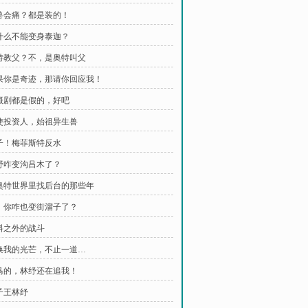
怪兽会痛？都是装的！
凭什么不能变身泰迦？
奥特教父？不，是奥特叫父
如果你是奇迹，那请你回应我！
特摄剧都是假的，好吧
天使投资人，始祖异生兽
疯子！梅菲斯特反水
熊野咋变沟吕木了？
在奥特世界里找后台的那些年
雷，你咋也变街溜子了？
预料之外的战斗
呼唤我的光芒，不止一道…
踏马的，林纾还在追我！
点子王林纾