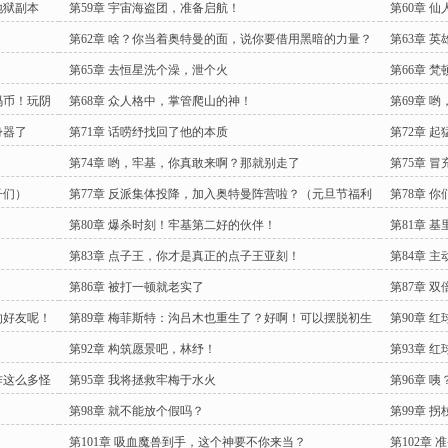
地狱副本
第59章 宇宙海盗团，准备启航！
第60章 仙
第62章 啥？你当着奥特曼的面，说你要借用黑暗的力量？
第63章 
第65章 去恒星洗个澡，泄个火
第66章 
码币！玩阴
第68章 众人格中，掌管爬山的神！
第69章 
身器了
第71章 话唠纾找回了他的本质
第72章 
谢章
第74章 哟，牢基，你真敢来啊？那就别走了
第75章 
子们）
第77章 反派集体投降，加入奥特曼阵营啦？（元旦节福利
第78章 
章）
第80章 爆杀时刻！牢基第二好的伙伴！
第81章 
第83章 点子王，你才是真正的点子王亚刻！
第84章 
第86章 被打一顿就老实了
第87章 
的好友呢！
第89章 梅菲斯特：沟吕木也重生了？好啊！可以摆脱初生
第90章 
了
！
第92章 构筑愿景吧，林纾！
第93章 
咋这么多怪
第95章 我将拯救牢梅于水火
第96章 
回去
第98章 就不能放个假吗？
第99章 
第101章 吸血魔兽到手，这个神要不你来当？
第102章