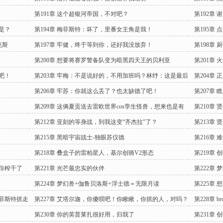
第191章 这个超银河帝国，不对吧？
第192章
是？
第194章 梅菲斯特：坏了，里番女主角是我！
第195章
克斯
第197章 牢健，终于等到你，还好我没放弃！
第198章
番战
第200章 想要将赛罗警备队变为暗黑四天王的贝利亚
第201章
吧！
第203章 牢梅：不是说好的，不用加班吗？林纾：这是最后
第204章
一次了
坏胚
第206章 牢苏：你就这么丢了？也太缺德了吧！
第207章
第209章 这俩夏贡送去雷欧世界cos孪生怪兽，想来也是有
第210章
趣
第212章 亚刻的等身战，到我这变“齐杰拉”了？
第213章
第215章 黑暗宇宙战士-独眼苏仪德
第216章
第218章 叠盒子的雷柏星人，基尔创骑V2形态
第219章
给你榨干了
第221章 光芒最忠实的伙伴
第222章
第224章 梦幻兽+伽鲁贝洛斯+浮士德＝无限月读
第225章 
梅菲斯特抓走
第227章 艾塔尔迦，你傻呗吧！你瞅瞅，你抓的人，对吗？
第228章 
第230章 你的英普莱扎很好用，归我了
第231章