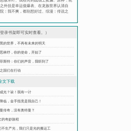
怒叛木叶
、
我在亮剑战场上捡漏
、
原神：轮
之外挂是幸运值爆表
、
在龙族世界认清自
院：我不爽，都别想好过
、
综漫：传说之
，登录书架即可实时查看。）
 漆黑的世界，不再有未来的明天
 邪恶林纾，你的使命，开始了
 梅菲斯特：你们的声音，我听到了
 光之国们在行动
全文下载
不成光？诶！我有一计
兽降临，金手指竟是我自己！
特曼传奇，没有奥特曼？
赛文的奇妙旅程
我们不生产光，我们只是光的搬运工