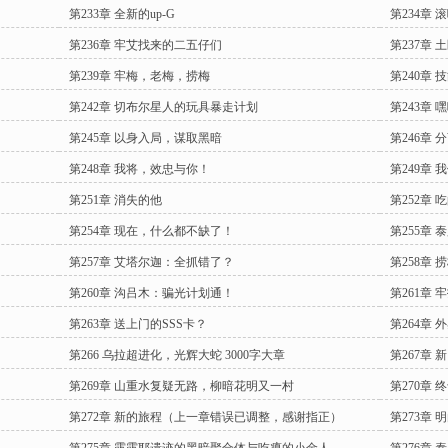
第233章 全新的up-G
第234章
第236章 牢艾找来的二五仔们
第237章 
第239章 牢梅，老梅，捞梅
第240章
第242章 切布尔星人的玩具暴走计划
第243章
第245章 以身入局，谋取黑暗
第246章 
第248章 我将，效忠与你！
第249章
第251章 消失的他
第252章
第254章 现在，什么都不缺了！
第255章
第257章 艾塔尔迦：全抓错了？
第258章
第260章 沟吕木：骗光计划通！
第261章
第263章 送上门的SSS卡？
第264章 
第266 乌拉超进化，光辉大蛇 3000字大章
第267章
第269章 山重水复疑无路，柳暗花明又一村
第270章
第272章 新的旅程（上一章错误已调整，感谢指正）
第273章