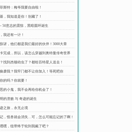
 梅菲斯特：梅爷我要自由啦！
 扎基，我知道是你！别藏了！
 O－50意志的震惊，黑暗圆环诞生
 诶，我还有一计！
 别惊讶，他们都是我们最好的伙伴！3000大章
 集卡完成，所以，该怎么穿越到奥特曼传奇世界
 哈？找到杰顿幼虫了？都给百特星人送去！
 敢偷袭我？我牢门都不让你加入！等死吧你
 是你的吗？你就要！
 邪恶的小鬼，我不会再给你机会了！
光明的溃败 与 奇迹的诞生
 奇迹之旅，永无止境
 忘记，怪兽就会消失…可，怎么可能忘记的了啊！
 嘿嘿嘿，纽带终于轮到我戴了吧？