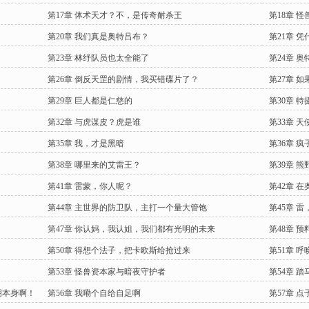
第17章 体术天才？不，是传奇耐杀王
第18章 
第20章 我们真是奥特吕布？
第21章 
第23章 林纾队员也太全能了
第24章 
第26章 倒反天罡的剧情，我买错碟片了？
第27章 
第29章 巨人都是仁慈的
第30章 
第32章 与虎谋皮？虎是谁
第33章 
第35章 我，才是黑暗
第36章 
第38章 哪里来的艾雷王？
第39章 
第41章 雷蒙，你人呢？
第42章 
第44章 主世界的防卫队，主打一个量大管饱
第45章 
第47章 你认妈，我认姐，我们都有光明的未来
第48章 
第50章 得想个法子，把卡欧斯给抢过来
第51章 
第53章 怪兽资本家与暗夜守护者
第54章 
明本身啊！
第56章 我嘞个自给自足啊
第57章 