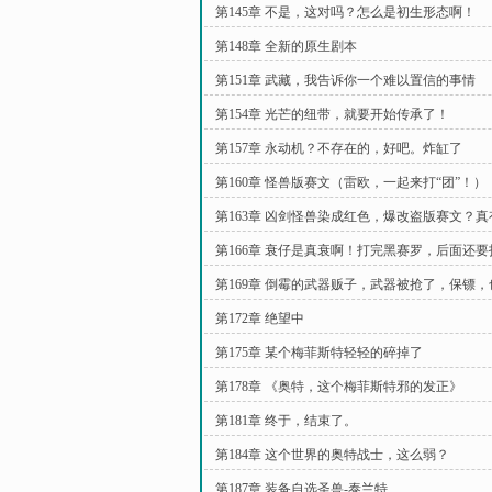
第145章 不是，这对吗？怎么是初生形态啊！
第148章 全新的原生剧本
第151章 武藏，我告诉你一个难以置信的事情
第154章 光芒的纽带，就要开始传承了！
第157章 永动机？不存在的，好吧。炸缸了
第160章 怪兽版赛文（雷欧，一起来打“团”！）
第163章 凶剑怪兽染成红色，爆改盗版赛文？
第166章 衰仔是真衰啊！打完黑赛罗，后面还
第169章 倒霉的武器贩子，武器被抢了，保镖
第172章 绝望中
第175章 某个梅菲斯特轻轻的碎掉了
第178章 《奥特，这个梅菲斯特邪的发正》
第181章 终于，结束了。
第184章 这个世界的奥特战士，这么弱？
第187章 装备自选圣兽-泰兰特