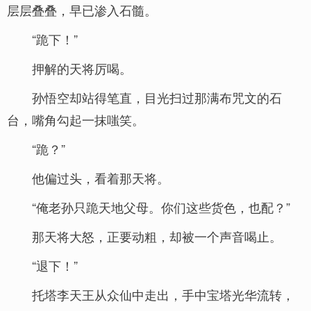
层层叠叠，早已渗入石髓。
“跪下！”
押解的天将厉喝。
孙悟空却站得笔直，目光扫过那满布咒文的石
台，嘴角勾起一抹嗤笑。
“跪？”
他偏过头，看着那天将。
“俺老孙只跪天地父母。你们这些货色，也配？”
那天将大怒，正要动粗，却被一个声音喝止。
“退下！”
托塔李天王从众仙中走出，手中宝塔光华流转，