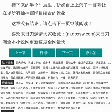
接下来的半个时辰里，斩妖台上上演了一幕幕让
在场所有仙神都瞠目结舌的景象。
这章没有结束，请点击下一页继续阅读！
喜欢末日刀渊请大家收藏：(m.qbxsw.com)末日刀
渊全本小说网更新速度全网最快。
上一章
目 录
下一页
存书签
站内强推
霸天武魂
灵墟，剑棺，瞎剑客
谍云重重
吞噬古帝
最强升级系统
武道霸主
从
笑傲开始，无限被动光环
吞神至尊
三国：从拯救家族开始风起陇西
仕途人生
足球：拒绝国
足，我入德国国家队
大明流匪
九剑杀神
重生96：权力之巅
开局女友就改嫁
四合院之秦淮茹
很旺夫
我反派跟班，开局强吻反派姐姐
长夜余火
神途
官家天下
经典收藏
蛊真人
从笑傲开始，无限被动光环
我在修仙界大器晚成
武侠卧底，从满级神功开
始无敌
武侠：人在武当，开局无双剑匣
综武：王语嫣拒婚，强娶李青萝
综武：我的左手能抓取
诸天万物
综武之我不是完颜康
综武反派：开局成功收录小龙女
人在客栈说书，盘点十大通天
路
从武侠到西游到洪荒
我在诸天万界朝九晚五
武侠：丫鬟黄蓉，七侠镇杀
综武：美女分天
赋，娶妻就变强
悟性逆天，人在武当，已成道祖！
散修成仙
药师的江湖
综武：词条掠夺，开
局冲师李莫愁
武侠：召唤李淳纲，朕已无敌天下
横推诸天从风云开始