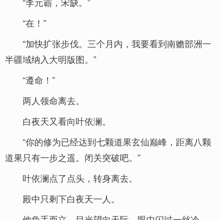
“李元霸，宋缺。”
“在！”
“加快扩张步伐。三个月内，我要看到南赡部洲一
半疆域纳入大明版图。”
“遵命！”
两人领命离去。
白夜天又看向叶依澜。
“你的修为已经达到七颗道果玄仙巅峰，距离八颗
道果只有一步之遥。闭关突破吧。”
叶依澜点了点头，转身离去。
殿中只剩下白夜天一人。
他负手而立，目光望向天际，眼中闪过一丝冷