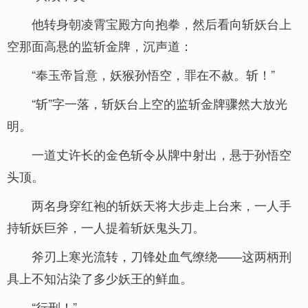
他转身朝凌霄宝殿方向抱拳，然后看向斩妖台上
空那面高悬的监斩金牌，沉声道：
“奉玉帝旨意，妖猴孙悟空，罪在不赦。斩！”
“斩”字一落，斩妖台上空的监斩金牌骤然大放光
明。
一道丈许长的金色斩令从牌中射出，悬于孙悟空
头顶。
两名身穿红袍的斩妖天将大步走上台来，一人手
持斩妖巨斧，一人提着斩妖鬼头刀。
斧刃上寒光流转，刀锋处血气缭绕——这两柄刑
具上不知沾染了多少妖王的鲜血。
“行刑！”