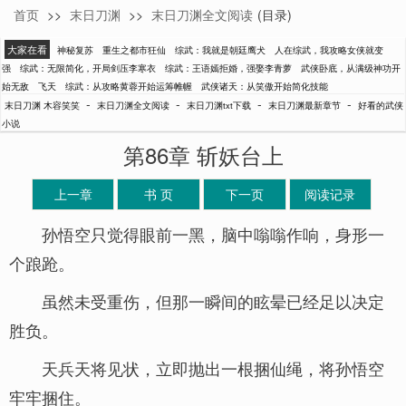
首页
>>
末日刀渊
>>
末日刀渊全文阅读
(目录)
木容笑笑
大家在看
神秘复苏
重生之都市狂仙
综武：我就是朝廷鹰犬
人在综武，我攻略女侠就变
强
综武：无限简化，开局剑压李寒衣
综武：王语嫣拒婚，强娶李青萝
武侠卧底，从满级神功开
始无敌
飞天
综武：从攻略黄蓉开始运筹帷幄
武侠诸天：从笑傲开始简化技能
-
-
-
-
末日刀渊 木容笑笑
末日刀渊全文阅读
末日刀渊txt下载
末日刀渊最新章节
好看的武侠
小说
第86章 斩妖台上
上一章
书 页
下一页
阅读记录
孙悟空只觉得眼前一黑，脑中嗡嗡作响，身形一
个踉跄。
虽然未受重伤，但那一瞬间的眩晕已经足以决定
胜负。
天兵天将见状，立即抛出一根捆仙绳，将孙悟空
牢牢捆住。