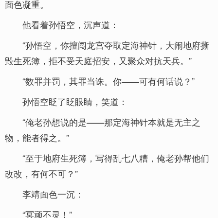
面色凝重。
他看着孙悟空，沉声道：
“孙悟空，你擅闯龙宫夺取定海神针，大闹地府撕
毁生死簿，拒不受天庭招安，又聚众对抗天兵。”
“数罪并罚，其罪当诛。你——可有何话说？”
孙悟空眨了眨眼睛，笑道：
“俺老孙想说的是——那定海神针本就是无主之
物，能者得之。”
“至于地府生死簿，写得乱七八糟，俺老孙帮他们
改改，有何不可？”
李靖面色一沉：
“冥顽不灵！”