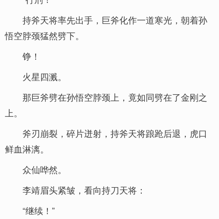
持斧天将率先出手，巨斧化作一道寒光，朝着孙
悟空脖颈猛然劈下。
铮！
火星四溅。
那巨斧劈在孙悟空脖颈上，竟如同劈在了金刚之
上。
斧刃崩裂，碎片迸射，持斧天将踉跄后退，虎口
鲜血淋漓。
众仙哗然。
李靖眉头紧皱，看向持刀天将：
“继续！”