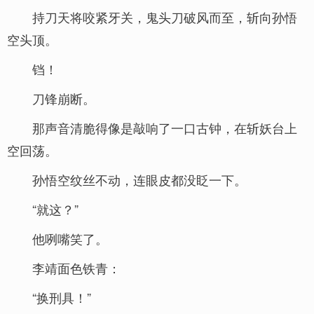
持刀天将咬紧牙关，鬼头刀破风而至，斩向孙悟
空头顶。
铛！
刀锋崩断。
那声音清脆得像是敲响了一口古钟，在斩妖台上
空回荡。
孙悟空纹丝不动，连眼皮都没眨一下。
“就这？”
他咧嘴笑了。
李靖面色铁青：
“换刑具！”