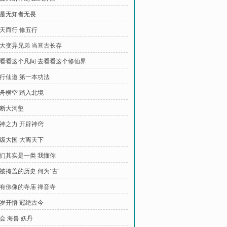
 真是无知者无畏
顺天而行 修五行
 三大变异兄弟 当亘古长存
 去看看这个凡间 去看看这个修仙界
五行仙道 第一本功法
巨舟横空 踏入北境
天断大沟壑
灭神之力 开辟神窍
超级大国 大离天下
 咱们其实是一类 我懂你
那被掩盖的历史 何为‘古’
 没有佛像的寺庙 禅音寺
一岁开悟 冠绝古今
商会 海兽 妖丹