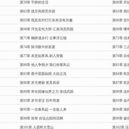
第59章 平静的生活
第60章 
第62章 揽尽风雨苦亦甜
第63章 
第65章 我其实对打打杀杀没有兴趣
第66章 贺
第68章 浮光玄牝大阵 汇泉涧灵药园
第69章 
第71章 幽静漫步行 尘事浮云烟
第72章 
第74章 陈浔眼中的富婆
第75章 
第77章 杀意如寒风 刺入骨髓
第78章 
第80章 他人争朝夕 我们坐看风云
第81章 
第83章 夜中星陨如雨 大凶之兆
第84章 
第86章 岁月磨砺 更具风采
第87章 
第89章 举全国修仙界之力 攻伐武国
第90章 
第92章 岁月变迁 百年而逝
第93章 
第95章 一念春风起 一念故人来
第96章 
第98章 前辈 你说点阳间话啊
第99章 
第101章 入晨晖大雪山
第102章