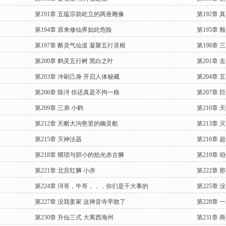
第191章 五蕴宗前屹立的两座雕像
第192章
第194章 原来修仙界如此危险
第195章 
第197章 断灵气仙道 凝聚五行灵根
第198章
第200章 鹤灵五行树 黑白之叶
第201章
第203章 冲刷己身 开启人体秘藏
第204章 
第206章 陈浔 你还真是不拘一格
第207章 
第209章 三弟 小鹤
第210章 
第212章 天断大沟壑里的幽灵船
第213章 
第215章 灭神法器
第216章 
第218章 猥琐与胆小的焰光赤古狮
第219章
第221章 北宫红狮 小赤
第222章 
第224章 浔哥，牛哥．．．你们是干大事的
第225章
第227章 没我姜家 这禅音寺早散了
第228章 
第230章 升仙三式 大离西海州
第231章 