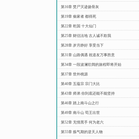
第16章 焚尸灭迹扬骨灰
第19章 偷家者 都得死
第22章 乾国 十大仙门
第25章 财侣法地 古人诚不欺我
第28章 岁月静好 享受当下
第31章 山路偶遇 祝道友万事胜意
第34章 一段波澜壮阔的旅程即将开始
第37章 世外桃源
第40章 五蕴宗 宗门大比
第43章 师弟 你到底还能不能坚持
第46章 踏上南斗山之行
第49章 南斗山 苟王出世
第52章 无情黑手 何为老六
第55章 炼气期的逆天人物