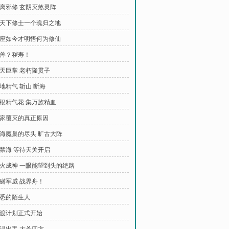
 大离邪修 玄阴灭煞灵阵
 给天下修士一个魂归之地
 本座如今才明悟何为修仙
秽兽？秽寿！
遮天巨掌 老朽隆贯子
天地精气 斩山 断海
 无根精气花 集万族精血
 姬家覆灭的真正原因
 禁海魔巢的尽头 旷古大阵
出禁海 等待天关开启
 香火成神 一眼能望到头的绝路
磅礴军威 战界舟！
熟悉的陌生人
 偷渡计划正式开始