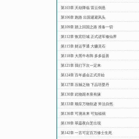
第103章 天劫降临 雷云倒悬
第106章 跑路 出国避避风头
第109章 踏上回国之路 准备一切
第112章 恢宏巨城 正式进军修仙界
第115章 财运亨通 大赚灵石
第118章 大黑牛布阵 多多益善
第121章 我们下次一定来
第124章 百年盛会正式开始
第127章 压轴之物 下品培婴丹
第130章 此物跟本座有缘
第133章 顺应万物轨迹 斧法自然
第136章 可测未来 可知福祸
第139章 翠蕊夜白芝出现
第142章 一言可定百万修士生死