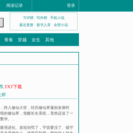
阅读记录
登录
TOP榜
写作榜
手机小说
最近更新
新书入库
全部小说
青春
穿越
女生
其他
荐
,
TXT下载
生烬
，跨入修仙大世，经历修仙界蓬勃发展时
垠的修仙界，觉醒长生系统，竟然还送了一
。...
最强进化
、
老祖别苟了，宇宙要没了
、
镇守