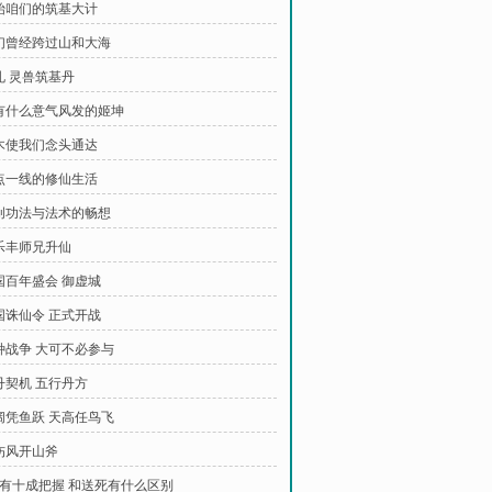
开始咱们的筑基大计
我们曾经跨过山和大海
礼 灵兽筑基丹
哪有什么意气风发的姬坤
伐木使我们念头通达
三点一线的修仙生活
自创功法与法术的畅想
送乐丰师兄升仙
乾国百年盛会 御虚城
乾国诛仙令 正式开战
这种战争 大可不必参与
金丹契机 五行丹方
海阔凭鱼跃 天高任鸟飞
破伤风开山斧
 没有十成把握 和送死有什么区别