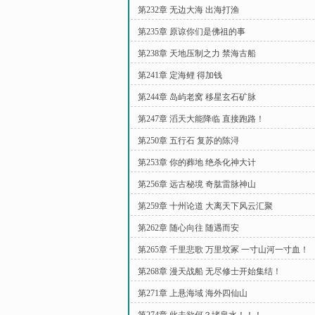
第232章 无边大海 出海打渔
第235章 原谅你们是佛祖的事
第238章 天地压制之力 禁海古船
第241章 定海鲤 得加钱
第244章 岛屿老窝 移星玄石矿脉
第247章 滔天大能降临 直接跑路！
第250章 五行石 复苏的陈浔
第253章 你的葬地 绝杀化神大计
第256章 远古秘境 奇肱雷脉神山
第259章 十州论道 大离天下风云汇聚
第262章 随心向往 随遇而安
第265章 千里悲歌 万里坟冢 一寸山河一寸血！
第268章 漫天战船 无尽修士开始集结！
第271章 上悬海域 海外四仙山