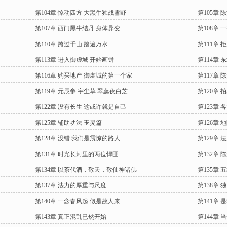
第104章 惊动四方 大黑牛独战雪野
第105章
第107章 西门黑牛结丹 身体异变
第108章 
第110章 跨过千山 踏遍万水
第111章
第113章 进入御虚城 开始画饼
第114章 
第116章 购买地产 御虚城的第一个家
第117章
第119章 元辰参 宇尘草 翠蕊夜白芝
第120章
第122章 没有长生 这或许就是自己
第123章
第125章 辅助功法 玉灵篇
第126章 
第128章 没错 我们是震惊的路人
第129章
第131章 时光长河里的两位悍匪
第132章
第134章 以茶代酒，敬天，敬仙神诸佛
第135章 
第137章 法力的厚重与尺度
第138章
第140章 一念春风起 似是故人来
第141章 
第143章 真正混乱已然开始
第144章