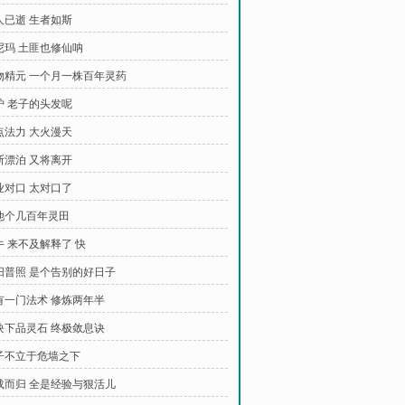
斯人已逝 生者如斯
我尼玛 土匪也修仙呐
万物精元 一个月一株百年灵药
炸炉 老子的头发呢
加点法力 大火漫天
不断漂泊 又将离开
专业对口 太对口了
种他个几百年灵田
牛 来不及解释了 快
艳阳普照 是个告别的好日子
我有一门法术 修炼两年半
五块下品灵石 终极敛息诀
君子不立于危墙之下
满载而归 全是经验与狠活儿