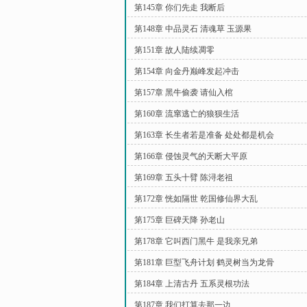
第145章 你们先走 我断后
第148章 中品灵石 清魂草 玉源果
第151章 故人陆续凋零
第154章 向金丹巅峰发起冲击
第157章 黑牛偷袭 请仙入棺
第160章 流窜逃亡的狼狈生活
第163章 长生者若是准备 处处都是机会
第166章 侵蚀灵气的天断大平原
第169章 五头十臂 陈浔老祖
第172章 恍如隔世 乾国修仙界大乱
第175章 巨碑天降 孙老山
第178章 它叫西门黑牛 是我亲兄弟
第181章 巨型飞舟计划 鹤灵树当为龙骨
第184章 上清古丹 五系灵根功法
第187章 我们打算去那一边