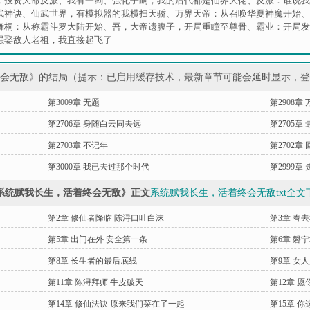
，投资天命反派
、
我有一剑
、
强化子嗣，我的后代都是仙界大佬
、
反派：谁说我
武神诀
、
仙武世界，有模拟器的我横扫天骄
、
万界天帝：从召唤华夏神魔开始
、
舞桐：从称霸斗罗大陆开始
、
吾，大帝遗腹子，开局重瞳至尊骨
、
霸业：开局发
强娶敌人老祖，我直接起飞了
终会无敌》的结局（提示：已启用缓存技术，最新章节可能会延时显示，
第3009章 无题
第2908章
第2706章 身随白云同去远
第2705章
第2703章 不记年
第2702章
第3000章 我已去过那个时代
第2999章
系统赋我长生，活着终会无敌》正文
系统赋我长生，活着终会无敌txt全文
第2章 修仙者降临 陈浔口吐白沫
第3章 春
第5章 出门在外 安全第一条
第6章 磐
第8章 长生者的最后底线
第9章 女
第11章 陈浔拜师 牛皮破天
第12章 
第14章 修仙法诀 原来我们菜在了一起
第15章 