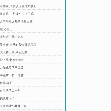
 陈浔突破 只手镇压金丹大修士
一斧破防 二斧破伤 三斧开席
 拒人于千里之外的浓烈之感
东城 沁仙山
 陈浔与西门黑牛之家
 拍卖小会 在座的各位都是弟弟
 各大天骄出关 风云汇聚
地阶下品 北寒灼莹炉
 法力加成后的玉灵篇
 陈浔跟前一步一叩首
五极阵 阵图
 独自生活的二十年
是我认错人了
 当去送柳鸢小师妹一程