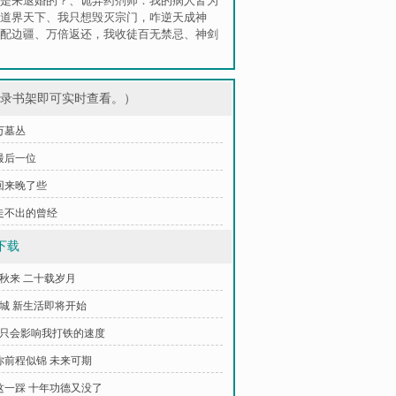
是来退婚的？
、
诡异药剂师：我的病人皆为
道界天下
、
我只想毁灭宗门，咋逆天成神
配边疆
、
万倍返还，我收徒百无禁忌
、
神剑
登录书架即可实时查看。）
 万墓丛
 最后一位
 回来晚了些
 走不出的曾经
下载
去秋来 二十载岁月
宁城 新生活即将开始
人只会影响我打铁的速度
愿你前程似锦 未来可期
你这一踩 十年功德又没了