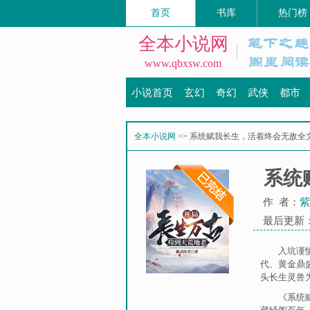
首页
书库
热门榜
全本小说网
www.qbxsw.com
小说首页
玄幻
奇幻
武侠
都市
全本小说网
>> 系统赋我长生，活着终会无敌全
系统
作 者：
紫
最后更新：20
入坑谨
代、黄金鼎
头长生灵兽
《系统