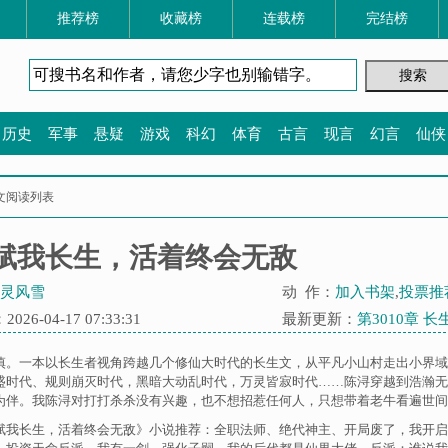
推荐榜
收藏榜
连载榜
完结榜
历史
军事
悬疑
游戏
科幻
体育
古言
现言
幻言
仙侠
文阅读列表
赋我长生，活着终会无敌
灵风雪
动 作：
加入书架
,
投票推
26-04-17 07:33:31
最新更新：
第3010章 长
慎。一本以长生者视角跨越几个修仙大时代的长生文，从平凡小山村走出小界域
盛时代、规则崩灭时代，黑暗大动乱时代，万灵皆寂时代……陈浔穿越到浩瀚无
为伴。我陈浔对打打杀杀没有兴趣，也不想招惹任何人，只想带着老牛看遍世间繁华
赋我长生，活着终会无敌》小说推荐：
全职法师
、
绝代神主
、
开局废了，我开启