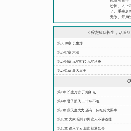
藏经阁百年
恐怖
、
太上
了
、
重生唐
无敌
、
开局
《系统赋我长生，活着
第3010章 长生烬
第2707章 末法
第2704章 无尽时代 无尽沧桑
第2701章 最大后手
《
第1章 长生万古 开始加点
第4章 君子报仇 二十年不晚
第7章 我天生大力 还有一头祖传大黑牛
第10章 大家听到了啊 这人不讲道理
第13章 踏入宁云山脉 初遇妖兽