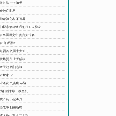
一斧破防 一斧惊天
打造地底世界
姬坤老祖之名 不可辱
 你们探索争机缘 我们往东去偷家
 走在各国历史中 匆匆如过客
九宫山 听雪谷
 罪魁祸首 乾国十大仙门
丹纹培婴丹 上天赐福
怒轰天劫 西门老祖
医者世家 宁
陈浔道友 九宫山 恭迎
 只为日后求取一线生机
破境丹药 乃是毒丹
天怒之事 仙路断绝
 横渡天断计划 正式开始