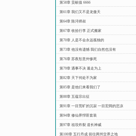
第58章 贡献值 6666
第61章 我们又不是龙傲天
第64章 陈浔师叔
第67章 收拾行李 正式搬家
第70章 人是不会永远孤独的
第73章 他没有遗憾 我们自然也没有
第76章 苏夜彤意外惨死
第79章 遇事不决 遁走为上
第82章 天下何处不为家
第85章 是他们来看我们了
第88章 五蕴宗出征
第91章 一目荒旷的沉寂 一目宏阔的悲凉
第94章 修仙界悍匪套装
第97章 祖坟炸裂 道长神威
第100章 五行丹成 前往两州交界之地