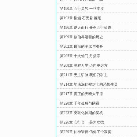
第190章 五行灵气 一丝本质
第193章 柳涵 石无君 姬昭
第196章 逆天而行 开创五行仙道
第199章 修仙界活着的历史
第202章 最后的测试与准备
第205章 十大仙门 丹鼎宗
第208章 鹏程万里 迈向更远方
第211章 无主矿脉 我们乃矿主
第214章 地底深处被封印的恐怖生灵
第217章 真正的天断大平原
第220章 千年孤独与阴霾
第223章 突破化神期的契机
第226章 心行合一 是为功德
第229章 仙神诸佛 信仰了个寂寞