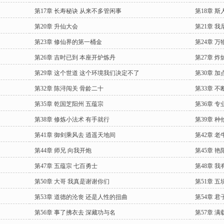
第17章 长寿秘诀 从来不多管闲事
第18章 
第20章 升仙大会
第21章 
第23章 修仙界的第一桶金
第24章 
第26章 吉时已到 本座开炉炼丹
第27章 
第29章 这个世道 这个环境我们决定不了
第30章 
第32章 陈浔闯关 骨龄二十
第33章 
第35章 乾国芝阳州 五蕴宗
第36章 
第38章 修炼小法术 有手就行
第39章 
第41章 御剑乘风去 逍遥天地间
第42章 老
第44章 师兄 向我开炮
第45章 
第47章 五蕴宗 七百勇士
第48章 
第50章 大哥 我真是谢谢你们
第51章 
第53章 道德的沦丧 还是人性的扭曲
第54章 
第56章 事了拂衣去 深藏功与名
第57章 