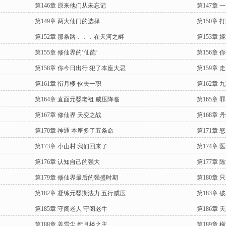
第146章 原来他们从未忘记
第147章 
第149章 两大仙门的选择
第150章 
第152章 那条路．．．在天河之畔
第153章 
第155章 修仙界的‘仙葩’
第156章
第158章 你今日出行 犯了本座大忌
第159章
第161章 衔月楼 伙夫一职
第162章 
第164章 直面元婴老祖 威压降临
第165章
第167章 修仙界 天变之战
第168章 
第170章 神通 本座多了五条命
第171章 
第173章 小山村 我们回来了
第174章 
第176章 认知自己的强大
第177章 
第179章 修仙界最后的强盛时期
第180章
第182章 凝练元婴期法力 五行威压
第183章 
第185章 守阁老人 守阁老牛
第186章 
第188章 姜雪尘 衔月楼之主
第189章