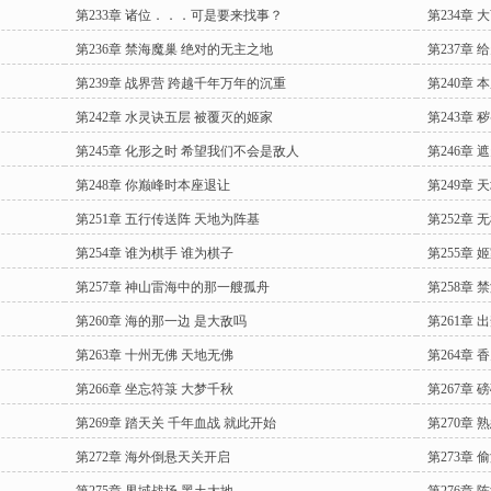
第233章 诸位．．．可是要来找事？
第234章
第236章 禁海魔巢 绝对的无主之地
第237章
第239章 战界营 跨越千年万年的沉重
第240章
第242章 水灵诀五层 被覆灭的姬家
第243章 
第245章 化形之时 希望我们不会是敌人
第246章 
第248章 你巅峰时本座退让
第249章 
第251章 五行传送阵 天地为阵基
第252章
第254章 谁为棋手 谁为棋子
第255章
第257章 神山雷海中的那一艘孤舟
第258章
第260章 海的那一边 是大敌吗
第261章 
第263章 十州无佛 天地无佛
第264章
第266章 坐忘符箓 大梦千秋
第267章 
第269章 踏天关 千年血战 就此开始
第270章 
第272章 海外倒悬天关开启
第273章