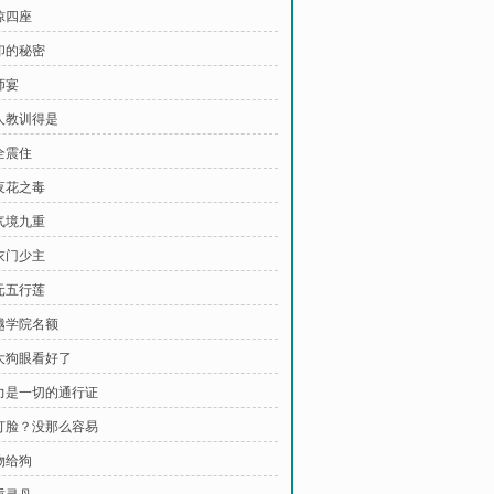
惊四座
大印的秘密
师宴
高人教训得是
全震住
冥夜花之毒
引气境九重
铁衣门少主
混元五行莲
天越学院名额
睁大狗眼看好了
实力是一切的通行证
想打脸？没那么容易
物给狗