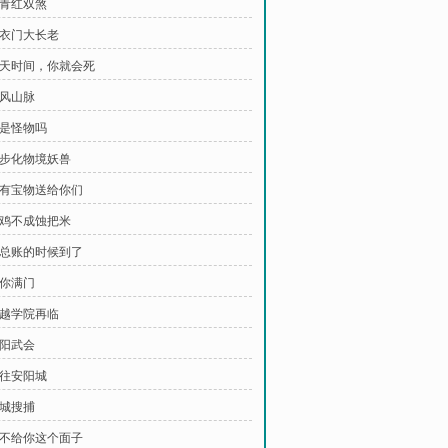
斩青红双煞
铁衣门大长老
 七天时间，你就会死
天风山脉
他是怪物吗
 半步化物境妖兽
 我有宝物送给你们
 偷鸡不成蚀把米
 算总账的时候到了
灭你满门
天越学院再临
安阳武会
前往安阳城
全城搜捕
 偏不给你这个面子