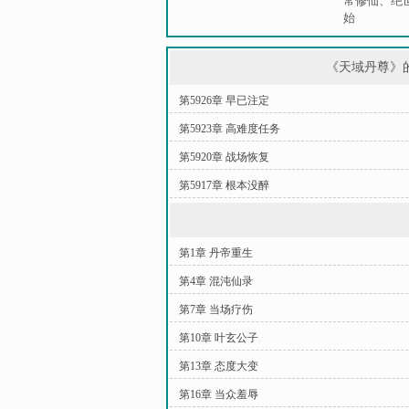
常修仙
、
绝
始
《天域丹尊》
第5926章 早已注定
第5923章 高难度任务
第5920章 战场恢复
第5917章 根本没醉
第1章 丹帝重生
第4章 混沌仙录
第7章 当场疗伤
第10章 叶玄公子
第13章 态度大变
第16章 当众羞辱