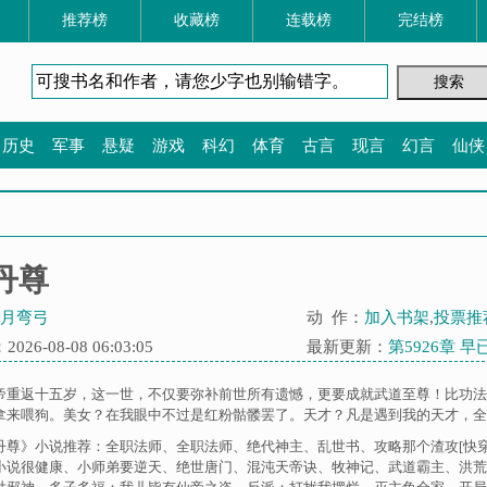
推荐榜
收藏榜
连载榜
完结榜
历史
军事
悬疑
游戏
科幻
体育
古言
现言
幻言
仙侠
丹尊
月弯弓
动 作：
加入书架
,
投票推
26-08-08 06:03:05
最新更新：
第5926章 
帝重返十五岁，这一世，不仅要弥补前世所有遗憾，更要成就武道至尊！比功法
拿来喂狗。美女？在我眼中不过是红粉骷髅罢了。天才？凡是遇到我的天才，全是
丹尊》小说推荐：
全职法师
、
全职法师
、
绝代神主
、
乱世书
、
攻略那个渣攻[快穿
小说很健康
、
小师弟要逆天
、
绝世唐门
、
混沌天帝诀
、
牧神记
、
武道霸主
、
洪荒