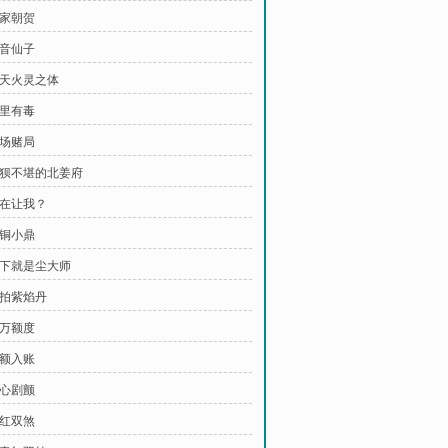
百家朝贺
清音仙子
先天火灵之体
茶里有毒
来场赌局
 狼狈不堪的北姜府
你在让我？
青铜小鼎
 阁下就是尘大师
竞拍紫焰丹
十万额度
巨额入账
芳心剧颤
青红双煞