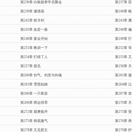
第236章 白银勋章学员聚会
第237章 
第239章 邀请函
第240章 
第242章 斩月剑
第243章 
第245章 血蛮一族
第246章
第248章 宴会开始
第249章 
第251章 教训一下
第252章 
第254章 打错了人
第255章
第257章 面见
第258章 
第260章 剑气、剑意与剑魂
第261章 
第263章 雪莹姑娘
第264章 
第266章 一只夜壶
第267章 
第269章 两边得罪
第270章 
第272章 观摩炼丹
第273章 
第275章 彻底服气
第276章 
第278章 又见郡主
第279章 