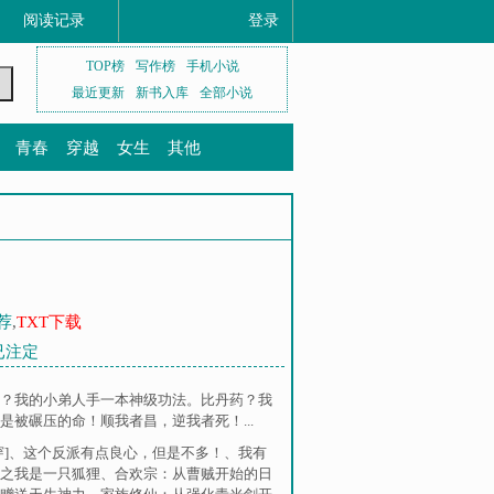
阅读记录
登录
TOP榜
写作榜
手机小说
最近更新
新书入库
全部小说
青春
穿越
女生
其他
荐
,
TXT下载
早已注定
？我的小弟人手一本神级功法。比丹药？我
被碾压的命！顺我者昌，逆我者死！...
]
、
这个反派有点良心，但是不多！
、
我有
之我是一只狐狸
、
合欢宗：从曹贼开始的日