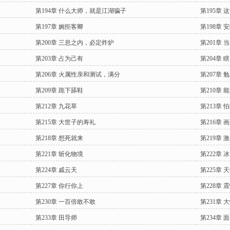
第194章 什么大师，就是江湖骗子
第195章
第197章 婉拒客卿
第198章 
第200章 三息之内，必定炸炉
第201章 
第203章 占为己有
第204章 
第206章 火属性亲和测试，满分
第207章
第209章 跪下舔鞋
第210章 
第212章 九花草
第213章 
第215章 大世子的寿礼
第216章 
第218章 想死就来
第219章 
第221章 斩化物境
第222章 
第224章 戚云天
第225章 
第227章 你行你上
第228章 
第230章 一百倍敢不敢
第231章 
第233章 田导师
第234章 