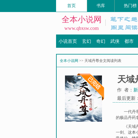
首页
书库
热门榜
全本小说网
www.qbxsw.com
小说首页
玄幻
奇幻
武侠
都市
全本小说网
>> 天域丹尊全文阅读列表
天域
作 者：
新
最后更新：20
一代丹
的极品丹药
《天域
一剑
、
这本