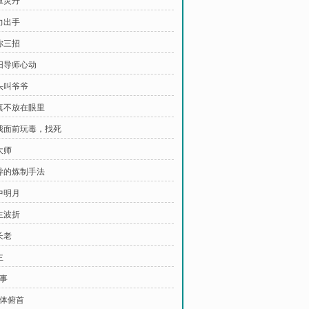
重灵丹
力出手
你三招
欧阳导师心动
磕头叫爷爷
我真不放在眼里
在我面前玩毒，找死
大师
奇异的炼制手法
中明月
生波折
长老
主
出事
集体俯首