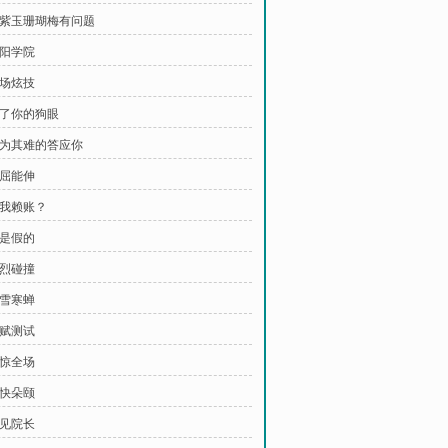
 这紫玉珊瑚梅有问题
安阳学院
当场炫技
瞎了你的狗眼
 勉为其难的答应你
能屈能伸
怕我赖账？
画是假的
激烈碰撞
冰雪寒蝉
天赋测试
震惊全场
大快朵颐
面见院长