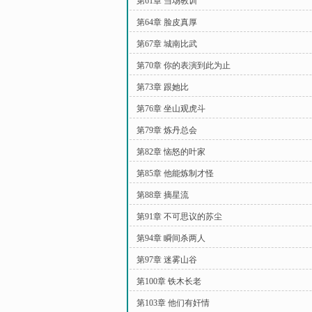
第61章 当场教训
第64章 脸皮真厚
第67章 城南比武
第70章 你的表演到此为止
第73章 跟她比
第76章 坐山观虎斗
第79章 炼丹总会
第82章 恼怒的叶家
第85章 他能炼制才怪
第88章 摘星流
第91章 不可思议的苏尘
第94章 瞬间杀两人
第97章 迷雾山谷
第100章 铁木长老
第103章 他们有奸情