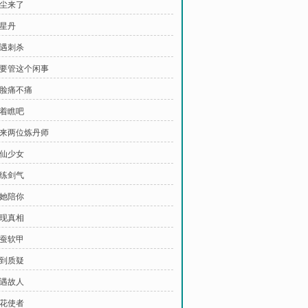
苏尘来了
银星丹
遭遇刺杀
 偏要管这个闲事
打脸痛不痛
等着瞧吧
 又来两位炼丹师
天仙少女
凝练剑气
让她陪你
发现真相
天蚕软甲
受到质疑
再遇故人
护花使者