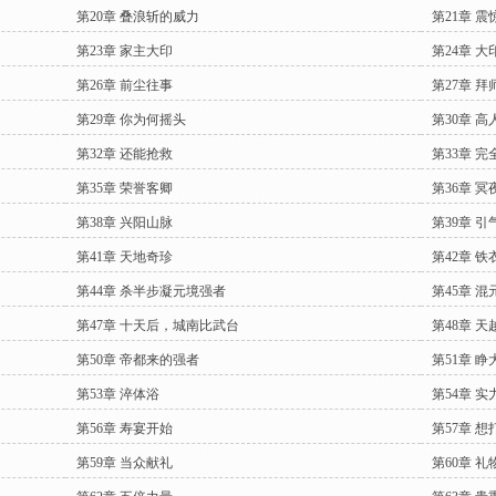
第20章 叠浪斩的威力
第21章 震
第23章 家主大印
第24章 
第26章 前尘往事
第27章 拜
第29章 你为何摇头
第30章 
第32章 还能抢救
第33章 完
第35章 荣誉客卿
第36章 
第38章 兴阳山脉
第39章 
第41章 天地奇珍
第42章 
第44章 杀半步凝元境强者
第45章 
第47章 十天后，城南比武台
第48章 
第50章 帝都来的强者
第51章 
第53章 淬体浴
第54章 
第56章 寿宴开始
第57章 
第59章 当众献礼
第60章 礼