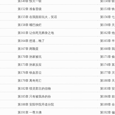
第149章 惊天一斩
第150章 
第152章 准备晋级
第153章 
第155章 在我面前玩火，笑话
第156章
第158章 嘴巴抽烂
第159章 
第161章 让你死无葬身之地
第162章 
第164章 想逃，晚了
第165章
第167章 两颗蛋
第168章
第170章 孙家被坑
第171章
第173章 孙家反应
第174章
第176章 铁血苏尘
第177章 
第179章 离奇死亡
第180章 
第182章 惜灵郡主的信物
第183章 
第185章 只有被我杀的份
第186章 
第188章 安阳学院丹道分院
第189章 
第191章 一尊大佛
第192章