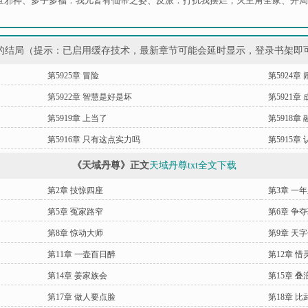
世邪神
、
多子多福：我儿皆有仙帝之姿
、
反派：打扰我摆烂，灭主角全家
、
开局
的结局（提示：已启用缓存技术，最新章节可能会延时显示，登录书架即
第5925章 冒险
第5924章
第5922章 智慧是好是坏
第5921章
第5919章 上当了
第5918章
第5916章 只有这点实力吗
第5915章
《天域丹尊》正文
天域丹尊txt全文下载
第2章 技惊四座
第3章 一
第5章 冤家路窄
第6章 争
第8章 惊动大师
第9章 天
第11章 一壶百日醉
第12章 惜
第14章 姜家族会
第15章 叠
第17章 做人要点脸
第18章 