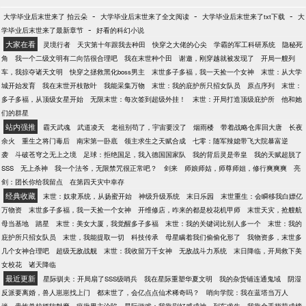
-
-
-
大学毕业后末世来了 拍云朵
大学毕业后末世来了全文阅读
大学毕业后末世来了txt下载
大
-
学毕业后末世来了最新章节
好看的科幻小说
大家在看
灵境行者
天灾第十年跟我去种田
快穿之大佬的心尖
学霸的军工科研系统
隐秘死
角
我一个二级文明有二向箔很合理吧
我在末世种个田
谢邀，刚穿越就被发现了
开局一艘列
车，我掠夺诸天文明
快穿之拯救黑化boss男主
末世多子多福，我一天捡一个女神
末世：从大学
城开始发育
我在末世开枝散叶
我能采集万物
末世：我的庇护所只招女队员
原点序列
末世：
多子多福，从顶级女星开始
无限末世：每次签到超级外挂！
末世：开局打造顶级庇护所
他和她
们的群星
站内强推
霸天武魂
武道凌天
老祖别苟了，宇宙要没了
烟雨楼
带着战略仓库回大唐
长夜
余火
重生之将门毒后
南宋第一卧底
领主求生之天赋合成
七零：随军辣媳带飞大院暴富逆
袭
斗破苍穹之无上之境
足球：拒绝国足，我入德国国家队
我的背后灵是帝皇
我的天赋超脱了
SSS
无上杀神
我一个法爷，无限禁咒很正常吧？
剑来
师娘师姑，师尊师姐，修行爽爽爽
亮
剑：团长你给我留点
在第四天灾中幸存
经典收藏
末世：奴隶系统，从扬蜜开始
神级升级系统
末日乐园
末世重生：会瞬移我白嫖亿
万物资
末世多子多福，我一天捡一个女神
开维修店，咋来的都是校花机甲师
末世天灾，抢艘航
母当基地
踏星
末世：美女大厦，我觉醒多子多福
末世：我的关键词比别人多一个
末世：我的
庇护所只招女队员
末世，我能提取一切
科技传承
母星瞒着我们偷偷化形了
我物资多，末世多
几个女神合理吧
超级无敌战舰
末世：我收留万千女神
无敌战斗力系统
末日降临，开局救下美
女校花
诸天降临
最近更新
星际驯夫：开局扇了SSS级哨兵
我在星际重塑华夏文明
我的杂货铺连通鬼域
阴湿
反派要离婚，兽人崽崽找上门
都末世了，会亿点点仙术稀奇吗？
哨向学院：我在蓝塔当万人