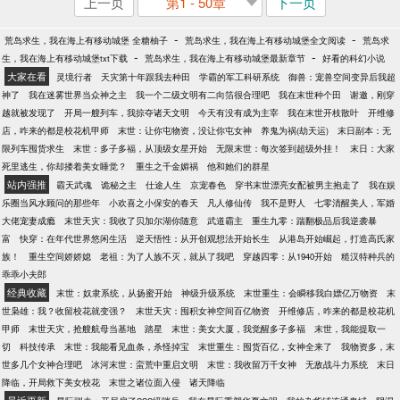
上一页
第1 - 50章
下一页
-
-
荒岛求生，我在海上有移动城堡 全糖柚子
荒岛求生，我在海上有移动城堡全文阅读
荒岛求
-
-
生，我在海上有移动城堡txt下载
荒岛求生，我在海上有移动城堡最新章节
好看的科幻小说
大家在看
灵境行者
天灾第十年跟我去种田
学霸的军工科研系统
御兽：宠兽空间变异后我超
神了
我在迷雾世界当众神之主
我一个二级文明有二向箔很合理吧
我在末世种个田
谢邀，刚穿
越就被发现了
开局一艘列车，我掠夺诸天文明
今天有没有成为主宰
我在末世开枝散叶
开维修
店，咋来的都是校花机甲师
末世：让你屯物资，没让你屯女神
养鬼为祸(劫天运)
末日副本：无
限列车囤货求生
末世：多子多福，从顶级女星开始
无限末世：每次签到超级外挂！
末日：大家
死里逃生，你却搂着美女睡觉？
重生之千金媚祸
他和她们的群星
站内强推
霸天武魂
诡秘之主
仕途人生
京宠春色
穿书末世漂亮女配被男主抱走了
我在娱
乐圈当风水顾问的那些年
小欢喜之小保安的春天
凡人修仙传
我不是野人
七零清醒美人，军婚
大佬宠妻成瘾
末世天灾：我收了贝加尔湖你随意
武道霸主
重生九零：踹翻极品后我逆袭暴
富
快穿：在年代世界悠闲生活
逆天悟性：从开创观想法开始长生
从港岛开始崛起，打造高氏家
族！
重生空间娇娇媳
老祖：为了人族不灭，就从了我吧
穿越四零：从1940开始
糙汉特种兵的
乖乖小夫郎
经典收藏
末世：奴隶系统，从扬蜜开始
神级升级系统
末世重生：会瞬移我白嫖亿万物资
末
世枭雄：我？收留校花就变强？
末世天灾：囤积女神空间百亿物资
开维修店，咋来的都是校花机
甲师
末世天灾，抢艘航母当基地
踏星
末世：美女大厦，我觉醒多子多福
末世，我能提取一
切
科技传承
末世：我能看见血条，杀怪掉宝
末世重生：囤货百亿，女神全来了
我物资多，末
世多几个女神合理吧
冰河末世：蛮荒中重启文明
末世：我收留万千女神
无敌战斗力系统
末日
降临，开局救下美女校花
末世之诸位面入侵
诸天降临