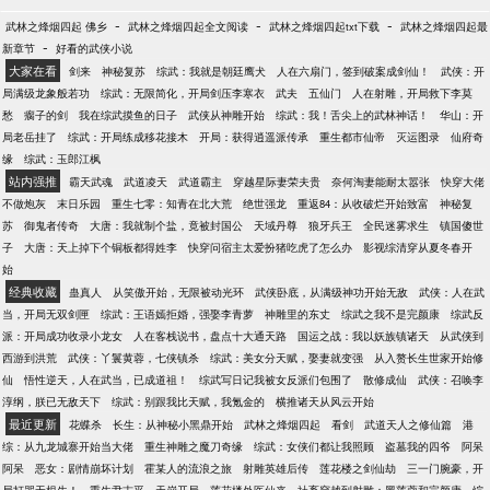
-
-
-
武林之烽烟四起 佛乡
武林之烽烟四起全文阅读
武林之烽烟四起txt下载
武林之烽烟四起最
-
新章节
好看的武侠小说
大家在看
剑来
神秘复苏
综武：我就是朝廷鹰犬
人在六扇门，签到破案成剑仙！
武侠：开
局满级龙象般若功
综武：无限简化，开局剑压李寒衣
武夫
五仙门
人在射雕，开局救下李莫
愁
瘸子的剑
我在综武摸鱼的日子
武侠从神雕开始
综武：我！舌尖上的武林神话！
华山：开
局老岳挂了
综武：开局练成移花接木
开局：获得逍遥派传承
重生都市仙帝
灭运图录
仙府奇
缘
综武：玉郎江枫
站内强推
霸天武魂
武道凌天
武道霸主
穿越星际妻荣夫贵
奈何淘妻能耐太嚣张
快穿大佬
不做炮灰
末日乐园
重生七零：知青在北大荒
绝世强龙
重返84：从收破烂开始致富
神秘复
苏
御鬼者传奇
大唐：我就制个盐，竟被封国公
天域丹尊
狼牙兵王
全民迷雾求生
镇国傻世
子
大唐：天上掉下个铜板都得姓李
快穿问宿主太爱扮猪吃虎了怎么办
影视综清穿从夏冬春开
始
经典收藏
蛊真人
从笑傲开始，无限被动光环
武侠卧底，从满级神功开始无敌
武侠：人在武
当，开局无双剑匣
综武：王语嫣拒婚，强娶李青萝
神雕里的东丈
综武之我不是完颜康
综武反
派：开局成功收录小龙女
人在客栈说书，盘点十大通天路
国运之战：我以妖族镇诸天
从武侠到
西游到洪荒
武侠：丫鬟黄蓉，七侠镇杀
综武：美女分天赋，娶妻就变强
从入赘长生世家开始修
仙
悟性逆天，人在武当，已成道祖！
综武写日记我被女反派们包围了
散修成仙
武侠：召唤李
淳纲，朕已无敌天下
综武：别跟我比天赋，我氪金的
横推诸天从风云开始
最近更新
花蝶杀
长生：从神秘小黑鼎开始
武林之烽烟四起
看剑
武道天人之修仙篇
港
综：从九龙城寨开始当大佬
重生神雕之魔刀奇缘
综武：女侠们都让我照顾
盗墓我的四爷
阿呆
阿呆
恶女：剧情崩坏计划
霍某人的流浪之旅
射雕英雄后传
莲花楼之剑仙劫
三一门腕豪，开