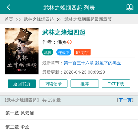
武林之烽烟四起 列表
首页
>>
武林之烽烟四起
>>
武林之烽烟四起最新章节
武林之烽烟四起
作者：
佛乡
武侠
连载中
57 万字
最新章节：
第一百三十六章 残垣下的黑玉
最后更新：2026-04-23 00:09:29
返回书页
阅读记录
推荐
TXT下载
【武林之烽烟四起】 共 136 章
【
下一页
】
第一章 风云涌
第二章 尘欢