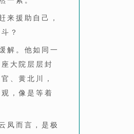
然一紧。
赶来援助自己，
争斗？
缓解。他如同一
整座大院层层封
副官、黄北川，
旁观，像是等着
云凤而言，是极