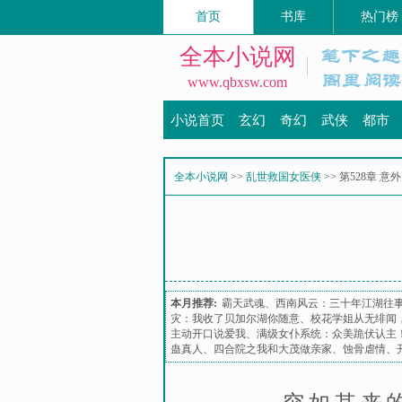
首页
书库
热门榜
全本小说网
www.qbxsw.com
小说首页
玄幻
奇幻
武侠
都市
全本小说网
>>
乱世救国女医侠
>> 第528章 意
本月推荐:
霸天武魂
、
西南风云：三十年江湖往
灾：我收了贝加尔湖你随意
、
校花学姐从无绯闻
主动开口说爱我
、
满级女仆系统：众美跪伏认主
蛊真人
、
四合院之我和大茂做亲家
、
蚀骨虐情
、