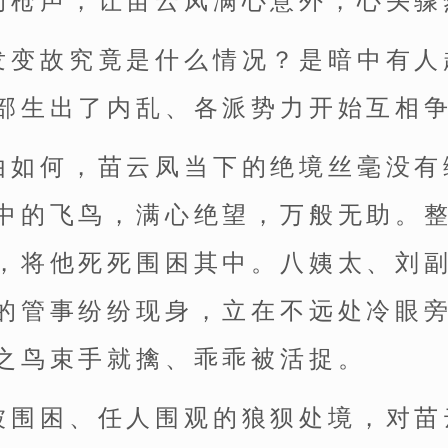
的枪声，让苗云凤满心意外，心头骤
发变故究竟是什么情况？是暗中有人
部生出了内乱、各派势力开始互相
由如何，苗云凤当下的绝境丝毫没有
中的飞鸟，满心绝望，万般无助。
，将他死死围困其中。八姨太、刘
的管事纷纷现身，立在不远处冷眼
之鸟束手就擒、乖乖被活捉。
被围困、任人围观的狼狈处境，对苗