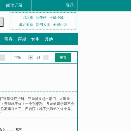
阅读记录
登录
TOP榜
写作榜
手机小说
最近更新
新书入库
全部小说
青春
穿越
女生
其他
-
+
字体：
24
重置
打造顶级庇护所
、
开局就被赶出豪门
、
末世天
院：开局就王炸！一个别想跑
、
反差傲娇学姐不会
跟你离婚很久了
、
四合院：地下交通站的红小鬼
、
师