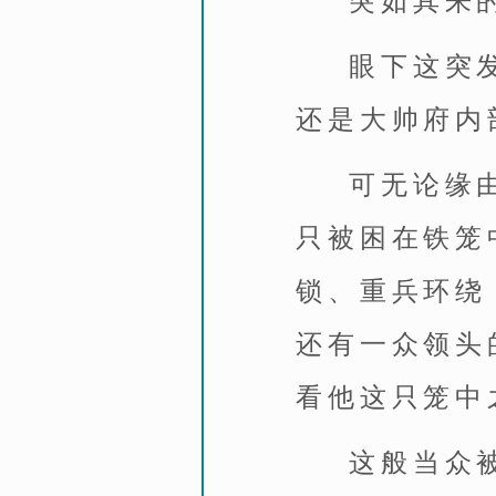
突如其来
眼下这突
还是大帅府内
可无论缘
只被困在铁笼
锁、重兵环绕
还有一众领头
看他这只笼中
这般当众