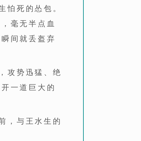
生怕死的怂包。
战，毫无半点血
，瞬间就丢盔弃
，攻势迅猛、绝
撕开一道巨大的
前，与王水生的