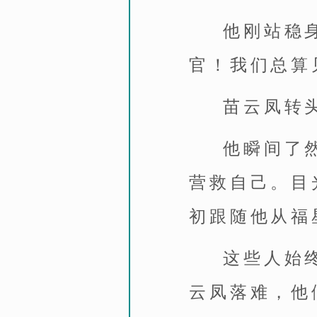
他刚站稳
官！我们总算
苗云凤转
他瞬间了
营救自己。目
初跟随他从福
这些人始
云凤落难，他