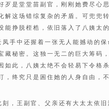
好歹是堂堂苗副官，刚刚她费尽心
化解这场错综复杂的矛盾。可兜兜
没能挣脱桎梏，依旧落入了八姨太
云凤手中还握着一张无人能撼动的保
宝藏秘密。这独一无二的巨大筹码
因如此，八姨太绝不会轻易下令格
盯，终究只是困住她的人身自由，
此刻，王副官、父亲还有大太太依旧