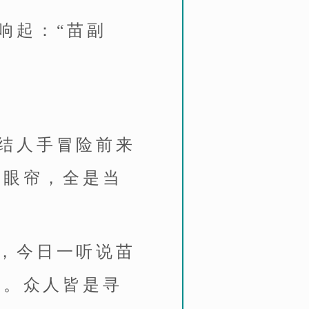
响起：“苗副
结人手冒险前来
入眼帘，全是当
，今日一听说苗
会。众人皆是寻