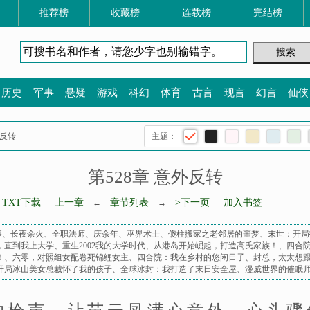
推荐榜
收藏榜
连载榜
完结榜
历史
军事
悬疑
游戏
科幻
体育
古言
现言
幻言
仙侠
外反转
主题：
第528章 意外反转
TXT下载
上一章
章节列表
>下一页
加入书签
←
→
事
、
长夜余火
、
全职法师
、
庆余年
、
巫界术士
、
傻柱搬家之老邻居的噩梦
、
末世：开局
，直到我上大学
、
重生2002我的大学时代
、
从港岛开始崛起，打造高氏家族！
、
四合
！
、
六零，对照组女配卷死锦鲤女主
、
四合院：我在乡村的悠闲日子
、
封总，太太想
开局冰山美女总裁怀了我的孩子
、
全球冰封：我打造了末日安全屋
、
漫威世界的催眠