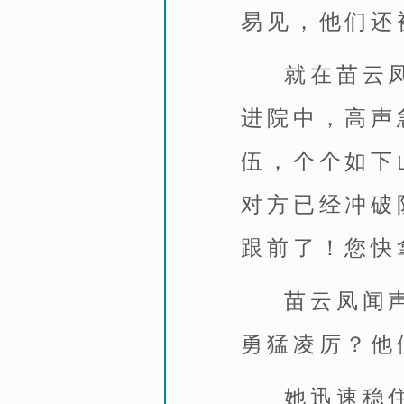
易见，他们还
就在苗云
进院中，高声
伍，个个如下
对方已经冲破
跟前了！您快
苗云凤闻
勇猛凌厉？他
她迅速稳