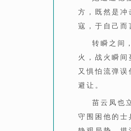
方，既然是冲
寇，于自己而
转瞬之间
火，战火瞬间
又惧怕流弹误
避让。
苗云凤也
守围困他的士
静观局势，摸