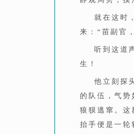
就在这时
来：“苗副官
听到这道
生！
他立刻探
的队伍，气势
狼狈逃窜。这
抬手便是一轮