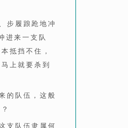
。
、步履踉跄地冲
冲进来一支队
根本抵挡不住，
，马上就要杀到
来的队伍，这般
么？
这支队伍隶属何