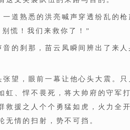
，一道熟悉的洪亮喊声穿透纷乱的枪
，别慌！我们来救你了！”
声音的刹那，苗云凤瞬间辨出了来人
头张望，眼前一幕让他心头大震。只
如虹、悍不畏死，将大帅府的守军
群救援之人个个勇猛如虎，火力全
轮无情的扫射，势不可挡。