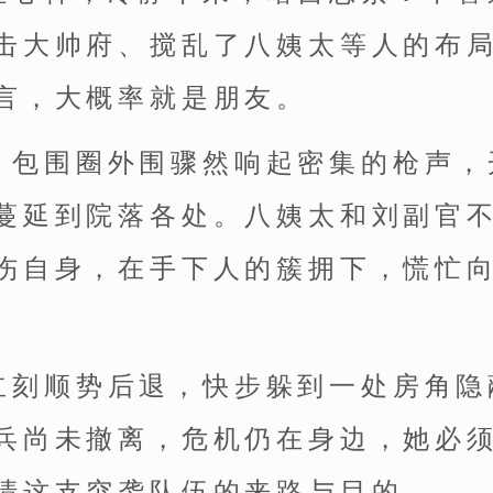
击大帅府、搅乱了八姨太等人的布
言，大概率就是朋友。
，包围圈外围骤然响起密集的枪声，
蔓延到院落各处。八姨太和刘副官
伤自身，在手下人的簇拥下，慌忙
立刻顺势后退，快步躲到一处房角隐
兵尚未撤离，危机仍在身边，她必
清这支突袭队伍的来路与目的。