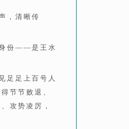
声，清晰传
身份——是王水
见足足上百号人
打得节节败退、
开、攻势凌厉，