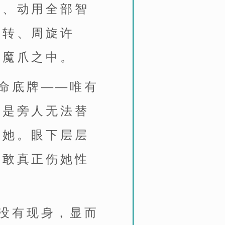
思、动用全部智
转转、周旋许
的魔爪之中。
命底牌——唯有
，是旁人无法替
杀她。眼下层层
不敢真正伤她性
没有现身，显而