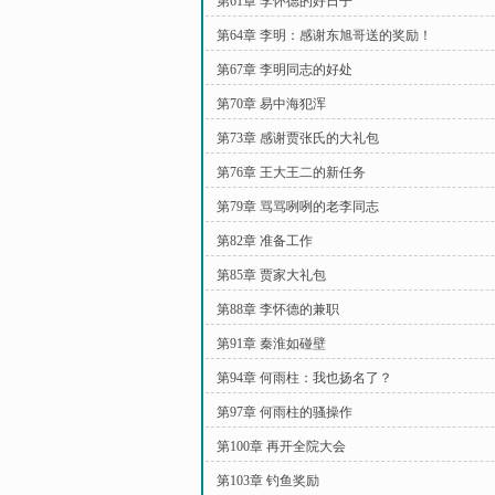
第61章 李怀德的好日子
第64章 李明：感谢东旭哥送的奖励！
第67章 李明同志的好处
第70章 易中海犯浑
第73章 感谢贾张氏的大礼包
第76章 王大王二的新任务
第79章 骂骂咧咧的老李同志
第82章 准备工作
第85章 贾家大礼包
第88章 李怀德的兼职
第91章 秦淮如碰壁
第94章 何雨柱：我也扬名了？
第97章 何雨柱的骚操作
第100章 再开全院大会
第103章 钓鱼奖励