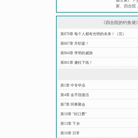
搬空家产下
家
、
四合院
《四合院的钓鱼佬
第870章 每个人都有光明的未来！（完）
第867章 升职宴！
第864章 李明的威胁
第861章 傻柱下线！
第1章 中专毕业
第4章 金手指激活
第7章 同事聚会
第10章 “封口费”
第13章 下乡
第16章 日常