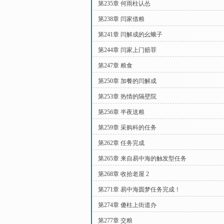
第235章 何雨柱认怂
第238章 闫家借粮
第241章 闫解成的幺蛾子
第244章 闫家上门赔罪
第247章 粮食
第250章 加餐的闫解成
第253章 热情的隔壁院
第256章 半夜送粮
第259章 采购科的任务
第262章 任务完成
第265章 来自易中海的触发型任务
第268章 收拾老屋 2
第271章 易中海圆梦任务完成！
第274章 傻柱上街道办
第277章 交粮