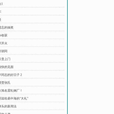
鱼1
车
处
被遗忘的抽奖
乡收获
家开火
家胡同
闫富贵上门
不愉快的见面
李同志的好日子 2
怼懵贾张氏
贾东旭名震轧钢厂！
李明送给易中海的“大礼”
子弹头的新用法