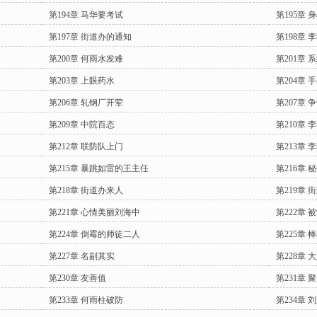
第194章 马华要考试
第195章
第197章 街道办的通知
第198章
第200章 何雨水发难
第201章
第203章 上眼药水
第204章 
第206章 轧钢厂开荤
第207章 
第209章 中院百态
第210章
第212章 联防队上门
第213章
第215章 暴跳如雷的王主任
第216章
第218章 街道办来人
第219章 
第221章 心情美丽刘海中
第222章
第224章 倒霉的师徒二人
第225章
第227章 名副其实
第228章 
第230章 友善值
第231章 
第233章 何雨柱破防
第234章