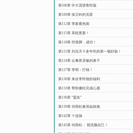
第106章 许大茂请客吃饭
第109章 保卫科的克星
第112章 李家看热闹
第115章 系统更新！
第118章 挖墙脚，成功！
第121章 刘光天十多年吃的第一顿好饭！
第124章 众禽兽灵敏的鼻子
第127章 李明：打钱！
第130章 来自李怀德的福利
第133章 帮助傻柱完成心愿
第136章 “盟友”
第139章 何雨柱秦淮如挨揍
第142章 十连抽
第145章 何雨柱： 我洗脑自己！