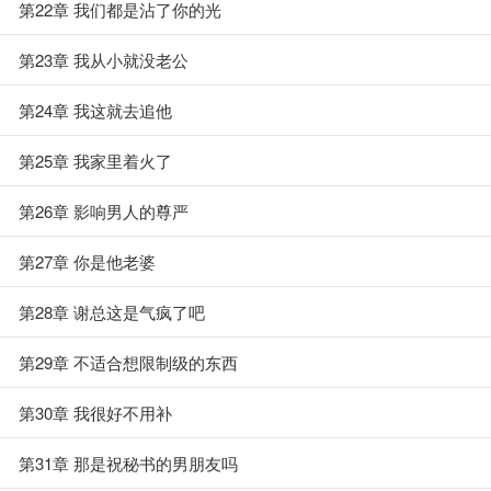
第22章 我们都是沾了你的光
第23章 我从小就没老公
第24章 我这就去追他
第25章 我家里着火了
第26章 影响男人的尊严
第27章 你是他老婆
第28章 谢总这是气疯了吧
第29章 不适合想限制级的东西
第30章 我很好不用补
第31章 那是祝秘书的男朋友吗