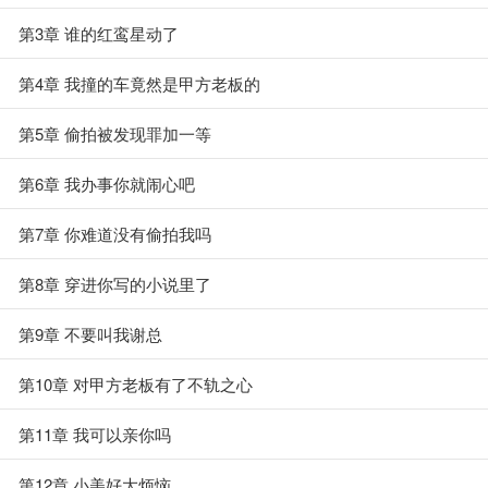
第3章 谁的红鸾星动了
第4章 我撞的车竟然是甲方老板的
第5章 偷拍被发现罪加一等
第6章 我办事你就闹心吧
第7章 你难道没有偷拍我吗
第8章 穿进你写的小说里了
第9章 不要叫我谢总
第10章 对甲方老板有了不轨之心
第11章 我可以亲你吗
第12章 小美好大烦恼