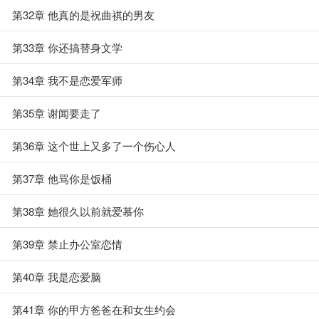
第32章 他真的是祝曲祺的男友
第33章 你还搞替身文学
第34章 我不是恋爱军师
第35章 谢闻要走了
第36章 这个世上又多了一个伤心人
第37章 他骂你是饭桶
第38章 她很久以前就爱慕你
第39章 禁止办公室恋情
第40章 我是恋爱脑
第41章 你的甲方爸爸在和女生约会