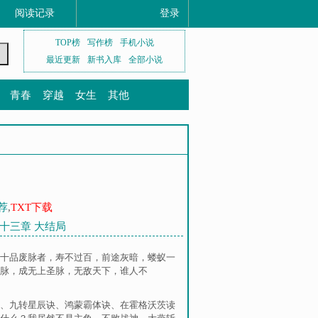
阅读记录
登录
TOP榜
写作榜
手机小说
最近更新
新书入库
全部小说
青春
穿越
女生
其他
荐
,
TXT下载
十三章 大结局
十品废脉者，寿不过百，前途灰暗，蝼蚁一
脉，成无上圣脉，无敌天下，谁人不
、
九转星辰诀
、
鸿蒙霸体诀
、
在霍格沃茨读