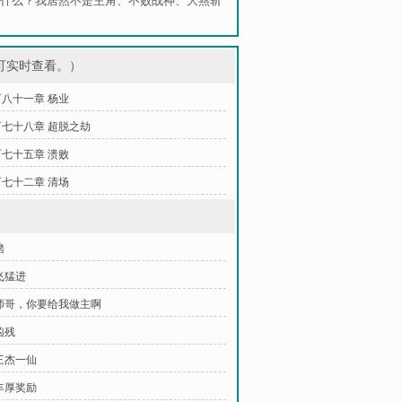
什么？我居然不是主角
、
不败战神
、
大燕斩
可实时查看。）
八十一章 杨业
七十八章 超脱之劫
七十五章 溃败
七十二章 清场
踏
飞猛进
师哥，你要给我做主啊
凶残
三杰一仙
丰厚奖励