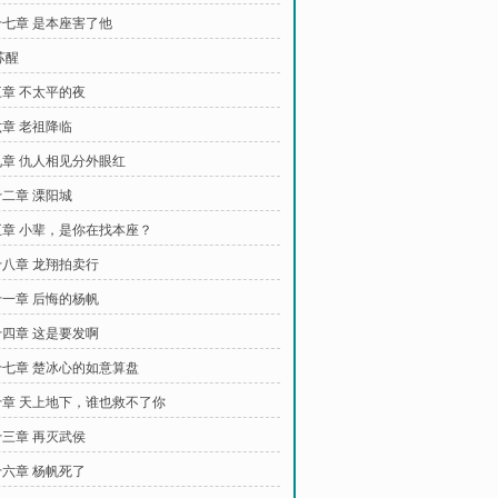
七章 是本座害了他
苏醒
章 不太平的夜
章 老祖降临
章 仇人相见分外眼红
二章 溧阳城
章 小辈，是你在找本座？
八章 龙翔拍卖行
一章 后悔的杨帆
四章 这是要发啊
七章 楚冰心的如意算盘
章 天上地下，谁也救不了你
三章 再灭武侯
六章 杨帆死了