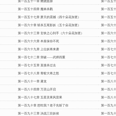
第一百五十一章 燃烧血脉
第一百五十
第一百五十四章 魔林杀戮
第一百五十
第一百五十七章 萧天的震撼（四十朵花加更）
第一百五十
第一百六十章 斩杀五尾影妖（五十朵花加更）
第一百六十
第一百六十三章 玄铁之心到手（六十朵花加更）
第一百六十
第一百六十六章 本座保你不死
第一百六十
第一百六十九章 上位妖将来袭
第一百七十
第一百七十二章 突破——武师四重
第一百七十
）
第一百七十五章 直接杀过去
第一百七十
第一百七十八章 青蛟大将之怒
第一百七十
第一百八十一章 屠龙
第一百八十
）
第一百八十四章 万灵山开启
第一百八十
第一百八十七章 五星灵果风雷果
第一百八十
第一百九十章 想吃我？老子先斩了你
第一百九十
第一百九十三章 决战三目妖侯
第一百九十