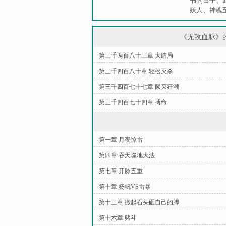
书的日子
、
妖人
、
神魂
《无敌血脉》
第三千两百八十三章 大结局
第三千四百八十章 轻松灭杀
第三千四百七十七章 陨灭狂潮
第三千四百七十四章 搏命
第一章 月夜惊雷
第四章 吞天噬地大法
第七章 开脉五重
第十章 杨帆VS雷暴
第十三章 搬起石头砸自己的脚
第十六章 赌斗