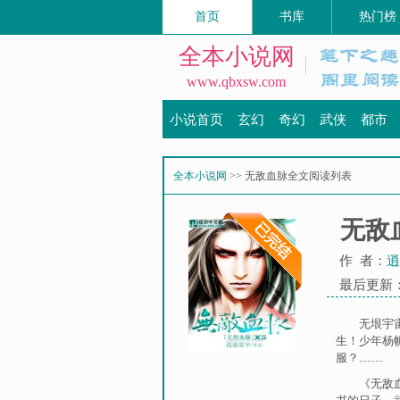
首页
书库
热门榜
全本小说网
www.qbxsw.com
小说首页
玄幻
奇幻
武侠
都市
全本小说网
>> 无敌血脉全文阅读列表
无敌
作 者：
逍
最后更新：20
无垠宇
生！少年杨
服？.........
《无敌