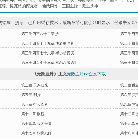
武动乾坤
、
召唤万岁
、
帝皇的告死天使
、
我，神级领主，兵种全靠合！
、
玄幻：
至尊
、
提瓦特的探究者
、
仙武同修
、
王国血脉
、
无上杀神
的结局（提示：已启用缓存技术，最新章节可能会延时显示，登录书架即
第三千四百八十二章 少主
第三千四百
第三千四百七十九章 鸿蒙掌控者
第三千四百
第三千四百七十六章 半步超脱境
第三千四百
第三千四百七十三章 秒杀万魔始祖
第三千四百
《无敌血脉》正文
无敌血脉txt全文下载
第二章 见亲归来
第三章 践
第五章 明抢
第六章 突
第八章 打人真爽
第九章 雷
第十一章 碾压
第十二章 
第十四章 天才云集
第十五章 
第十七章 锻骨武师
第十八章 