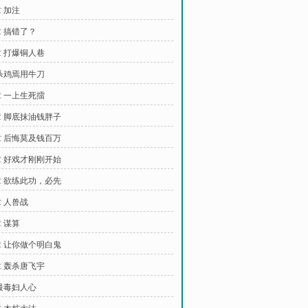
 加注
 搞错了？
 打爆铜人巷
杀鸡焉用牛刀
 一上生死擂
 脚底抹油钱胖子
 后悔莫及钱百万
 好戏才刚刚开始
 欲练此功，必先
 人兽战
 谋算
 让你做个明白鬼
 轰杀唐飞宇
最毒妇人心