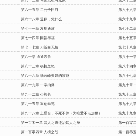
第六十二章 马家老祖马元武
第六十三章
第六十五章 二公子回府
第六十六章
第六十八章 道歉，凭什么
第六十九章
第七十一章 发现妖族
第七十二章
第七十四章 因祸得福
第七十五章
第七十七章 刀斩白无极
第七十八章
第八十章 通通轰杀
第八十一章
第八十三章 杨帆之怒
第八十四章
第八十六章 杨云峰夫妇的震撼
第八十七章
第八十九章 一掌抽爆
第九十章 
第九十二章 少族长
第九十三章
第九十五章 重创垂死
第九十六章
第九十八章 上擂台，不死不休（为唯爱不点加更）
第九十九章
第一百零一章 其人之道还治其人之身
第一百零二
第一百零四章 人榜之战
第一百零五