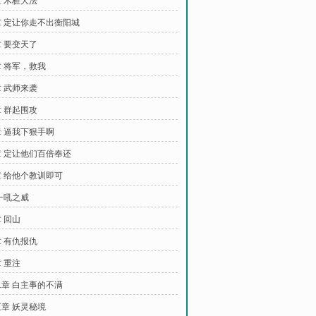
 木桩大法
 定让你走不出衡阳城
 要变天了
 将军，救我
 武师来袭
 群起围攻
 逼我下狠手啊
 定让他们百倍奉还
 给他个教训即可
一吼之威
 回山
 有仇报仇
 重注
章 白主事的不满
章 妖灵秘境