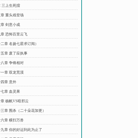
 三上生死擂
章 重头戏登场
章 剑意小成
章 恐怖百里云飞
二章 名扬七星求订阅）
五章 废了应执事
八章 争锋相对
一章 双龙荒漠
四章 意外
七章 血灵果
章 杨帆VS暗邪云
三章 围杀（二十朵花加更）
六章 横扫万兽
九章 你的好运到此为止了