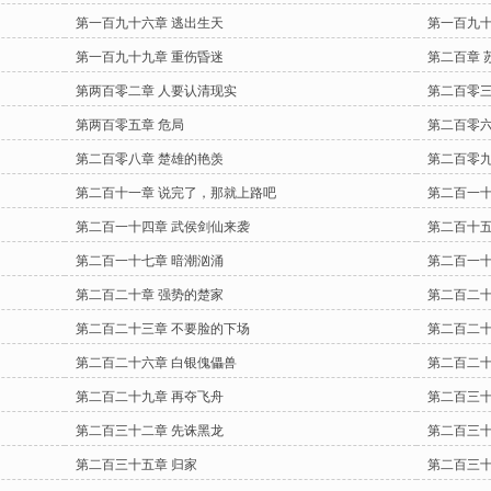
第一百九十六章 逃出生天
第一百九十
第一百九十九章 重伤昏迷
第二百章 
第两百零二章 人要认清现实
第二百零三
第两百零五章 危局
第二百零六
第二百零八章 楚雄的艳羡
第二百零九
第二百十一章 说完了，那就上路吧
第二百一十
第二百一十四章 武侯剑仙来袭
第二百十五
第二百一十七章 暗潮汹涌
第二百一十
第二百二十章 强势的楚家
第二百二十
第二百二十三章 不要脸的下场
第二百二十
第二百二十六章 白银傀儡兽
第二百二十
第二百二十九章 再夺飞舟
第二百三十
第二百三十二章 先诛黑龙
第二百三十
第二百三十五章 归家
第二百三十