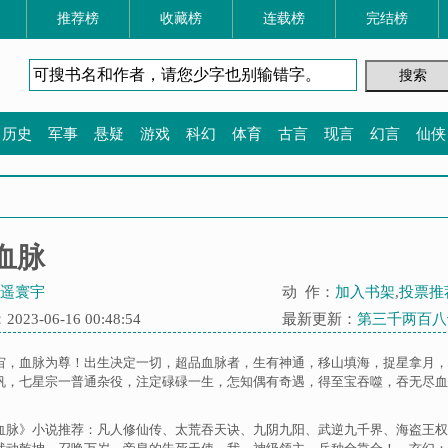
推荐榜
收藏榜
连载榜
完结榜
历史
军事
悬疑
游戏
科幻
体育
古言
现言
幻言
仙侠
血脉
遥寰宇
动 作：
加入书架
,
投票推
23-06-16 00:48:54
最新更新：
第三千两百八
宙，血脉为尊！出生决定一切，超品血脉者，生有神通，移山填海，捉星拿月，
帆，七星宗一普通杂役，注定碌碌一生，怎知偶有奇遇，得至宝吞噬，吞无尽血
血脉》小说推荐：
凡人修仙传
、
太荒吞天诀
、
九阴九阳
、
武逆九千界
、
海盗王权