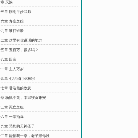
章 灭族
三章 刚刚半步武师
六章 寿宴之始
九章 谁打谁脸
二章 这里有你说话的地方
五章 五百万，很多吗？
八章 回宗
一章 主人万岁
四章 七品宗门圣极宗
七章 君浩然的敌意
章 杨帆不死，本宗寝食难安
三章 死亡之组
六章 一掌拍爆
九章 恐怖的天神圣子
二章 能接我一拳，老子跟你姓