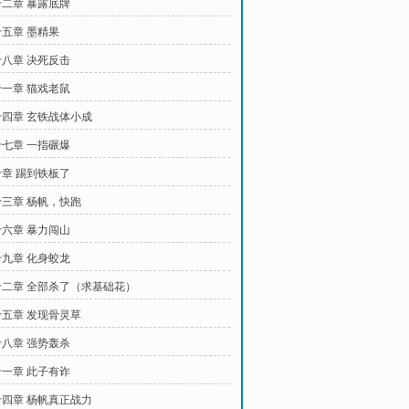
二章 暴露底牌
五章 墨精果
八章 决死反击
一章 猫戏老鼠
四章 玄铁战体小成
七章 一指碾爆
章 踢到铁板了
三章 杨帆，快跑
六章 暴力闯山
九章 化身蛟龙
二章 全部杀了（求基础花）
五章 发现骨灵草
八章 强势轰杀
一章 此子有诈
四章 杨帆真正战力