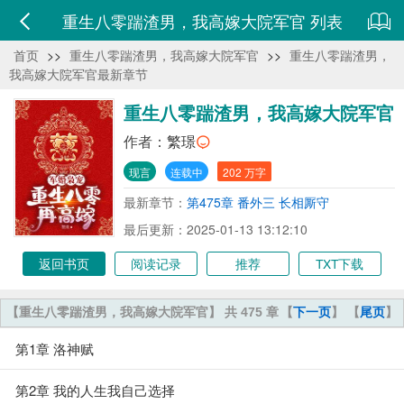
重生八零踹渣男，我高嫁大院军官 列表
首页
>>
重生八零踹渣男，我高嫁大院军官
>>
重生八零踹渣男，
我高嫁大院军官最新章节
重生八零踹渣男，我高嫁大院军官
作者：
繁璟
现言
连载中
202 万字
最新章节：
第475章 番外三 长相厮守
最后更新：2025-01-13 13:12:10
返回书页
阅读记录
推荐
TXT下载
【重生八零踹渣男，我高嫁大院军官】 共 475 章
【
下一页
】 【
尾页
】
第1章 洛神赋
第2章 我的人生我自己选择