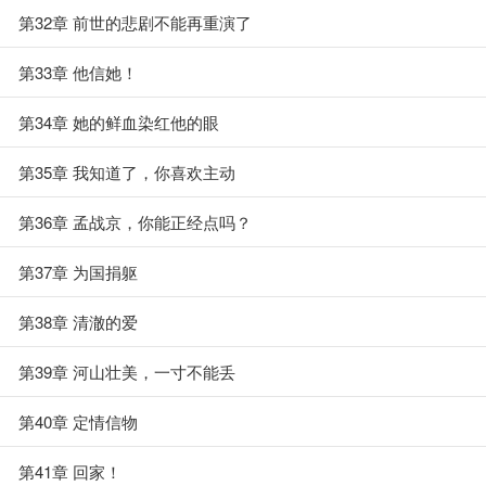
第32章 前世的悲剧不能再重演了
第33章 他信她！
第34章 她的鲜血染红他的眼
第35章 我知道了，你喜欢主动
第36章 孟战京，你能正经点吗？
第37章 为国捐躯
第38章 清澈的爱
第39章 河山壮美，一寸不能丢
第40章 定情信物
第41章 回家！