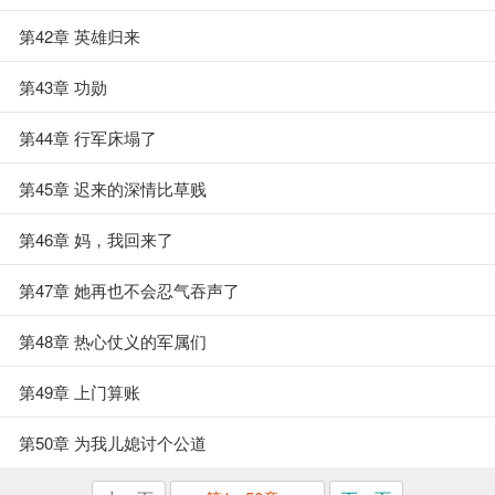
第42章 英雄归来
第43章 功勋
第44章 行军床塌了
第45章 迟来的深情比草贱
第46章 妈，我回来了
第47章 她再也不会忍气吞声了
第48章 热心仗义的军属们
第49章 上门算账
第50章 为我儿媳讨个公道