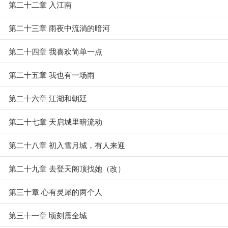
第二十二章 入江南
第二十三章 雨夜中流淌的暗河
第二十四章 我喜欢简单一点
第二十五章 我也有一场雨
第二十六章 江湖和朝廷
第二十七章 天启城里暗流动
第二十八章 初入雪月城，有人来迎
第二十九章 去登天阁顶找她（改）
第三十章 心有灵犀的两个人
第三十一章 顷刻震全城