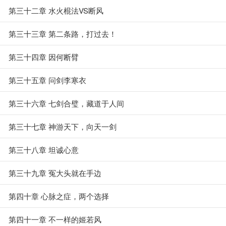
第三十二章 水火棍法VS断风
第三十三章 第二条路，打过去！
第三十四章 因何断臂
第三十五章 问剑李寒衣
第三十六章 七剑合璧，藏道于人间
第三十七章 神游天下，向天一剑
第三十八章 坦诚心意
第三十九章 冤大头就在手边
第四十章 心脉之症，两个选择
第四十一章 不一样的姬若风