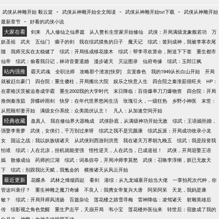
-
-
-
武侠从神雕开始 毅云篮
武侠从神雕开始全文阅读
武侠从神雕开始txt下载
武侠从神雕开始
-
最新章节
好看的武侠小说
大家在看
剑来
凡人修仙之仙界篇
从入赘长生世家开始修仙
武侠：开局满级龙象般若功
万
妖圣祖
武夫
五仙门
瘸子的剑
我在综武摸鱼的日子
魔天记
综武：签到成神，我被李寒衣尾
随
我师兄实在太稳健了
综武：开局练成移花接木
综武：帮李寻欢算命，附送下下签
重生都市
仙帝
综武：偷看我日记，林诗音要退婚
漫步诸天
灭运图录
仙府奇缘
综武：玉郎江枫
站内强推
霸天武魂
全职法师
攻略那个渣攻[快穿]
京宠春色
我的1949从长白山开始
开局
就被赶出豪门
四合院：重生傻柱，开局搬出大院
娱乐之快意人生
四合院之秦淮茹很旺夫
HP：
在霍格沃茨被迫卷成学霸
重生2002我的大学时代
末日降临：百倍爆率刀刀爆物资
四合院：开局
推倒秦淮茹
异蝶碎雨剑
快穿：在年代世界悠闲生活
玫瑰引火，一级狂热
乡野小神医
末世：
从照顾邻妻开始
满级女仆系统：众美跪伏认主！
凡人：从加速空间开始
经典收藏
蛊真人
我在修仙界大器晚成
武侠卧底，从满级神功开始无敌
综武：王语嫣拒婚，
强娶李青萝
武侠，女侠们，千万别过来呀
综武之我不是完颜康
综武反派：开局成功收录小龙
女
国运之战：我以妖族镇诸天
从武侠到西游到洪荒
我在诸天万界朝九晚五
综武：我是段誉我
怕谁
综武：人在北凉，挂机就能变强
悟性逆天，人在武当，已成道祖！
武侠，开局迎娶王语
嫣
散修成仙
药师的江湖
综武：词条掠夺，开局冲师李莫愁
武侠：召唤李淳纲，朕已无敌天
下
综武：别跟我比天赋，我氪金的
横推诸天从风云开始
最近更新
花蝶杀
武林之烽烟四起
看剑
港综：从九龙城寨开始当大佬
一掌拍死次代种，你
管这叫衰仔？
重生神雕之魔刀奇缘
不良人：我携女帝复兴大唐
阿呆阿呆
天龙，我妈是康
敏？
综武：开局拜师风清扬
百篇杂论
莲花楼之踏雪寻梅
雷神降临：凌驾诸天
射雕英雄后
传
综影视之角色觉醒
重生尹志平，天崩开局
韦小宝
莲花楼外医仙来
转世后：宿敌成了我的