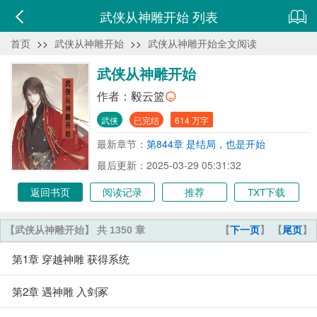
武侠从神雕开始 列表
首页
>>
武侠从神雕开始
>>
武侠从神雕开始全文阅读
武侠从神雕开始
作者：
毅云篮
武侠
已完结
614 万字
最新章节：
第844章 是结局，也是开始
最后更新：2025-03-29 05:31:32
返回书页
阅读记录
推荐
TXT下载
【武侠从神雕开始】 共 1350 章
【
下一页
】 【
尾页
】
第1章 穿越神雕 获得系统
第2章 遇神雕 入剑冢