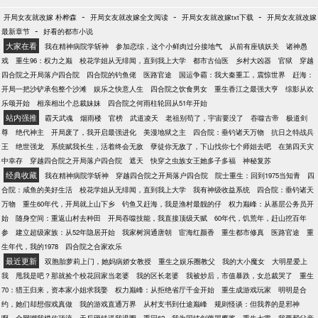
-
-
-
开局女友就改嫁 朴桦森
开局女友就改嫁全文阅读
开局女友就改嫁txt下载
开局女友就改嫁
-
最新章节
好看的都市小说
大家在看
我在精神病院学斩神
参加恋综，这个小鲜肉过分接地气
从前有座镇妖关
诸神愚
戏
重生96：权力之巅
校花学姐从无绯闻，直到我上大学
都市古仙医
乡村大凶器
官狱
穿越
四合院之开局落户四合院
四合院的钓鱼佬
医路官途
国运争霸：我大秦重工，震惊世界
赶海：
开局一把沙铲承包整个沙滩
娱乐之快意人生
四合院之饮食男女
重生香江之最强大亨
综影从欢
乐颂开始
相亲相出个总裁妹妹
四合院之何雨柱轮回从51年开始
站内强推
霸天武魂
烟雨楼
官榜
武道凌天
老祖别苟了，宇宙要没了
吞噬古帝
极道剑
尊
绝代神主
开局废了，我开启最强进化
美漫地狱之主
四合院：垂钓诸天万物
抗日之特战兵
王
绝世强龙
系统赋我长生，活着终会无敌
孽徒你无敌了，下山找你七个师姐去吧
在第四天灾
中幸存
穿越四合院之开局落户四合院
遮天
快穿之虫族女王她多子多福
神秘复苏
经典收藏
我在精神病院学斩神
穿越四合院之开局落户四合院
院士重生：回到1975当知青
四
合院：咸鱼的美好生活
校花学姐从无绯闻，直到我上大学
我有神级收益系统
四合院：垂钓诸天
万物
重生60年代，开局就上山下乡
钓鱼又赶海，我是渔村最靓的仔
权力巅峰：从基层公务员开
始
随身空间：重返山村去种田
开局吞噬技能，我直接顶级天赋
60年代，饥荒年，赶山挖百年
参
建立超级家族：从52年隐居开始
我家树洞通唐朝
宦海红颜香
重生都市修真
医路官途
重
生年代，我的1978
四合院之合家欢乐
最近更新
双胞胎萝莉上门，她妈病娇女教授
重生之娱乐圈教父
我的大小魔女
大明星爱上
我
甩我是吧？那就捡个校花回家当老婆
我的区长老婆
我被炒后，市值暴跌，女总裁哭了
重生
70：猎王归来，资本家小姐求我娶
权力巅峰：从拒绝省厅千金开始
重生成游戏玩家
明明是合
约，她们却想假戏真做
我的游戏直通万界
从村支书到仕途巅峰
规则怪谈：但我养的是邪神