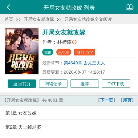
开局女友就改嫁 列表
首页
>>
开局女友就改嫁
>>
开局女友就改嫁全文阅读
开局女友就改嫁
作者：
朴桦森
都市
已完结
1877 万字
最新章节：
第4649章 去见三夫人
最后更新：2026-08-07 14:26:17
返回书页
阅读记录
推荐
TXT下载
【开局女友就改嫁】 共 4651 章
【
下一页
】 【
尾页
】
第1章 女友改嫁
第2章 天上掉老婆