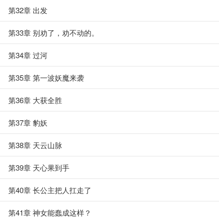
第32章 出发
第33章 别劝了，劝不动的。
第34章 过河
第35章 第一波妖魔来袭
第36章 大获全胜
第37章 豹妖
第38章 天云山脉
第39章 天心果到手
第40章 长公主把人扛走了
第41章 神女能蠢成这样？