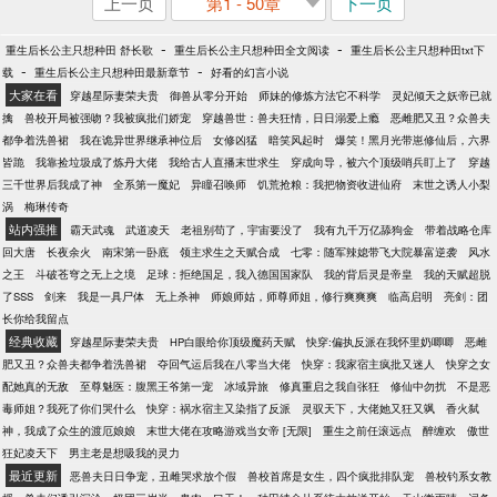
上一页
第1 - 50章
下一页
-
-
重生后长公主只想种田 舒长歌
重生后长公主只想种田全文阅读
重生后长公主只想种田txt下
-
-
载
重生后长公主只想种田最新章节
好看的幻言小说
大家在看
穿越星际妻荣夫贵
御兽从零分开始
师妹的修炼方法它不科学
灵妃倾天之妖帝已就
擒
兽校开局被强吻？我被疯批们娇宠
穿越兽世：兽夫狂情，日日溺爱上瘾
恶雌肥又丑？众兽夫
都争着洗兽裙
我在诡异世界继承神位后
女修凶猛
暗笑风起时
爆笑！黑月光带崽修仙后，六界
皆跪
我靠捡垃圾成了炼丹大佬
我给古人直播末世求生
穿成向导，被六个顶级哨兵盯上了
穿越
三千世界后我成了神
全系第一魔妃
异瞳召唤师
饥荒抢粮：我把物资收进仙府
末世之诱人小梨
涡
梅琳传奇
站内强推
霸天武魂
武道凌天
老祖别苟了，宇宙要没了
我有九千万亿舔狗金
带着战略仓库
回大唐
长夜余火
南宋第一卧底
领主求生之天赋合成
七零：随军辣媳带飞大院暴富逆袭
风水
之王
斗破苍穹之无上之境
足球：拒绝国足，我入德国国家队
我的背后灵是帝皇
我的天赋超脱
了SSS
剑来
我是一具尸体
无上杀神
师娘师姑，师尊师姐，修行爽爽爽
临高启明
亮剑：团
长你给我留点
经典收藏
穿越星际妻荣夫贵
HP白眼给你顶级魔药天赋
快穿:偏执反派在我怀里奶唧唧
恶雌
肥又丑？众兽夫都争着洗兽裙
夺回气运后我在八零当大佬
快穿：我家宿主疯批又迷人
快穿之女
配她真的无敌
至尊魅医：腹黑王爷第一宠
冰域异旅
修真重启之我自张狂
修仙中勿扰
不是恶
毒师姐？我死了你们哭什么
快穿：祸水宿主又染指了反派
灵驭天下，大佬她又狂又飒
香火弑
神，我成了众生的渡厄娘娘
末世大佬在攻略游戏当女帝 [无限]
重生之前任滚远点
醉缠欢
傲世
狂妃凌天下
男主老是想吸我的灵力
最近更新
恶兽夫日日争宠，丑雌哭求放个假
兽校首席是女生，四个疯批排队宠
兽校钓系女教