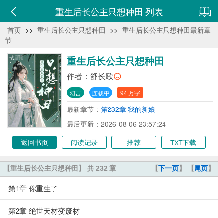
重生后长公主只想种田 列表
首页
>>
重生后长公主只想种田
>>
重生后长公主只想种田最新章
节
重生后长公主只想种田
作者：
舒长歌
幻言
连载中
94 万字
最新章节：
第232章 我的新娘
最后更新：2026-08-06 23:57:24
返回书页
阅读记录
推荐
TXT下载
【重生后长公主只想种田】 共 232 章
【
下一页
】 【
尾页
】
第1章 你重生了
第2章 绝世天材变废材