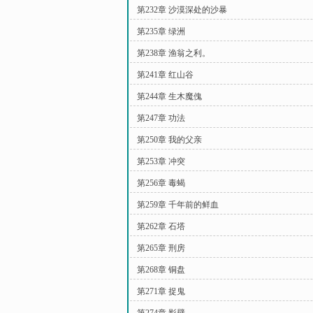
第232章 沙漠深处的沙暴
第235章 绿洲
第238章 渔翁之利。
第241章 红山谷
第244章 生木魔傀
第247章 功法
第250章 我的父亲
第253章 冲突
第256章 毒蝎
第259章 千年前的鲜血
第262章 石塔
第265章 刑房
第268章 铜盘
第271章 捉鬼