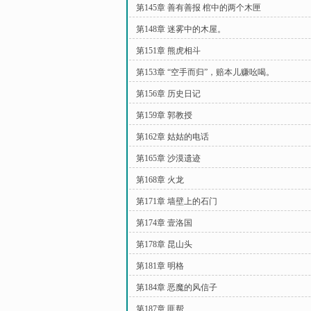
第145章 善有善报 棺中的两个木匣
第148章 迷雾中的木屋。
第151章 熊虎相斗
第153章 “空手而归”，赔本儿赚吆喝。
第156章 历史日记
第159章 郭教授
第162章 姑姑的电话
第165章 沙漠遗迹
第168章 火龙
第171章 墙壁上的石门
第174章 壹洛国
第178章 昆山头
第181章 明格
第184章 恶魔的风信子
第187章 匪帮