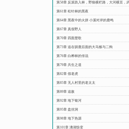
第58章 反派跌入林，野狼横栏路，大河横亘，
第61章 松针林的黑夜
第64章 黑夜中的火拼 小溪对岸的鹿鸣
第67章 真假野人
第70章 四面楚歌
第73章 追在驯鹿后面的大马猴与二狗
第76章 白桦林的传说
第79章 共生之道
第82章 假老虎
第85章 无人村里的老太太
第89章 追敌
第92章 地下银河
第95章 盘丝洞
第98章 地下热源
第101章 沸湖惊变