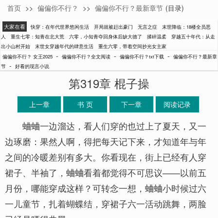
首页
>>
偏偏你不行？
>>
偏偏你不行？最新章节
(目录)
女王2025
大家在看
快穿：在年代世界悠闲生活
开局就被赶出豪门
无言之症
末世降临：18楼全员恶
人
重生七零：知青在北大荒
六零，小知青夺回身体后缺大德了
揉碎温柔
穿越五十年代：从走
出小山村开始
末世女穿越年代的肆意生活
重生六零，带着空间抄光女主家
-
-
-
偏偏你不行？ 女王2025
偏偏你不行？全文阅读
偏偏你不行？txt下载
偏偏你不行？最新章
-
节
好看的现言小说
第319章 棍子操
上一章
书 页
下一章
阅读记录
蛐蛐一边溜达，看人们穿的也过上了夏天，又一
边琢磨：果然人啊，得把每天记下来，才知道年与年
之间的冷暖差别有多大。你看现在，街上已经有人穿
裙子、半袖了，蛐蛐看着都觉得不可思议——以前五
月份，哪能穿成这样？可转念一想，蛐蛐小时候过六
一儿童节，扎着蝴蝶结，穿裙子六一活动跳舞，两脸