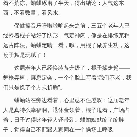
着不荒凉。蛐蛐琢磨了半天，得出结论：人气这东
西，不看数量，看风水。
保健操音乐呼啦啦响起来之前，三五个老年人已
经拎着棍子站好了队形，气定神闲，像是在排练某种
远古阵法。蛐蛐定睛一看，哦，用棍子做养生功，这
扇子舞是玩腻了！
这届老年人已经换装备升级了，棍子操走起——
舞枪弄棒，屏息定会，一个个脸上写着“我们不老，我
们只是换了个方式折腾”。
蛐蛐站在旁边看着，心里忍不住感叹：这届老年
人是真特么幸福啊。退休金领着，棍子甩着，广场占
着，日子过得比年轻人还带劲。蛐蛐默默缩了缩脖
子，觉得自己不配跟人家同在一个操场上呼吸。