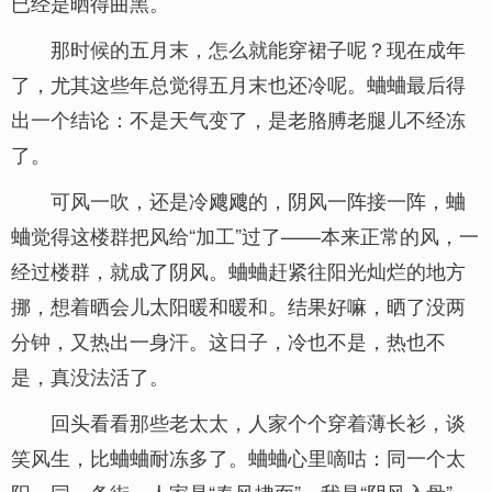
已经是晒得曲黑。
那时候的五月末，怎么就能穿裙子呢？现在成年
了，尤其这些年总觉得五月末也还冷呢。蛐蛐最后得
出一个结论：不是天气变了，是老胳膊老腿儿不经冻
了。
可风一吹，还是冷飕飕的，阴风一阵接一阵，蛐
蛐觉得这楼群把风给“加工”过了——本来正常的风，一
经过楼群，就成了阴风。蛐蛐赶紧往阳光灿烂的地方
挪，想着晒会儿太阳暖和暖和。结果好嘛，晒了没两
分钟，又热出一身汗。这日子，冷也不是，热也不
是，真没法活了。
回头看看那些老太太，人家个个穿着薄长衫，谈
笑风生，比蛐蛐耐冻多了。蛐蛐心里嘀咕：同一个太