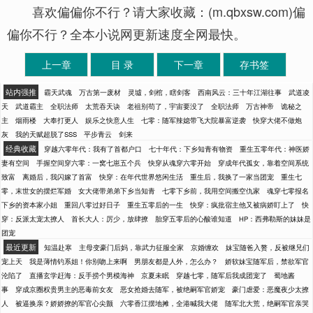
喜欢偏偏你不行？请大家收藏：(m.qbxsw.com)偏
偏你不行？全本小说网更新速度全网最快。
上一章
目 录
下一章
存书签
站内强推
霸天武魂
万古第一废材
灵墟，剑棺，瞎剑客
西南风云：三十年江湖往事
武道凌
天
武道霸主
全职法师
太荒吞天诀
老祖别苟了，宇宙要没了
全职法师
万古神帝
诡秘之
主
烟雨楼
大奉打更人
娱乐之快意人生
七零：随军辣媳带飞大院暴富逆袭
快穿大佬不做炮
灰
我的天赋超脱了SSS
平步青云
剑来
经典收藏
穿越六零年代：我有了首都户口
七十年代：下乡知青有物资
重生五零年代：神医娇
妻有空间
手握空间穿六零：一窝七崽五个兵
快穿从魂穿六零开始
穿成年代孤女，靠着空间系统
致富
离婚后，我闪嫁了首富
快穿：在年代世界悠闲生活
重生后，我换了一家当团宠
重生七
零，末世女的摆烂军婚
女大佬带弟弟下乡当知青
七零下乡前，我用空间搬空仇家
魂穿七零报名
下乡的资本家小姐
重回八零过好日子
重生五零后的一生
快穿：疯批宿主他又被病娇盯上了
快
穿：反派太宠太撩人
首长大人：厉少，放肆撩
胎穿五零后的心酸谁知道
HP：西弗勒斯的妹妹是
团宠
最近更新
知温赴寒
主母变豪门后妈，靠武力征服全家
京婚缠欢
妹宝随爸入赘，反被继兄们
宠上天
我是薄情钓系姐！你别吻上来啊
男朋友都是人外，怎么办？
娇软妹宝随军后，禁欲军官
沦陷了
直播玄学赶海：反手捞个男模海神
京夏未眠
穿越七零，随军后我成团宠了
蜀地酱
事
穿成京圈权贵男主的恶毒前女友
恶女抢婚去随军，被绝嗣军官娇宠
豪门虐爱：恶魔夜少太撩
人
被逼换亲？娇娇撩的军官心尖颤
六零香江摆地摊，全港喊我大佬
随军北大荒，绝嗣军官亲哭