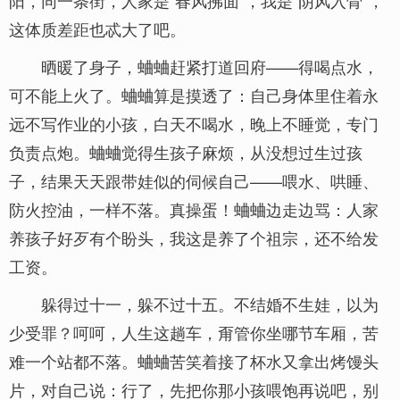
阳，同一条街，人家是“春风拂面”，我是“阴风入骨”，
这体质差距也忒大了吧。
晒暖了身子，蛐蛐赶紧打道回府——得喝点水，
可不能上火了。蛐蛐算是摸透了：自己身体里住着永
远不写作业的小孩，白天不喝水，晚上不睡觉，专门
负责点炮。蛐蛐觉得生孩子麻烦，从没想过生过孩
子，结果天天跟带娃似的伺候自己——喂水、哄睡、
防火控油，一样不落。真操蛋！蛐蛐边走边骂：人家
养孩子好歹有个盼头，我这是养了个祖宗，还不给发
工资。
躲得过十一，躲不过十五。不结婚不生娃，以为
少受罪？呵呵，人生这趟车，甭管你坐哪节车厢，苦
难一个站都不落。蛐蛐苦笑着接了杯水又拿出烤馒头
片，对自己说：行了，先把你那小孩喂饱再说吧，别