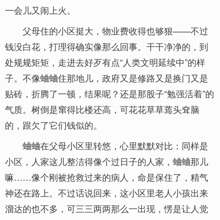
一会儿又闹上火。
父母住的小区挺大，物业费收得也够狠——不过
钱没白花，打理得确实像那么回事。干干净净的，到
处规规矩矩，走进去好歹有点“人类文明延续中”的样
子。不像蛐蛐住那地儿，政府又是修路又是换门又是
贴砖，折腾了一顿，结果呢？还是那股子“勉强活着”的
气质。树倒是窜得比楼还高，可花花草草蔫头耷脑
的，跟欠了它们钱似的。
蛐蛐在父母小区里转悠，心里默默对比：同样是
小区，人家这儿整洁得像个过日子的人家，蛐蛐那儿
嘛……像个刚被抢救过来的病人，命是保住了，精气
神还在路上。不过话说回来，这小区里老人小孩出来
溜达的也不多，可三三两两那么一出现，愣是让人觉