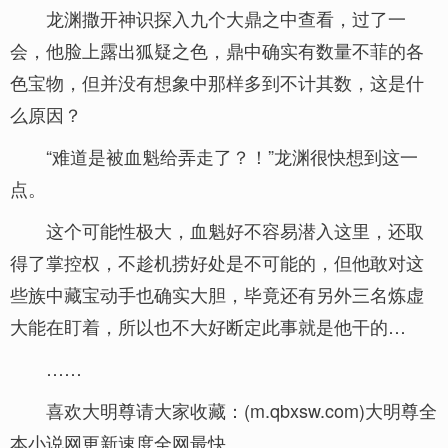
龙渊撒开神识探入九个大鼎之中查看，过了一
会，他脸上露出狐疑之色，鼎中确实有数量不菲的各
色宝物，但并没有想象中那样多到不计其数，这是什
么原因？
“难道是被血魁给弄走了？！”龙渊很快想到这一
点。
这个可能性极大，血魁好不容易潜入这里，还取
得了掌控权，不趁机捞好处是不可能的，但他敢对这
些族中藏宝动手也确实大胆，毕竟还有另外三名炼虚
大能在盯着，所以也不大好断定此事就是他干的…
……
喜欢大明尊请大家收藏：(m.qbxsw.com)大明尊全
本小说网更新速度全网最快。