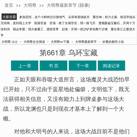
首页
>>
大明尊
>>
大明尊最新章节
(目录)
沁士
大家在看
参加恋综，这个小鲜肉过分接地气
从前有座镇妖关
重生96：权力之巅
校花学姐从
无绯闻，直到我上大学
医路官途
官场：救了女领导后，我一路飞升
透视眼鉴宝赌石，开局十万
倍利润
国运争霸：我大秦重工，震惊世界
赶海：开局一把沙铲承包整个沙滩
重生香江之最强大
亨
-
-
-
-
大明尊 沁士
大明尊全文阅读
大明尊txt下载
大明尊最新章节
好看的都市小说
第661章 乌环宝藏
上一章
书 页
下一章
阅读记录
正如天眼和吞噬大道所言，这场魔灵大战恐怕早
已开始，只不过由于蓝星地处偏僻，文明低下，既无
法获得相关信息，又没有能力上到牌桌参与这场大
战，所以龙渊也只是到现在才基本上了解到一个大
概。
对他和大明号的人来说，这场大战目前不是他们