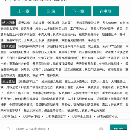
上一章
目 录
下一章
存书签
站内强推
霸天武魂
武道凌天
全职法师
武道霸主
穿越星际妻荣夫贵
凡人修仙传
奈何淘
妻能耐太嚣张
逆天邪神
权欲：从乡镇到省委大院
工厂里的女人
重回八零过好日子
遮天
穿
越四合院之开局落户四合院
中兴大明，从绞杀吴三桂开始
校花的贴身高手
镇国傻世子
葬神
渊
重生60年代，开局就上山下乡
渣男神豪，我能看见欲望词条
斗破苍穹
经典收藏
我在精神病院学斩神
穿越四合院之开局落户四合院
院士重生：回到1975当知青
四
合院：咸鱼的美好生活
校花学姐从无绯闻，直到我上大学
我有神级收益系统
都重生了谁谈恋爱
啊
四合院：垂钓诸天万物
钓鱼又赶海，我是渔村最靓的仔
权力巅峰：从基层公务员开始
随身
空间：重返山村去种田
开局吞噬技能，我直接顶级天赋
天天警察局备案，你管这叫搞副业？
我
在美国开诊所
60年代，饥荒年，赶山挖百年参
建立超级家族：从52年隐居开始
宦海红颜香
重
生都市修真
重生年代，我的1978
诸神愚戏
最近更新
双胞胎萝莉上门，她妈病娇女教授
重生之娱乐圈教父
我的大小魔女
大明星爱上
我
甩我是吧？那就捡个校花回家当老婆
我的区长老婆
灵事录
我被炒后，市值暴跌，女总裁哭
了
重生70：猎王归来，资本家小姐求我娶
权力巅峰：从拒绝省厅千金开始
重生成游戏玩家
明
明是合约，她们却想假戏真做
我的游戏直通万界
从村支书到仕途巅峰
规则怪谈：但我养的是邪
神啊
全网嘲我模仿顶流，天后砸钱逼我退圈
重回62，我为国铸剑薅哭鹰酱
高武：替弟从军，归
来问我要军职？
顶级玩家回归，但是是吟游诗人
被虐88次，真真少爷心死离家
-
-
-
-
大明尊 沁士
大明尊txt下载
大明尊最新章节
大明尊全文阅读
好看的都市小说
搜索