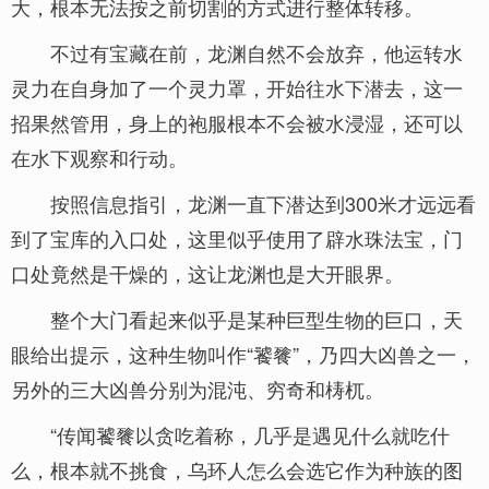
大，根本无法按之前切割的方式进行整体转移。
不过有宝藏在前，龙渊自然不会放弃，他运转水
灵力在自身加了一个灵力罩，开始往水下潜去，这一
招果然管用，身上的袍服根本不会被水浸湿，还可以
在水下观察和行动。
按照信息指引，龙渊一直下潜达到300米才远远看
到了宝库的入口处，这里似乎使用了辟水珠法宝，门
口处竟然是干燥的，这让龙渊也是大开眼界。
整个大门看起来似乎是某种巨型生物的巨口，天
眼给出提示，这种生物叫作“饕餮”，乃四大凶兽之一，
另外的三大凶兽分别为混沌、穷奇和梼杌。
“传闻饕餮以贪吃着称，几乎是遇见什么就吃什
么，根本就不挑食，乌环人怎么会选它作为种族的图