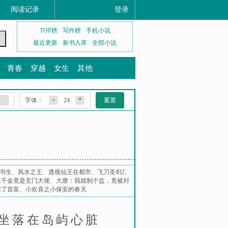
阅读记录
登录
TOP榜
写作榜
手机小说
最近更新
新书入库
全部小说
青春
穿越
女生
其他
-
+
字体：
24
重置
书生
、
风水之王
、
透视仙王在都市
、
飞刀圣剑2
、
真千金竟是玄门大佬
、
大唐：我就制个盐，竟被封
嫁了首富
、
小欢喜之小保安的春天
坐落在岛屿心脏