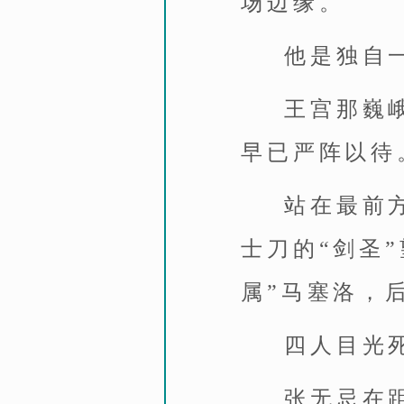
场边缘。
他是独自
王宫那巍
早已严阵以待
站在最前
士刀的“剑圣
属”马塞洛，
四人目光
张无忌在