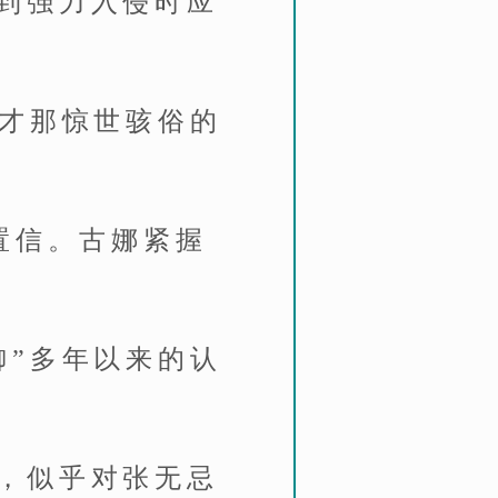
到强力入侵时应
刚才那惊世骇俗的
置信。古娜紧握
御”多年以来的认
，似乎对张无忌