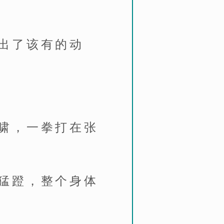
出了该有的动
啸，一拳打在张
猛蹬，整个身体