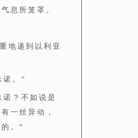
抑气息所笼罩。
郑重地递到以利亚
承诺。”
承诺？不如说是
凡有一丝异动，
的。”