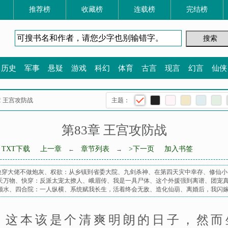
推荐榜
收藏榜
连载榜
完结榜
历史
军事
悬疑
游戏
科幻
体育
古言
现言
幻言
仙侠
3章 王宫攻防战
主题：
第83章 王宫攻防战
TXT下载
上一章
章节列表
>下一页
加入书签
←
→
快穿大佬不做炮灰
、
权欲：从乡镇到省委大院
、
九剑杀神
、
在第四天灾中幸存
、
修仙小
天万物
、
快穿：反派太宠太撩人
、
峨眉传
、
我是一具尸体
、
这个外援强到离谱
、
团宠
顺水
、
四合院：一人纵横
、
系统赋我长生，活着终会无敌
、
造化仙葫
、
离婚后，我闪
，这本该是个清爽明朗的日子，然而