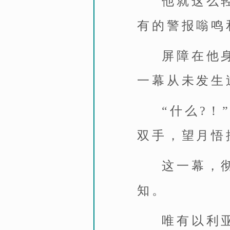
他就这么
有的警报嗡鸣
屏障在他
一幕从未发生
“什么?
双手，望月悟
这一幕，
知。
唯有以利