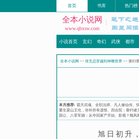
首页
书库
热门榜
全本小说网
www.qbxsw.com
小说首页
玄幻
奇幻
武侠
都市
全本小说网
>>
张无忌穿越到神雕世界
>> 第8
本月推荐:
霸天武魂
、
全职法师
、
凡人修仙传
、
重生梁山王伦，弥补所有遗恨
、
四合院：垂钓诸
国公
、
八零军婚：从夺回家产开始
、
影视？顺风
旭日初升