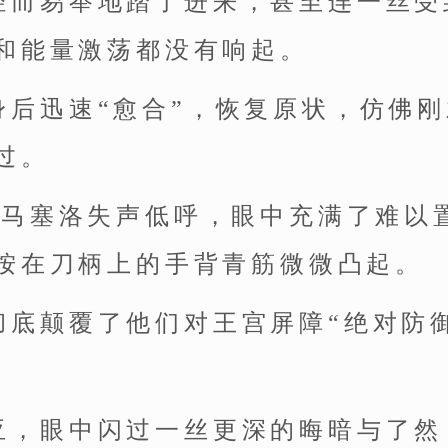
轻而易举地踏了进来，甚至连一丝受
和能量激荡都没有响起。
身后迅速“愈合”，恢复原状，仿佛
过。
！”马塞洛失声低呼，眼中充满了难以
按在刀柄上的手背青筋微微凸起。
彻底颠覆了他们对王宫屏障“绝对防
亚，眼中闪过一丝更深的晦暗与了然