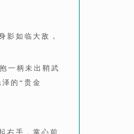
身影如临大敌，
怀抱一柄未出鞘武
光泽的“贵金
起右手，掌心前