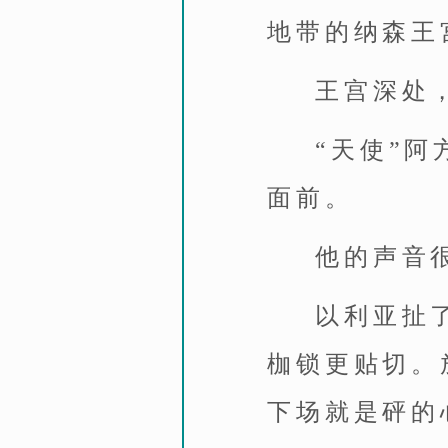
地带的纳森王
王宫深处
“天使”
面前。
他的声音
以利亚扯
枷锁更贴切。
下场就是砰的