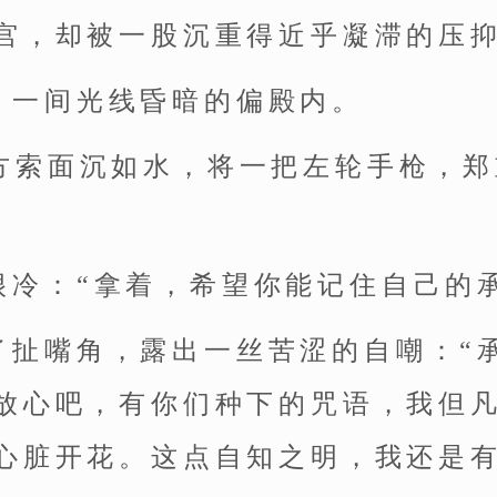
宫，却被一股沉重得近乎凝滞的压
，一间光线昏暗的偏殿内。
阿方索面沉如水，将一把左轮手枪，
很冷：“拿着，希望你能记住自己的
了扯嘴角，露出一丝苦涩的自嘲：“
放心吧，有你们种下的咒语，我但
心脏开花。这点自知之明，我还是有