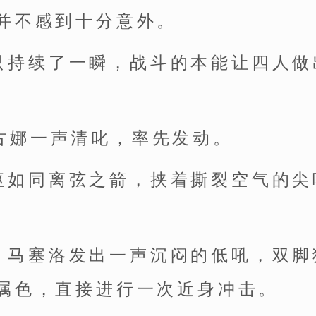
并不感到十分意外。
只持续了一瞬，战斗的本能让四人做
”古娜一声清叱，率先发动。
躯如同离弦之箭，挟着撕裂空气的尖
，马塞洛发出一声沉闷的低吼，双脚
属色，直接进行一次近身冲击。