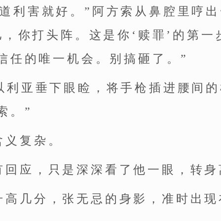
知道利害就好。”阿方索从鼻腔里哼
儿，你打头阵。这是你‘赎罪’的第一
信任的唯一机会。别搞砸了。”
”以利亚垂下眼睑，将手枪插进腰间的
索。”
含义复杂。
有回应，只是深深看了他一眼，转身
升高几分，张无忌的身影，准时出现