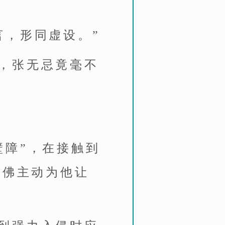
言，形同虚设。”
，张无忌竟毫不
壁障”，在接触到
仿佛主动为他让