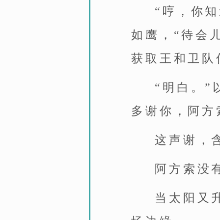
“哼，你
如鹰，“待会
获取王和卫队
“明白。
多谢你，阿方
这声谢，
阿方索没
当太阳又