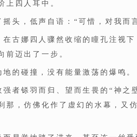
阶上四人耳中。
了摇头，低声自语：“可惜，对我而
，在古娜四人骤然收缩的瞳孔注视下
向前迈出了一步。
动地的碰撞，没有能量激荡的爆鸣。
数强者铩羽而归、望而生畏的“神之
刹那，仿佛化作了虚幻的水幕，又