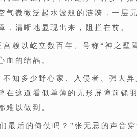
空气微微泛起水波般的涟漪，一层
障，清晰地显现出来，阻拦在前。
王宫赖以屹立数百年、号称“神之壁
心血的结晶。
，不知多少野心家、入侵者、强大异
曾在这道看似单薄的无形屏障前铩
都难以做到。
你们最后的倚仗吗？”张无忌的声音