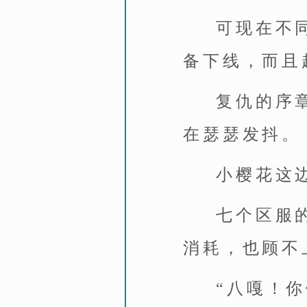
可现在不
备下线，而且
复仇的序
在瑟瑟发抖。
小樱花这
七个区服
消耗，也顾不
“八嘎！