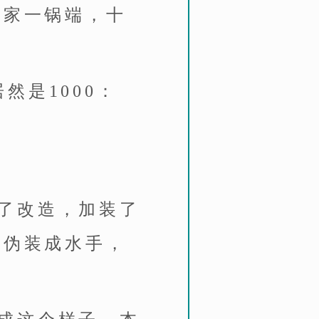
人家一锅端，十
然是1000：
了改造，加装了
官伪装成水手，