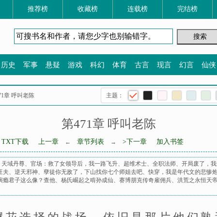
推荐榜
收藏榜
连载榜
完结榜
历史
军事
悬疑
游戏
科幻
体育
古言
现言
幻言
仙侠
471章 呼叫老陈
主题：
第471章 呼叫老陈
TXT下载
上一章
章节列表
>下一章
加入书签
←
→
、
天域丹尊
、
官场：救了女领导后，我一路飞升
、
超维术士
、
全职法师
、
开局废了，我
旺夫
、
逆天邪神
、
孽徒你无敌了，下山找你七个师姐去吧
、
快穿，我是年代文的悲惨
演瘾君子这么像？查他
、
杨氏崛起之啃孙成仙
、
赛博朋克传奇雇佣兵
、
洪荒之永恒天