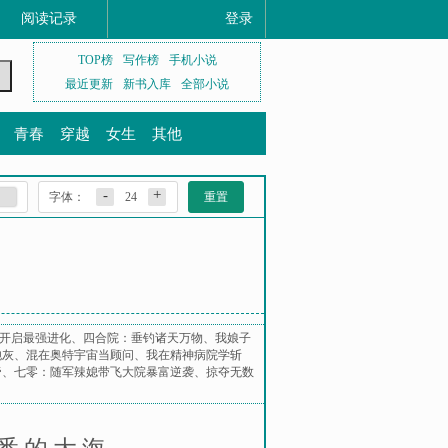
阅读记录
登录
TOP榜
写作榜
手机小说
最近更新
新书入库
全部小说
青春
穿越
女生
其他
-
+
字体：
24
重置
开启最强进化
、
四合院：垂钓诸天万物
、
我娘子
炮灰
、
混在奥特宇宙当顾问
、
我在精神病院学斩
帝
、
七零：随军辣媳带飞大院暴富逆袭
、
掠夺无数