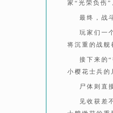
家“光荣负伤”
最终，战斗
玩家们一
将沉重的战舰
接下来的
小樱花士兵的
尸体则直
见收获差