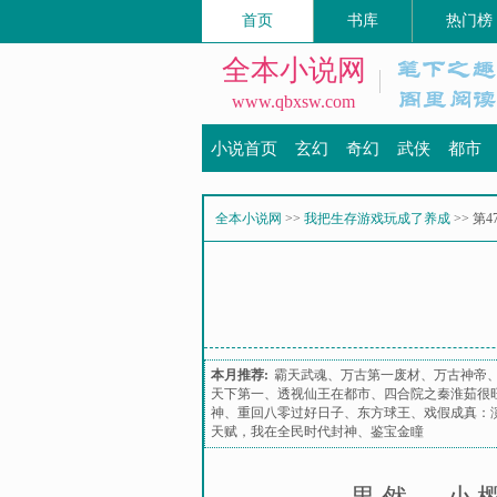
首页
书库
热门榜
全本小说网
www.qbxsw.com
小说首页
玄幻
奇幻
武侠
都市
全本小说网
>>
我把生存游戏玩成了养成
>> 第
本月推荐:
霸天武魂
、
万古第一废材
、
万古神帝
天下第一
、
透视仙王在都市
、
四合院之秦淮茹很
神
、
重回八零过好日子
、
东方球王
、
戏假成真：
天赋，我在全民时代封神
、
鉴宝金瞳