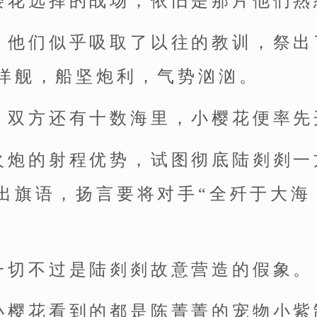
樱花选择的战场，依旧是那片他们熟
，他们似乎吸取了以往的教训，祭出
洋舰，船坚炮利，气势汹汹。
，双方还有十数海里，小樱花便率先
火炮的射程优势，试图彻底陆剡剡一
出旗语，扬言要将对手“全歼于大海
一切不过是陆剡剡故意营造的假象。
小樱花看到的都是陈菁菁的宠物小紫