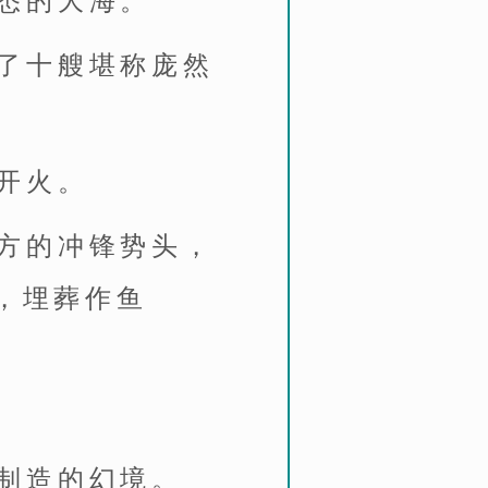
悉的大海。
了十艘堪称庞然
开火。
方的冲锋势头，
，埋葬作鱼
制造的幻境。