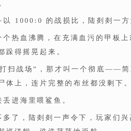
。
以 1000:0 的战损比，陆剡剡一
个个热血沸腾，在充满血污的甲板上
都跺得摇晃起来。
“打扫战场”，那才叫一个彻底——
尸体上，连片完整的布丝都没剩下
接丢进海里喂鲨鱼。
不多了，陆剡剡一声令下，玩家们兴