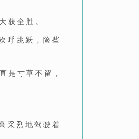
方大获全胜。
欢呼跳跃，险些
简直是寸草不留，
。
高采烈地驾驶着