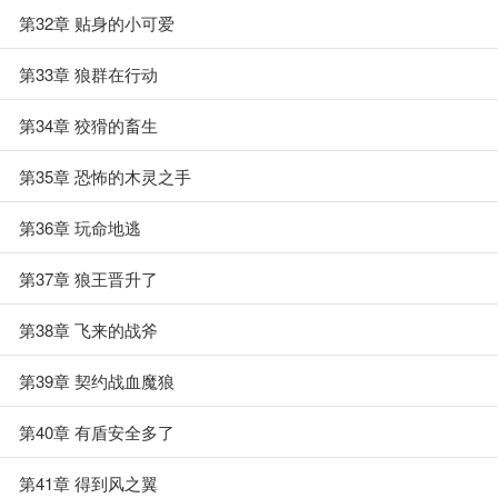
第32章 贴身的小可爱
第33章 狼群在行动
第34章 狡猾的畜生
第35章 恐怖的木灵之手
第36章 玩命地逃
第37章 狼王晋升了
第38章 飞来的战斧
第39章 契约战血魔狼
第40章 有盾安全多了
第41章 得到风之翼