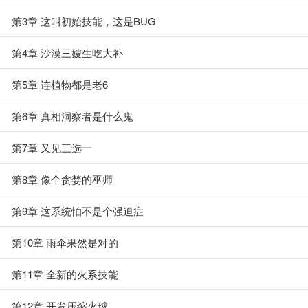
第3章 这叫初始技能，这是BUG
第4章 沙漠三嫂生吃大补
第5章 连植物都是老6
第6章 真相洞察者是什么鬼
第7章 又见三选一
第8章 像个贪婪的巫师
第9章 这系统怕不是个强迫症
第10章 雨伞果然是对的
第11章 全新的火系技能
第12章 开发压缩火球