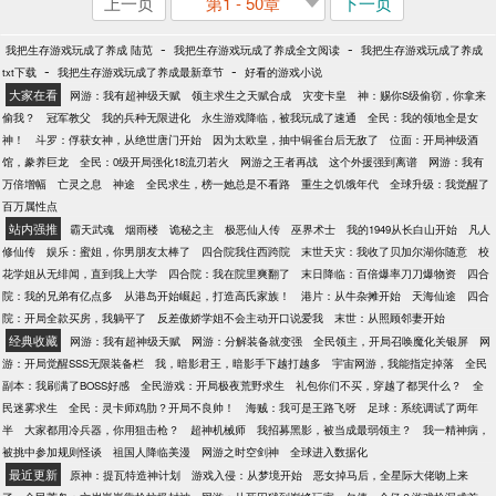
上一页
第1 - 50章
下一页
-
-
我把生存游戏玩成了养成 陆苋
我把生存游戏玩成了养成全文阅读
我把生存游戏玩成了养成
-
-
txt下载
我把生存游戏玩成了养成最新章节
好看的游戏小说
大家在看
网游：我有超神级天赋
领主求生之天赋合成
灾变卡皇
神：赐你S级偷窃，你拿来
偷我？
冠军教父
我的兵种无限进化
永生游戏降临，被我玩成了速通
全民：我的领地全是女
神！
斗罗：俘获女神，从绝世唐门开始
因为太欧皇，抽中铜雀台后无敌了
位面：开局神级酒
馆，豢养巨龙
全民：0级开局强化18流刃若火
网游之王者再战
这个外援强到离谱
网游：我有
万倍增幅
亡灵之息
神途
全民求生，榜一她总是不看路
重生之饥饿年代
全球升级：我觉醒了
百万属性点
站内强推
霸天武魂
烟雨楼
诡秘之主
极恶仙人传
巫界术士
我的1949从长白山开始
凡人
修仙传
娱乐：蜜姐，你男朋友太棒了
四合院我住西跨院
末世天灾：我收了贝加尔湖你随意
校
花学姐从无绯闻，直到我上大学
四合院：我在院里爽翻了
末日降临：百倍爆率刀刀爆物资
四合
院：我的兄弟有亿点多
从港岛开始崛起，打造高氏家族！
港片：从牛杂摊开始
天海仙途
四合
院：开局全款买房，我躺平了
反差傲娇学姐不会主动开口说爱我
末世：从照顾邻妻开始
经典收藏
网游：我有超神级天赋
网游：分解装备就变强
全民领主，开局召唤魔化关银屏
网
游：开局觉醒SSS无限装备栏
我，暗影君王，暗影手下越打越多
宇宙网游，我能指定掉落
全民
副本：我刷满了BOSS好感
全民游戏：开局极夜荒野求生
礼包你们不买，穿越了都哭什么？
全
民迷雾求生
全民：灵卡师鸡肋？开局不良帅！
海贼：我可是王路飞呀
足球：系统调试了两年
半
大家都用冷兵器，你用狙击枪？
超神机械师
我招募黑影，被当成最弱领主？
我一精神病，
被挑中参加规则怪谈
祖国人降临美漫
网游之时空剑神
全球进入数据化
最近更新
原神：提瓦特造神计划
游戏入侵：从梦境开始
恶女掉马后，全星际大佬吻上来