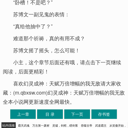
“卧槽！不是吧？”
苏博文一副见鬼的表情：
“真给他抽中了？”
难道那个祈祷，真的有用不成？
苏博文摇了摇头，怎么可能！
小主，这个章节后面还有哦，请点击下一页继续
阅读，后面更精彩！
喜欢幻灵成神：天赋万倍增幅的我无敌请大家收
藏：(m.qbxsw.com)幻灵成神：天赋万倍增幅的我无敌
全本小说网更新速度全网最快。
上一章
目 录
下一页
存书签
站内强推
霸天武魂
万古第一废材
灵墟，剑棺，瞎剑客
吞噬古帝
武道霸主
从笑傲开始，