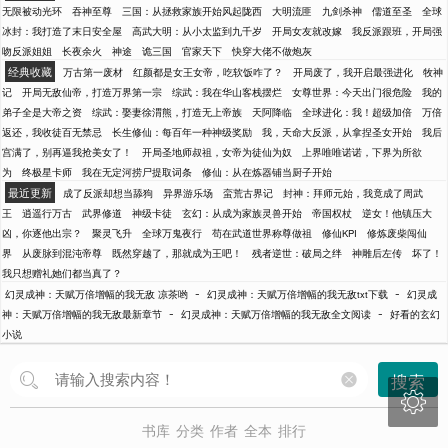
无限被动光环
吞神至尊
三国：从拯救家族开始风起陇西
大明流匪
九剑杀神
儒道至圣
全球
冰封：我打造了末日安全屋
高武大明：从小太监到九千岁
开局女友就改嫁
我反派跟班，开局强
吻反派姐姐
长夜余火
神途
诡三国
官家天下
快穿大佬不做炮灰
经典收藏
万古第一废材
红颜都是女王女帝，吃软饭咋了？
开局废了，我开启最强进化
牧神
记
开局无敌仙帝，打造万界第一宗
综武：我在华山客栈摆烂
女尊世界：今天出门很危险
我的
弟子全是大帝之资
综武：娶妻徐渭熊，打造无上帝族
天阿降临
全球进化：我！超级加倍
万倍
返还，我收徒百无禁忌
长生修仙：每百年一种神级奖励
我，天命大反派，从拿捏圣女开始
我后
宫满了，别再逼我抢美女了！
开局圣地师叔祖，女帝为徒仙为奴
上界唯唯诺诺，下界为所欲
为
终极星卡师
我在无定河捞尸提取词条
修仙：从在炼器铺当厨子开始
最近更新
成了反派却想当舔狗
异界游乐场
蛮荒古界记
封神：拜师元始，我竟成了周武
王
逍遥行万古
武界修道
神级卡徒
玄幻：从成为家族灵兽开始
帝国权杖
逆女！他镇压大
凶，你逐他出宗？
聚灵飞升
全球万鬼夜行
苟在武道世界称尊做祖
修仙KPI
修炼废柴闯仙
界
从废脉到混沌帝尊
既然穿越了，那就成为王吧！
残者逆世：破局之绊
神雕后左传
坏了！
我只想赠礼她们都当真了？
-
-
幻灵成神：天赋万倍增幅的我无敌 凉茶哟
幻灵成神：天赋万倍增幅的我无敌txt下载
幻灵成
-
-
神：天赋万倍增幅的我无敌最新章节
幻灵成神：天赋万倍增幅的我无敌全文阅读
好看的玄幻
小说
搜索

书库
分类
作者
全本
排行