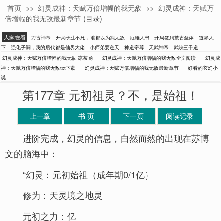
首页
>>
幻灵成神：天赋万倍增幅的我无敌
>>
幻灵成神：天赋万
凉茶哟
倍增幅的我无敌最新章节
(目录)
大家在看
万古神帝
开局长生不死，谁都以为我无敌
厄难天书
开局签到荒古圣体
道界天
下
强化子嗣，我的后代都是仙界大佬
小师弟要逆天
神道帝尊
天武神帝
武映三千道
-
-
幻灵成神：天赋万倍增幅的我无敌 凉茶哟
幻灵成神：天赋万倍增幅的我无敌全文阅读
幻灵成
-
-
神：天赋万倍增幅的我无敌txt下载
幻灵成神：天赋万倍增幅的我无敌最新章节
好看的玄幻小
说
第177章 元初祖灵？不，是始祖！
上一章
书 页
下一页
阅读记录
进阶完成，幻灵的信息，自然而然的出现在苏博
文的脑海中：
“幻灵：元初始祖（成年期0/1亿）
修为：天灵境之地灵
元初之力：亿