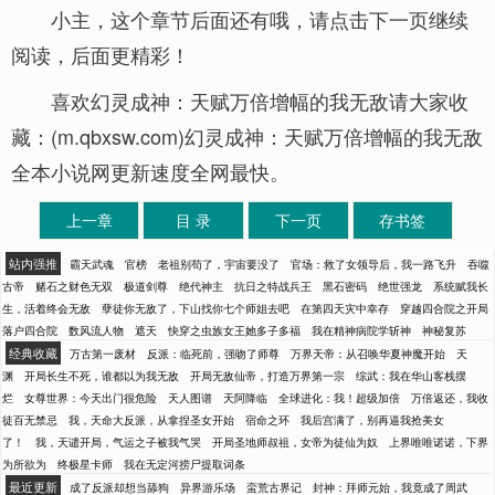
小主，这个章节后面还有哦，请点击下一页继续
阅读，后面更精彩！
喜欢幻灵成神：天赋万倍增幅的我无敌请大家收
藏：(m.qbxsw.com)幻灵成神：天赋万倍增幅的我无敌
全本小说网更新速度全网最快。
上一章
目 录
下一页
存书签
站内强推
霸天武魂
官榜
老祖别苟了，宇宙要没了
官场：救了女领导后，我一路飞升
吞噬
古帝
赌石之财色无双
极道剑尊
绝代神主
抗日之特战兵王
黑石密码
绝世强龙
系统赋我长
生，活着终会无敌
孽徒你无敌了，下山找你七个师姐去吧
在第四天灾中幸存
穿越四合院之开局
落户四合院
数风流人物
遮天
快穿之虫族女王她多子多福
我在精神病院学斩神
神秘复苏
经典收藏
万古第一废材
反派：临死前，强吻了师尊
万界天帝：从召唤华夏神魔开始
天
渊
开局长生不死，谁都以为我无敌
开局无敌仙帝，打造万界第一宗
综武：我在华山客栈摆
烂
女尊世界：今天出门很危险
天人图谱
天阿降临
全球进化：我！超级加倍
万倍返还，我收
徒百无禁忌
我，天命大反派，从拿捏圣女开始
宿命之环
我后宫满了，别再逼我抢美女
了！
我，天谴开局，气运之子被我气哭
开局圣地师叔祖，女帝为徒仙为奴
上界唯唯诺诺，下界
为所欲为
终极星卡师
我在无定河捞尸提取词条
最近更新
成了反派却想当舔狗
异界游乐场
蛮荒古界记
封神：拜师元始，我竟成了周武