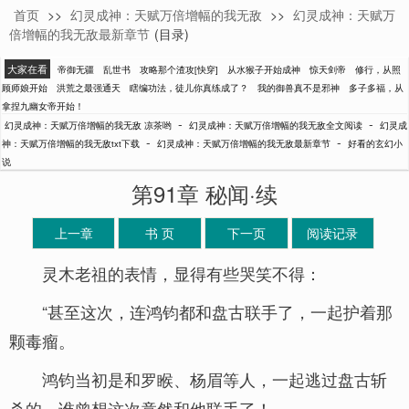
首页
>>
幻灵成神：天赋万倍增幅的我无敌
>>
幻灵成神：天赋万
凉茶哟
倍增幅的我无敌最新章节
(目录)
大家在看
帝御无疆
乱世书
攻略那个渣攻[快穿]
从水猴子开始成神
惊天剑帝
修行，从照
顾师娘开始
洪荒之最强通天
瞎编功法，徒儿你真练成了？
我的御兽真不是邪神
多子多福，从
拿捏九幽女帝开始！
-
-
幻灵成神：天赋万倍增幅的我无敌 凉茶哟
幻灵成神：天赋万倍增幅的我无敌全文阅读
幻灵成
-
-
神：天赋万倍增幅的我无敌txt下载
幻灵成神：天赋万倍增幅的我无敌最新章节
好看的玄幻小
说
第91章 秘闻·续
上一章
书 页
下一页
阅读记录
灵木老祖的表情，显得有些哭笑不得：
“甚至这次，连鸿钧都和盘古联手了，一起护着那
颗毒瘤。
鸿钧当初是和罗睺、杨眉等人，一起逃过盘古斩
杀的，谁曾想这次竟然和他联手了！