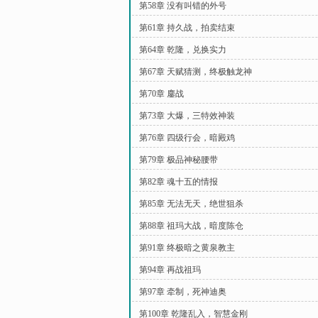
第58章 没有叫错的外号
第61章 持久战，拍卖结束
第64章 乾隆，兑换实力
第67章 天赋猜测，终极触龙神
第70章 鏖战
第73章 大爆，三特效神装
第76章 四级行会，暗殿鸡
第79章 极品神秘腰带
第82章 魂十五的情报
第85章 无法无天，绝世狙杀
第88章 祖玛大战，暗度陈仓
第91章 终极暗之黄泉教主
第94章 再战祖玛
第97章 牵制，死神迪奥
第100章 乾隆乱入，智慧金刚