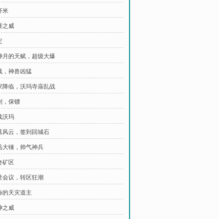
虾米
涯之威
定
夜神月的天赋，超级大爆
鏖战，神兽凶猛
玩家降临，沃玛寺庙乱战
谋划，保镖
战沃玛
古墓风云，签到回城石
极品大锤，帅气神兵
奇矿区
傲世会议，转区狂潮
恐怖的天灾道主
神之威