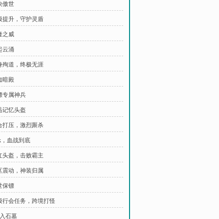
决傲世
等级提升，守护灵盾
隆之威
起云涌
以身殉道，终极无涯
知暗殿
保镖专属神兵
极品记忆头盔
联合打压，激烈厮杀
ack，血战到底
深红头盔，击败霸主
百区震动，神装归属
世保镖
七级行会任务，跨境打怪
进入石墓