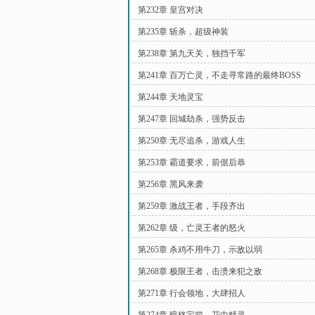
第232章 皇宫对决
第235章 斩杀，超级神装
第238章 第九天关，独挡千军
第241章 百万亡灵，不走寻常路的最终BOSS
第244章 天地灵宝
第247章 回城劫杀，强势反击
第250章 无尽追杀，游戏人生
第253章 霸道要求，前倨后恭
第256章 黑风来袭
第259章 激战王者，手段齐出
第262章 级，亡灵王者的怒火
第265章 杀鸡不用牛刀，示敌以弱
第268章 极限王者，击溃来犯之敌
第271章 行会领地，大肆招人