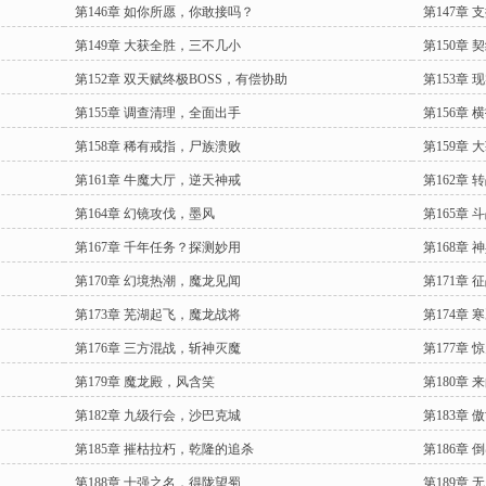
第146章 如你所愿，你敢接吗？
第147章 
第149章 大获全胜，三不几小
第150章
第152章 双天赋终极BOSS，有偿协助
第153章
第155章 调查清理，全面出手
第156章
第158章 稀有戒指，尸族溃败
第159章
第161章 牛魔大厅，逆天神戒
第162章
第164章 幻镜攻伐，墨风
第165章 
第167章 千年任务？探测妙用
第168章 
第170章 幻境热潮，魔龙见闻
第171章
第173章 芜湖起飞，魔龙战将
第174章
第176章 三方混战，斩神灭魔
第177章
第179章 魔龙殿，风含笑
第180章
第182章 九级行会，沙巴克城
第183章
第185章 摧枯拉朽，乾隆的追杀
第186章 
第188章 十强之名，得陇望蜀
第189章