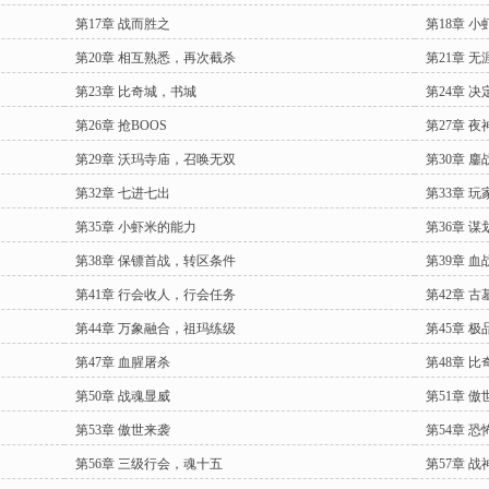
第17章 战而胜之
第18章 小
第20章 相互熟悉，再次截杀
第21章 无
第23章 比奇城，书城
第24章 决
第26章 抢BOOS
第27章 
第29章 沃玛寺庙，召唤无双
第30章 
第32章 七进七出
第33章 
第35章 小虾米的能力
第36章 
第38章 保镖首战，转区条件
第39章 血
第41章 行会收人，行会任务
第42章 
第44章 万象融合，祖玛练级
第45章 
第47章 血腥屠杀
第48章 比
第50章 战魂显威
第51章 
第53章 傲世来袭
第54章 
第56章 三级行会，魂十五
第57章 战