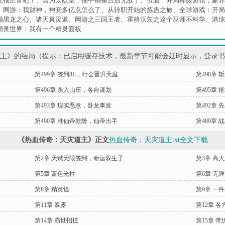
咒很正常吧？
、
因为太欧皇，抽中铜雀台后无敌了
、
位面：开局神级酒馆，豢养
、
网游：我财神，神宠多亿点怎么了
、
从转职开始的炼蛊之旅
、
全球游戏：开局
颗黑龙之心
、
诸天真灵道
、
网游之三国王者
、
霍格沃茨之这个巫师不科学
、
港综
精灵世界：我有一个精灵面板
道主》的结局（提示：已启用缓存技术，最新章节可能会延时显示，登录
第499章 签到8L，行会晋升天庭
第498章
第496章 杀入山庄，各自谋划
第495章 
第493章 现实恶意，卧龙事发
第492章
第490章 准仙帝乾隆，仙帝出手
第489章
《热血传奇：天灾道主》正文
热血传奇：天灾道主txt全文下载
第2章 天赋无限签到，命运双生子
第3章 高
第5章 蓝色光柱
第6章 无涯
第8章 精英怪
第9章 一
第11章 暴露
第12章 
第14章 霸世招揽
第15章 