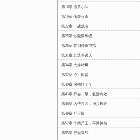
第16章 追杀小队
第19章 偷袭灭杀
第22章 一战成名
第25章 骷髅洞练级
第28章 签到传送戒指
第31章 红透半边天
第34章 大爆特爆
第37章 今世同盟
第40章 保镖挂了？
第43章 行会二级，复活奇效
第46章 名传百区，神兵风云
第49章 尸王殿
第52章 十禁尸王，再爆神装
第55章 行会宣战