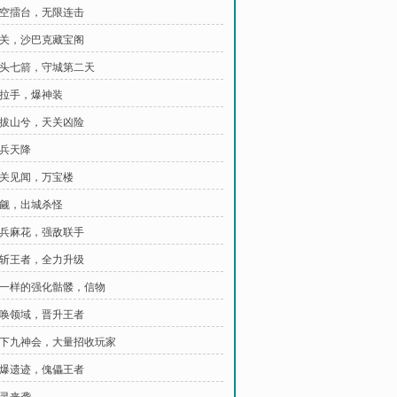
 时空擂台，无限连击
 天关，沙巴克藏宝阁
 钉头七箭，守城第二天
 手拉手，爆神装
 力拔山兮，天关凶险
神兵天降
 天关见闻，万宝楼
 觊觎，出城杀怪
 神兵麻花，强敌联手
 再斩王者，全力升级
 不一样的强化骷髅，信物
 召唤领域，晋升王者
 王下九神会，大量招收玩家
 打爆遗迹，傀儡王者