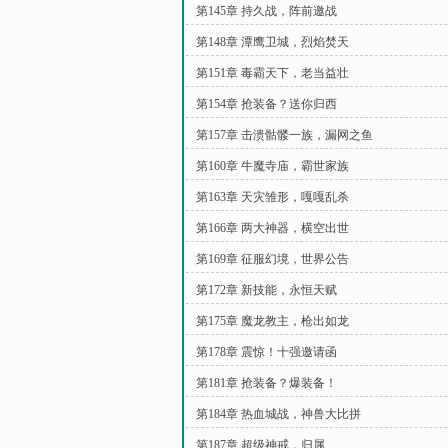
第145章 持久战，阵前邀战
第148章 潭鹰卫城，烈焰焚天
第151章 毒霸天下，老当益壮
第154章 抢装备？送你归西
第157章 击溃骷髅一族，漏网之鱼
第160章 牛魔寺庙，霸世家族
第163章 天灾雏形，嘎嘎乱杀
第166章 两大神器，横空出世
第169章 征服幻境，世界公告
第172章 新技能，永恒天赋
第175章 魔龙教主，枪出如龙
第178章 震惊！十强邀请函
第181章 抢装备？爆装备！
第184章 热血城战，神兽大比拼
第187章 超级神戒，归属