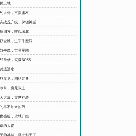
支援卫城
 契约大佬，支援盟友
 现实战况升级，保镖神威
 横扫四方，转战城北
 大获全胜，进军牛魔洞
 转战牛魔，亡灵军团
斗战圣僧，究极BOSS
神兵逍遥扇
 征战魔龙，四格装备
 寒冰掌，魔龙教主
 惊天大爆，震世神装
 来的早不如来的巧
 傲世强援，攻城开始
倒霉的大佬
 无天的补偿，风之邪天王