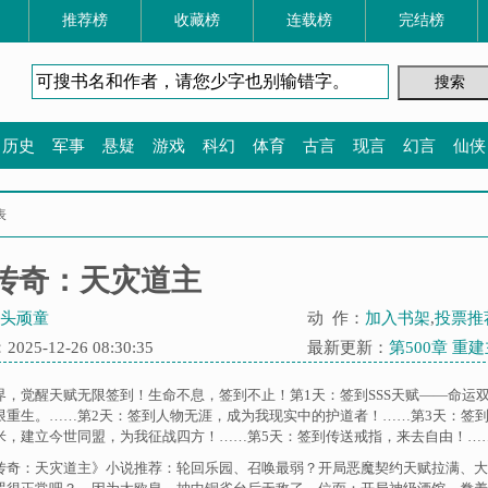
推荐榜
收藏榜
连载榜
完结榜
历史
军事
悬疑
游戏
科幻
体育
古言
现言
幻言
仙侠
表
传奇：天灾道主
头顽童
动 作：
加入书架
,
投票推
25-12-26 08:30:35
最新更新：
第500章 重
界，觉醒天赋无限签到！生命不息，签到不止！第1天：签到SSS天赋——命运
限重生。……第2天：签到人物无涯，成为我现实中的护道者！……第3天：签到
米，建立今世同盟，为我征战四方！……第5天：签到传送戒指，来去自由！…….
传奇：天灾道主》小说推荐：
轮回乐园
、
召唤最弱？开局恶魔契约天赋拉满
、
大