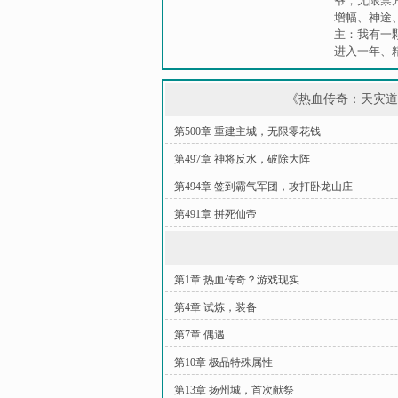
爷，无限禁
增幅
、
神途
主：我有一
进入一年
、
《热血传奇：天灾
第500章 重建主城，无限零花钱
第497章 神将反水，破除大阵
第494章 签到霸气军团，攻打卧龙山庄
第491章 拼死仙帝
第1章 热血传奇？游戏现实
第4章 试炼，装备
第7章 偶遇
第10章 极品特殊属性
第13章 扬州城，首次献祭