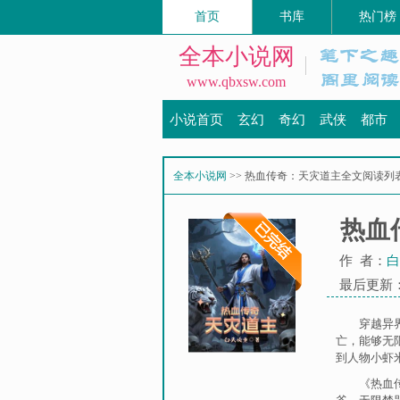
首页
书库
热门榜
全本小说网
www.qbxsw.com
小说首页
玄幻
奇幻
武侠
都市
全本小说网
>> 热血传奇：天灾道主全文阅读列
热血
作 者：
白
最后更新：20
穿越异
亡，能够无
到人物小虾
《热血