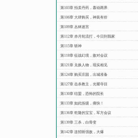
第103章 拍卖丹药，轰动两界
第106章 大肆购买，神装有价
第109章 丛林迷宫
第112章 赤月轮流打，今日到我家
第115章 斩神
第118章 征战幻境，敌对会议
第121章 兑换人物，现实相见
第124章 购买庄园，出城准备
第127章 击杀教主，光耀夺目
第130章 结盟，恐怖的院长
第133章 如此练级，痛快！
第136章 乾隆的宝宝，军方会议
第139章 三杀，白骨变
第142章 连招斩强敌，大爆