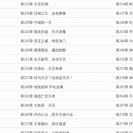
第233章 天灾狂潮
第234章
第236章 沙城之主，金色雕像
第237章
第239章 守城第一天
第240章
第242章 紧急支援，先灭老魔
第243章
第245章 灵宝之威，绝世龙门
第246章
第248章 遭遇围攻，鏖战犹酣
第249章 
第251章 全灭敌军，名传天关
第252章
第254章 兄弟伙，天灾来袭
第255章
第257章 何为天灾？这就是天灾！
第258章
第260章 地煞勋章 声名远播
第261章
第263章 激战亡灵王者
第264章
第266章 大收获，天石
第267章
第269章 内功心法，晋升王者行会
第270章
第272章 王者频出，前往遗迹
第273章