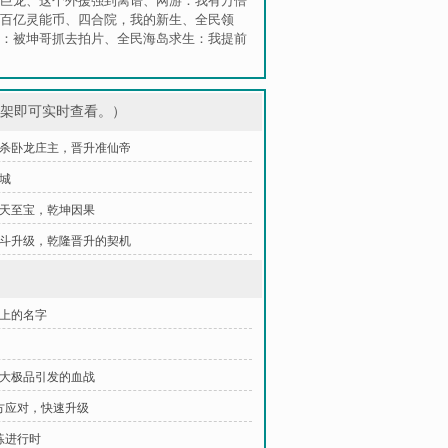
巨龙
、
这个外援强到离谱
、
网游：我有万倍
百亿灵能币
、
四合院，我的新生
、
全民领
：被坤哥抓去拍片
、
全民海岛求生：我提前
书架即可实时查看。）
 斩杀卧龙庄主，晋升准仙帝
摧城
 先天至宝，乾坤因果
 战斗升级，乾隆晋升的契机
大上的名字
件大极品引发的血战
各方应对，快速升级
带练进行时