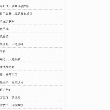
 披靡暗战，转区强者降临
 白日门森林，极品魔血戒指
击溃完美联军
彩色手镯
记忆套装
 神装道袍，天地道神
太子丹
 通用语，大开杀戒
屠龙战神之名
 救援，神兽军团
 惊艳温柔，完美没落
暗杀进行时
 军方宝库，功德殿
 真假教主，道院教授