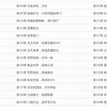
第104章 石墓杀机，天价
第105章
第107章 战魂护卫，今世同盟副掌门
第108章
第110章 终极剧毒蜘蛛，潜行摸尸
第111章 
第113章 恶魔祭坛
第114章 
第116章 双喜临门
第117章 
第119章 无天归来，初遇究极BOSS
第120章
第122章 无天来袭，再战恶魔祭坛
第123章 
第125章 荒野怪物，沃玛一族
第126章
第128章 氪金结界，超神之戒
第129章 
第131章 荒野训练，怪物潮汐
第132章
第134章 纷纷升级，再杀BOSS
第135章
第137章 吴空的震惊，天符神盒
第138章 
第140章 大战教主，抱团取暖
第141章
第143章 八级行会，进军苍月岛
第144章