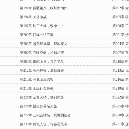
第191章 百区第八，联邦大动作
第192章
第194章 关外激战
第195章
第197章 蛇王大爆，致命一击
第198章
第200章 打爆一切不服
第201章
第203章 超负载戒指，裂地魔龙
第204章
第206章 召唤空间，相知相守
第207章
第209章 毒蛇山谷，寻寻觅觅
第210章
第212章 灭杀怪物，鏖战群雄
第213章
第215章 卧龙山庄恶客
第216章
第218章 王级行会任务
第219章
第221章 至尊天骄，签到大爆
第222章 
第224章 嚣张的异域人族
第225章
第227章 三职业神装，死神的使者
第228章
第230章 跨域入侵，行会召集令
第231章