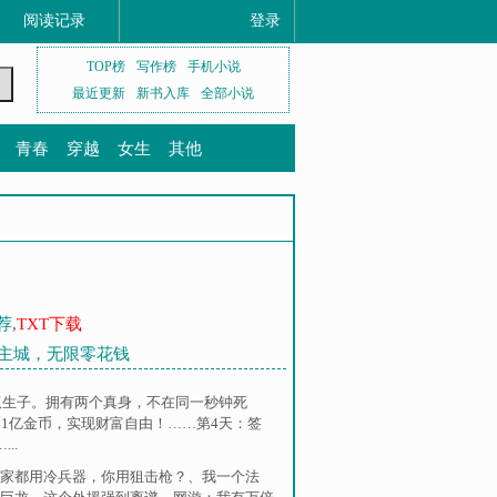
阅读记录
登录
TOP榜
写作榜
手机小说
最近更新
新书入库
全部小说
青春
穿越
女生
其他
荐
,
TXT下载
建主城，无限零花钱
双生子。拥有两个真身，不在同一秒钟死
1亿金币，实现财富自由！……第4天：签
..
家都用冷兵器，你用狙击枪？
、
我一个法