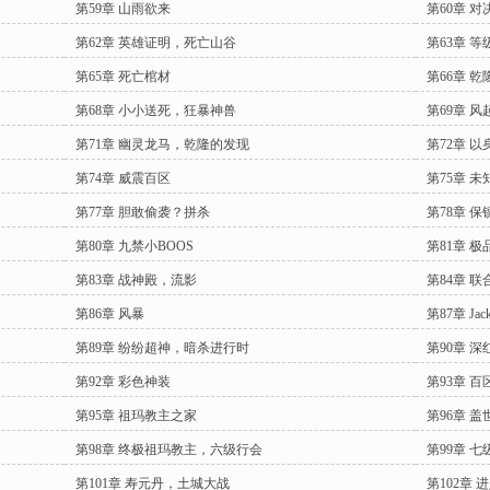
第59章 山雨欲来
第60章 对
第62章 英雄证明，死亡山谷
第63章 
第65章 死亡棺材
第66章 乾
第68章 小小送死，狂暴神兽
第69章 风
第71章 幽灵龙马，乾隆的发现
第72章 
第74章 威震百区
第75章 未
第77章 胆敢偷袭？拼杀
第78章 
第80章 九禁小BOOS
第81章 
第83章 战神殿，流影
第84章 
第86章 风暴
第87章 J
第89章 纷纷超神，暗杀进行时
第90章 
第92章 彩色神装
第93章 
第95章 祖玛教主之家
第96章 盖
第98章 终极祖玛教主，六级行会
第99章 
第101章 寿元丹，土城大战
第102章 