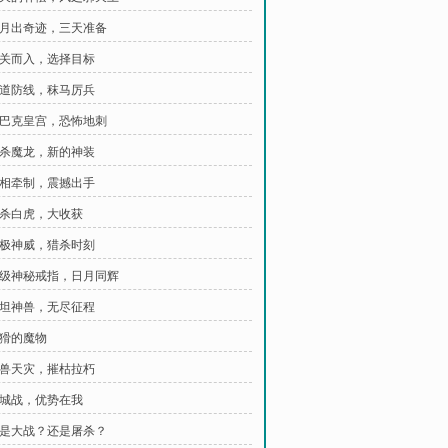
 赤月出奇迹，三天准备
 破关而入，选择目标
 三道防线，秣马厉兵
 沙巴克皇宫，恐怖地刺
 灭杀魔龙，新的神装
 互相牵制，震撼出手
 斩杀白虎，大收获
 无极神威，猎杀时刻
 超级神秘戒指，日月同辉
 泰坦神兽，无尽征程
狡猾的魔物
 神兽天灾，摧枯拉朽
 攻城战，优势在我
 这是大战？还是屠杀？