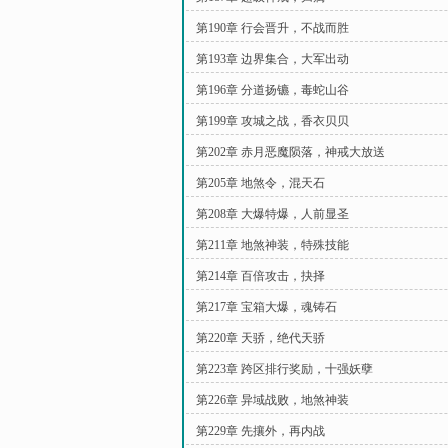
第190章 行会晋升，不战而胜
第193章 边界集合，大军出动
第196章 分道扬镳，毒蛇山谷
第199章 攻城之战，香衣贝贝
第202章 赤月恶魔陨落，神戒大放送
第205章 地煞令，混天石
第208章 大爆特爆，人前显圣
第211章 地煞神装，特殊技能
第214章 百倍攻击，抉择
第217章 宝箱大爆，魂铸石
第220章 天骄，绝代天骄
第223章 跨区排行奖励，十强妖孽
第226章 异域战败，地煞神装
第229章 先攘外，再内战