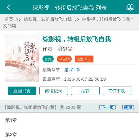
综影视，转组后放飞自我 列表
首页
>>
综影视，转组后放飞自我
>>
综影视，转组后放飞自我全
文阅读
综影视，转组后放飞自我
作者：
明伊
穿越
已完结
633 万字
最新章节：
第121章
最后更新：2026-08-07 22:50:29
返回书页
阅读记录
推荐
TXT下载
【综影视，转组后放飞自我】 共 2201 章
【
下一页
】 【
尾页
】
第1章
第2章