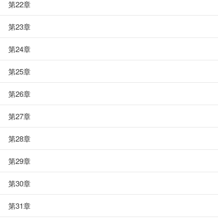
第22章
第23章
第24章
第25章
第26章
第27章
第28章
第29章
第30章
第31章