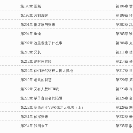
第195章 噩耗
第196章 
第198章 片刻温暖
第199章 
第201章 批评家与归来
第202章 
第204章 重逢
第205章
第207章 这里发生了什么事
第208章 
第210章 兄长
第211章 
第213章 是时候冒险
第214章 
第216章 你们居然这样大摇大摆地
第217章
第219章 老鼠的智慧
第220章 
第222章 又有人想NTR哦
第223章
第225章 献予盲目者的陷阱
第226章 
第228章 塞西莉亚VS雾霭之无魂者（上）
第229章
第231章 侦探归来
第232章
第234章 我回来了
第235章 