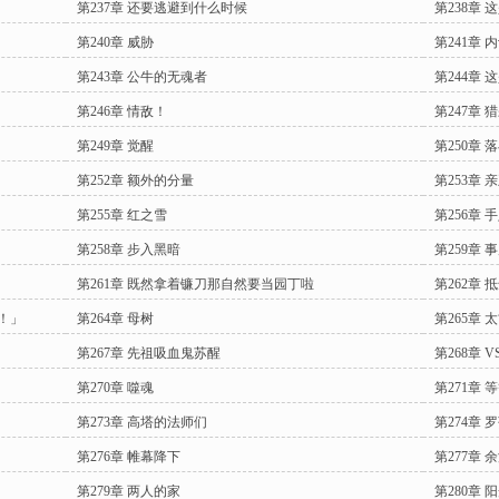
第237章 还要逃避到什么时候
第238章 
第240章 威胁
第241章 
第243章 公牛的无魂者
第244章
第246章 情敌！
第247章 
第249章 觉醒
第250章 
第252章 额外的分量
第253章 
第255章 红之雪
第256章 
第258章 步入黑暗
第259章 
第261章 既然拿着镰刀那自然要当园丁啦
第262章 
！」
第264章 母树
第265章 
第267章 先祖吸血鬼苏醒
第268章 
第270章 噬魂
第271章
第273章 高塔的法师们
第274章 
第276章 帷幕降下
第277章 
第279章 两人的家
第280章