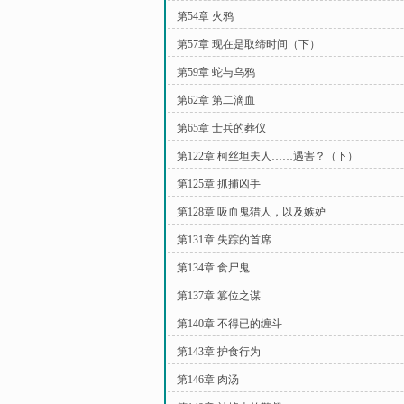
第54章 火鸦
第57章 现在是取缔时间（下）
第59章 蛇与乌鸦
第62章 第二滴血
第65章 士兵的葬仪
第122章 柯丝坦夫人……遇害？（下）
第125章 抓捕凶手
第128章 吸血鬼猎人，以及嫉妒
第131章 失踪的首席
第134章 食尸鬼
第137章 篡位之谋
第140章 不得已的缠斗
第143章 护食行为
第146章 肉汤