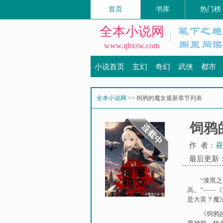
首页
书库
热门榜
全本小说网
www.qbxsw.com
小说首页
玄幻
奇幻
武侠
都市
全本小说网
>> 饲鸦的魔女最新章节列表
饲鸦
作 者：
昼
最后更新：20
“漆黑
高。”——
是大英？魔
《饲鸦