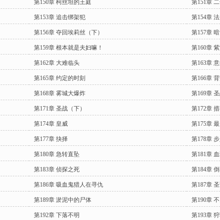
第150章 柯丝坦的王庭
第151章 
第153章 追击绑架犯
第154章 
第156章 夺回埃莉丝（下）
第157章
第159章 根本就是夫妇嘛！
第160章 
第162章 大难临头
第163章 
第165章 约定的时刻
第166章 
第168章 雾城大爆炸
第169章 
第171章 圣战（下）
第172章 
第174章 皇威
第175章 
第177章 抉择
第178章 
第180章 急转直坠
第181章 
第183章 侦探之死
第184章
第186章 吸血鬼猎人在寻仇
第187章
第189章 淤泥中的尸体
第190章 
第192章 下落不明
第193章 