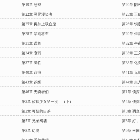
第19章 恶戏
第20章 
第22章 灵界浸染者
第23章 
第25章 再加上吸血鬼
第26章 锁
第28章 暴雨将至
第29章 
第31章 误算
第32章 午
第34章 衰弱
第35章 正
第37章 降临
第38章 化
第40章 命痕
第41章 
第43章 苏醒
第44章 
第46章 无魂者们
第1章 侦
第3章 侦探少女第一次！（下）
第4章 侦
第2章 可疑的自杀
第3章 调
第5章 兄弟阋墙
第6章 好
第8章 幻境
第9章 王