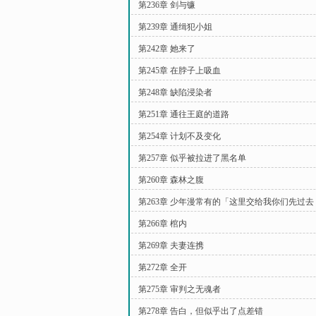
第236章 剑与镰
第239章 通缉犯小姐
第242章 她来了
第245章 在脖子上吸血
第248章 缺陷浸染者
第251章 通往王庭的道路
第254章 计划不及变化
第257章 似乎被拉进了黑名单
第260章 森林之腹
第263章 少年漫常有的「这里交给我你们先过去
第266章 棺内
第269章 夫妻连携
第272章 全开
第275章 审判之无魂者
第278章 告白，但似乎出了点差错