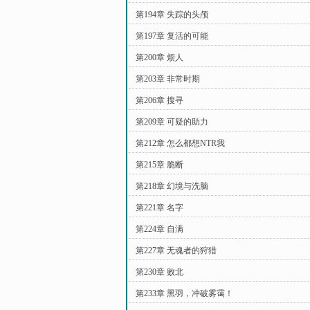
第194章 失踪的头颅
第197章 复活的可能
第200章 烦人
第203章 非常时期
第206章 搜寻
第209章 可疑的助力
第212章 怎么都想NTR我
第215章 脆断
第218章 幻境与洗脑
第221章 名字
第224章 自满
第227章 无魂者的狩猎
第230章 败北
第233章 黑羽，冲破雾霭！