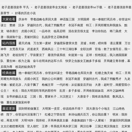
-
-
-
老子是最强皇帝 平凡
老子是最强皇帝全文阅读
老子是最强皇帝txt下载
老子是最强皇帝最
-
新章节
好看的历史小说
大家在看
庆余年
带着战略仓库回大唐
神话版三国
大明国师
他一拳能打死吕布，你管这叫
谋士
赘婿
汉乡
穿越到古代，我成了穷酸秀才
衣冠不南渡
特工：开局郑耀先和我接头
黜
龙
锦衣夜行
贞观小闲王
一品布衣
临高启明
混在皇宫假太监
李治你别怂
将门枭虎
大
唐：我就制个盐，竟被封国公
乱战异世之召唤群雄
站内强推
霸天武魂
万古第一废材
穿越星际妻荣夫贵
灵墟，剑棺，瞎剑客
谍云重重
万古
神帝
太荒吞天诀
武道凌天
西南风云：三十年江湖往事
全职法师
官场：救了女领导后，我一
路飞升
老祖别苟了，宇宙要没了
最强升级系统
剑道第一仙
足球：拒绝国足，我入德国国家
队
重生96：权力之巅
奋斗在明末的边军小兵
快穿之虫族女王她多子多福
开局建立青衣楼，幕
后我为尊
校花的贴身高手
经典收藏
他一拳能打死吕布，你管这叫谋士
带着战略仓库回大唐
红楼之挽天倾
特工：开局
郑耀先和我接头
贞观小闲王
我的公公叫康熙
衣冠不南渡
穿越到古代，我成了穷酸秀才
九龙
夺嫡：被贬北凉，六皇子飘了
枪械主宰
一代奸相：从征服皇后开始
大唐：超时空，闺蜜晋阳小
公主！
长生：我在大明混吃等死的那些年
乱世：多子多福，开局收留姐妹花
木叶之鼬神再
现
女帝的极品太监
三国：我，曹家长子，大汉慈父！
大唐皇子：我有农场系统
数风流人
物
重生农家致富科举
最近更新
回到明初做藩王
大明第一贪官，你说咱杀不得？
回大唐当个小地主
江山绝色
榜
陛下，你管这叫没落寒门？
红楼之宁荣在世
本诗仙拥兵百万，你让我自重？
明末：我崇
祯，再造大明
大明1629：我崇祯，开局单挑皇太极
杀敌换媳妇？我一人屠城！
穿越回到民国姨
太太们都想整死我
官人很忙
王莽：帝系统开局杀穿三国
两汉往事
三国之蜀汉我做主
北宋第