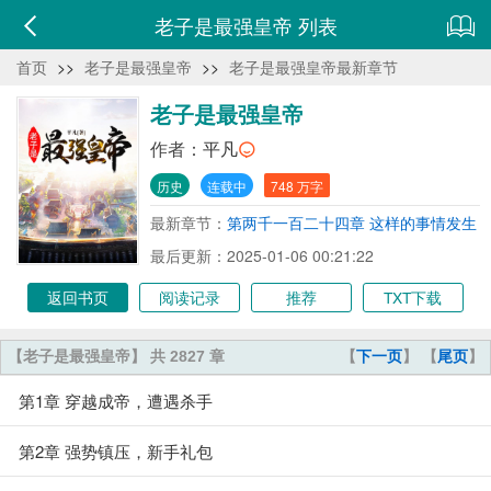
老子是最强皇帝 列表
首页
>>
老子是最强皇帝
>>
老子是最强皇帝最新章节
老子是最强皇帝
作者：
平凡
历史
连载中
748 万字
最新章节：
第两千一百二十四章 这样的事情发生
了
最后更新：2025-01-06 00:21:22
返回书页
阅读记录
推荐
TXT下载
【老子是最强皇帝】 共 2827 章
【
下一页
】 【
尾页
】
第1章 穿越成帝，遭遇杀手
第2章 强势镇压，新手礼包