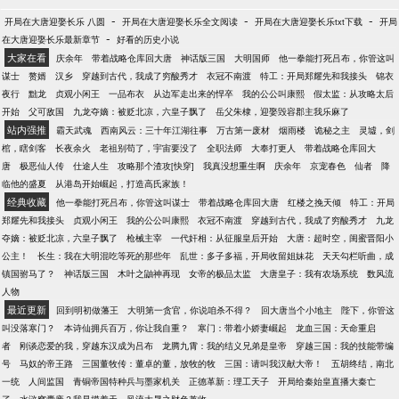
-
-
-
开局在大唐迎娶长乐 八圆
开局在大唐迎娶长乐全文阅读
开局在大唐迎娶长乐txt下载
开局
-
在大唐迎娶长乐最新章节
好看的历史小说
大家在看
庆余年
带着战略仓库回大唐
神话版三国
大明国师
他一拳能打死吕布，你管这叫
谋士
赘婿
汉乡
穿越到古代，我成了穷酸秀才
衣冠不南渡
特工：开局郑耀先和我接头
锦衣
夜行
黜龙
贞观小闲王
一品布衣
从边军走出来的悍卒
我的公公叫康熙
假太监：从攻略太后
开始
父可敌国
九龙夺嫡：被贬北凉，六皇子飘了
岳父朱棣，迎娶毁容郡主我乐麻了
站内强推
霸天武魂
西南风云：三十年江湖往事
万古第一废材
烟雨楼
诡秘之主
灵墟，剑
棺，瞎剑客
长夜余火
老祖别苟了，宇宙要没了
全职法师
大奉打更人
带着战略仓库回大
唐
极恶仙人传
仕途人生
攻略那个渣攻[快穿]
我真没想重生啊
庆余年
京宠春色
仙者
降
临他的盛夏
从港岛开始崛起，打造高氏家族！
经典收藏
他一拳能打死吕布，你管这叫谋士
带着战略仓库回大唐
红楼之挽天倾
特工：开局
郑耀先和我接头
贞观小闲王
我的公公叫康熙
衣冠不南渡
穿越到古代，我成了穷酸秀才
九龙
夺嫡：被贬北凉，六皇子飘了
枪械主宰
一代奸相：从征服皇后开始
大唐：超时空，闺蜜晋阳小
公主！
长生：我在大明混吃等死的那些年
乱世：多子多福，开局收留姐妹花
天天勾栏听曲，成
镇国驸马了？
神话版三国
木叶之鼬神再现
女帝的极品太监
大唐皇子：我有农场系统
数风流
人物
最近更新
回到明初做藩王
大明第一贪官，你说咱杀不得？
回大唐当个小地主
陛下，你管这
叫没落寒门？
本诗仙拥兵百万，你让我自重？
寒门：带着小娇妻崛起
龙血三国：天命重启
者
刚谈恋爱的我，穿越东汉成为吕布
龙腾九霄：我的结义兄弟是皇帝
穿越三国：我的技能带编
号
马奴的帝王路
三国董牧传：董卓的董，放牧的牧
三国：请叫我汉献大帝！
五胡终结，南北
一统
人间监国
青铜帝国特种兵与墨家机关
正德革新：理工天子
开局给秦始皇直播大秦亡