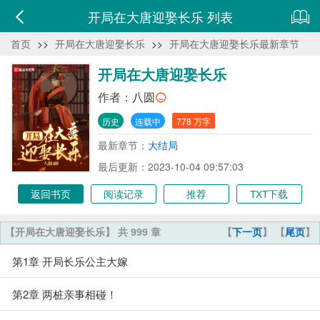
开局在大唐迎娶长乐 列表
首页
>>
开局在大唐迎娶长乐
>>
开局在大唐迎娶长乐最新章节
开局在大唐迎娶长乐
作者：
八圆
历史
连载中
778 万字
最新章节：
大结局
最后更新：2023-10-04 09:57:03
返回书页
阅读记录
推荐
TXT下载
【开局在大唐迎娶长乐】 共 999 章
【
下一页
】 【
尾页
】
第1章 开局长乐公主大嫁
第2章 两桩亲事相碰！