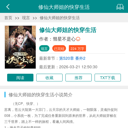
修仙大师姐的快穿生活
首页
>>
现言
>>
修仙大师姐的快穿生活
修仙大师姐的快穿生活
作者：
彗星不是心
现言
已完结
224 万字
最新章节：
第520章 番外2
最后更新：2026-03-21 12:50:30
阅读
收藏
推荐
TXT下载
修仙大师姐的快穿生活小说简介
（无CP、快穿、）
苏离，苍云大陆第一大宗门，云天宗的天才大师姐，一朝陨落，灵魂扑捉到
008，小系统一枚，为了完成任务重新回到原来的世界，从此大师姐穿梭在
三千世界，踏上不一样的旅程，看遍人间风情。
1：抛夫弃子的知青妈妈