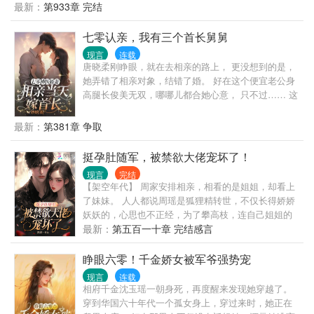
极品亲戚环绕 看简书如何在这个年代利用空间致富 完
最新：
第933章 完结
滋补容颜，不知道…… ［纯种田，真的种田那种］
成上辈子的心愿！
［有男主，戏份不多］
七零认亲，我有三个首长舅舅
现言
连载
唐晓柔刚睁眼，就在去相亲的路上， 更没想到的是，
她弄错了相亲对象，结错了婚。 好在这个便宜老公身
高腿长俊美无双，哪哪儿都合她心意， 只不过…… 这
婚结着结着就变了味道。 “相亲当天不是说好假装夫妻
吗，你这手是在干嘛。” 男人红着眼把人按住，“媳妇
最新：
第381章 争取
儿，我们扯证了，合法的。”
…………………………………………………………………
挺孕肚随军，被禁欲大佬宠坏了！
众人皆传沈家的孙媳妇是个容貌丑陋的粗鄙村姑， 所
现言
完结
有人都等着看沈淮序的笑话， 可谁能告诉他们，眼前
【架空年代】 周家安排相亲，相看的是姐姐，却看上
这个肤白貌美的大美人是谁， 更离谱的是，大美人马
了妹妹。 人人都说周瑶是狐狸精转世，不仅长得娇娇
甲一个接一个，让人应接不暇， 到了后来，所有人都
妖妖的，心思也不正经，为了攀高枝，连自己姐姐的
说沈淮序走了狗屎运， 阴差阳错下都能娶到唐晓柔这
婚事也抢。 周·狐狸精·瑶：……其实我是想拒绝的。
最新：
第五百一十章 完结感言
样的妻子， 沈淮序勾唇一笑，道：“我慧眼如炬，一眼
父母为了彩礼，把周瑶连夜塞进了男人的被窝，怀孕
就知道这是我媳妇儿。”
一个月的周瑶实在不想和蒋召这个没有感情基础的男
睁眼六零！千金娇女被军爷强势宠
人过一辈子。 当即决定打掉孩子，和竹马私奔。 一个
现言
连载
梦境把她打回了现实。 竹马的老实是装的。 不仅是个
相府千金沈玉瑶一朝身死，再度醒来发现她穿越了。
赌徒还家暴！ 上一辈子凄惨而死。 梦醒的周瑶吓得当
穿到华国六十年代一个孤女身上，穿过来时，她正在
即买了火车票去找部队的丈夫随军。 没感情就没感情