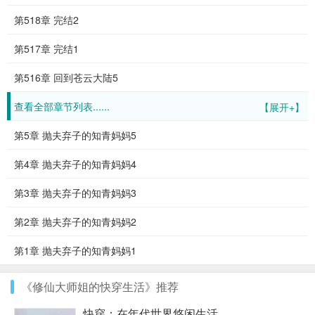
第518章 完结2
第517章 完结1
第516章 回到苍云大陆5
查看全部章节列表......
【展开+】
第5章 抛夫弃子的知青妈妈5
第4章 抛夫弃子的知青妈妈4
第3章 抛夫弃子的知青妈妈3
第2章 抛夫弃子的知青妈妈2
第1章 抛夫弃子的知青妈妈1
《修仙大师姐的快穿生活》推荐
快穿：在年代世界悠闲生活