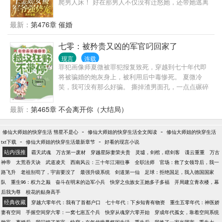
爬男人床！ 好在那男人不仅没有迁怒她，还带她逃离
吧，反正揣着肚里的娃赖上他。 哪成想军区大院也不
了“狼窝”，并且给她买了一个小碗儿。 通过小碗，沈
是这么好混的。 嫌她没文化？ 行，她考上大学把录取
玉瑶拥有了“通古今”的能力…… 阅读指南： 1，年代感
最新：
第476章 催婚
通知书甩他们脸上。 嫌她不会带娃？ 不好意思，他的
情流，背景架空，勿考究。 2，女主古代千金小姐穿
娃长得帅，人品好，三观正。 嫌他老公天天一张冷
越，很美，很娇气，男主非常宠溺她。所以吃不得一
七零：被矜贵又凶的军官叼回家了
脸？ 这个…… 这个确实没办法解释，毕竟，蒋召晚上
点苦，别指望她有多能干。 3，金手指粗箭头，非大女
不冷脸的时候，他们也看不到。
现言
连载
主文。 4，想起来再说……
罪犯画像师夏微被罪犯报复致死，穿越到七十年代即
将被骗婚的炮灰身上，被利用后中毒惨死。 夏微冷
笑，我可没有那么好骗。 撕掉渣男面孔，一点点碾碎
他的青云之路，就连他的男主大哥，被拽下云端。 正
想逍遥恣意时，旁边一直虎视眈眈的西北硬汉委屈巴
最新：
第465章 不会离开你（大结局）
巴地将她抱进怀里。 “媳妇，怎么利用完就想将我抛
弃？” 夏微，“……”这是西北战区闻风丧胆的兵王？ 一
-
-
修仙大师姐的快穿生活 彗星不是心
修仙大师姐的快穿生活全文阅读
修仙大师姐的快穿生活
时心软，终日腰酸。 夏微看着被某男抱在怀里的小崽
-
-
txt下载
修仙大师姐的快穿生活最新章节
好看的现言小说
子们。 “陆景宴，孩子谁照顾？” “我照顾！”
站内强推
霸天武魂
万古第一废材
穿越星际妻荣夫贵
灵墟，剑棺，瞎剑客
谍云重重
万古
神帝
太荒吞天诀
武道凌天
西南风云：三十年江湖往事
全职法师
官场：救了女领导后，我一
路飞升
老祖别苟了，宇宙要没了
最强升级系统
剑道第一仙
足球：拒绝国足，我入德国国家
队
重生96：权力之巅
奋斗在明末的边军小兵
快穿之虫族女王她多子多福
开局建立青衣楼，幕
后我为尊
校花的贴身高手
经典收藏
穿越六零年代：我有了首都户口
七十年代：下乡知青有物资
重生五零年代：神医娇
妻有空间
手握空间穿六零：一窝七崽五个兵
快穿从魂穿六零开始
穿成年代孤女，靠着空间系统