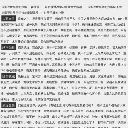
-
-
-
从影视世界学习技能 三轮大叔
从影视世界学习技能全文阅读
从影视世界学习技能txt下载
-
从影视世界学习技能最新章节
好看的其他小说
大家在看
诡秘之主
异世重生倾天下
柯南里的捡尸人
斗罗之开局剥夺大师29级魂力
HP：我
在斯莱特林做团宠
成神风暴
我的精灵训练家模拟器
斗罗2：病弱妹妹是团宠
刚到二次元的我
是不是利益相关
系统流主角的我加入聊天群
黎明之剑
库洛牌的魔法使
咸鱼夫妻在逃荒
四合
院：从保安开始
修真聊天群
斗罗之我的武魂是机甲
四合院：原本只想当个小透明
我已经随芯
所欲了
木叶开始的日向宗家
四合院开始的旅途
站内强推
霸天武魂
西南风云：三十年江湖往事
烟雨楼
官榜
足球：拒绝国足，我入德国国
家队
开局废了，我开启最强进化
四合院：垂钓诸天万物
我一个法爷，无限禁咒很正常吧？
重
返84：从收破烂开始致富
穿越四合院之开局落户四合院
遮天
网游：我有超神级天赋
我真没想
重生啊
镇国傻世子
开局建立青衣楼，幕后我为尊
中兴大明，从绞杀吴三桂开始
大唐：天上掉
下个铜板都得姓李
御鬼者传奇
杨氏崛起之啃孙成仙
快穿女配专抢女主剧本
经典收藏
诡秘之主
宝可梦：开局绑定词条系统
美漫地狱之主
海贼：冥王哈迪斯！
海贼里
的超次元海贼团
海贼之掌控矢量
美剧世界：从洛城巡警开始
四合院大国工匠
穿越者纵横动漫
世界
四合院：我独自抚养妹妹
我家学姐，不是人！
斗罗之帝剑斗罗
从空间之力至诸天
原
神，长枪依旧
人在东京，收租从太太开始
呢喃诗章
蝙蝠侠能有什么坏心思
火影之从给忍界直
播开始
诸天之百味人生
名侦探世界里的巫师
最近更新
我在诡异世界开火葬场
[诡秘之主]好巧啊你也是愚者信徒？
继承诡屋？召唤古人我
暴富合理吧
小可怜到处捡尸体，全警局追着宠
斗罗：冬儿重生，我不是唐舞桐
我不是孤女吗？
怎么成了诡异的崽
薄玉碎
勿忘翩跹
虞美人不会盛开在忒修斯之船
神印：被月魔神骗婚后，我
揣崽跑
替嫁随军小可怜，冷面大佬宠上天
穿成魂兽，我强亿点怎么了？
都市中产日常
快穿疯