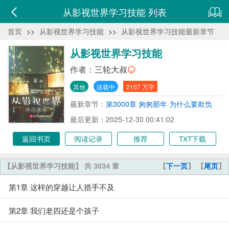
从影视世界学习技能 列表
首页
>>
从影视世界学习技能
>>
从影视世界学习技能最新章节
从影视世界学习技能
作者：
三轮大叔
其他
连载中
2107 万字
最新章节：
第3000章 匆匆那年·为什么要欺负
她！
最后更新：2025-12-30 00:41:02
返回书页
阅读记录
推荐
TXT下载
【从影视世界学习技能】 共 3034 章
【
下一页
】 【
尾页
】
第1章 这样的穿越让人措手不及
第2章 我们老四还是个孩子